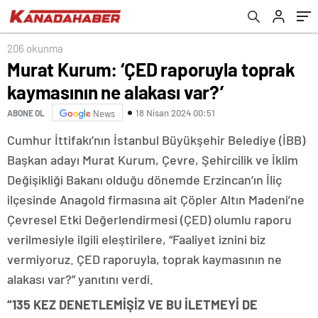
206 okunma
Murat Kurum: ‘ÇED raporuyla toprak
kaymasının ne alakası var?’
18 Nisan 2024 00:51
ABONE OL
News
Cumhur İttifakı’nın İstanbul Büyükşehir Belediye (İBB)
Başkan adayı Murat Kurum, Çevre, Şehircilik ve İklim
Değişikliği Bakanı olduğu dönemde Erzincan’ın İliç
ilçesinde Anagold firmasına ait Çöpler Altın Madeni’ne
Çevresel Etki Değerlendirmesi (ÇED) olumlu raporu
verilmesiyle ilgili eleştirilere, “Faaliyet iznini biz
vermiyoruz. ÇED raporuyla, toprak kaymasının ne
alakası var?” yanıtını verdi.
“135 KEZ DENETLEMİŞİZ VE BU İLETMEYİ DE