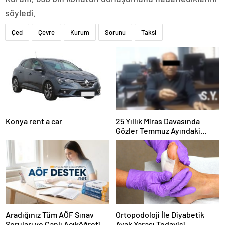
söyledi.
Çed
Çevre
Kurum
Sorunu
Taksi
Konya rent a car
25 Yıllık Miras Davasında
Gözler Temmuz Ayındaki
Karar Duruşmasına Çevrildi
Aradığınız Tüm AÖF Sınav
Ortopodoloji İle Diyabetik
Soruları ve Canlı Açıköğretim
Ayak Yarası Tedavisi