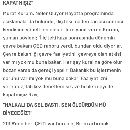
KAPATMIŞIZ”
Murat Kurum, Neler Oluyor Hayatta programında
açıklamalarda bulundu. İliç’teki maden faciası sonrası
kendisine yöneltilen eleştirilere yanıt veren Kurum,
şunları söyledi; “İliç’teki kaza sonrasında dönemin
çevre bakanı ÇED raporu verdi, bundan oldu diyorlar.
Çevre bakanlığı çevre faaliyetini, çevreye olan etkisi
var mı yok mu buna bakar. Her şey kuralına göre olur
bozan varsa da gereği yapılır. Bakanlık bu işletmenin
sorunu var mı yok mu buna bakar. Faaliyet izni
veremez. 135 kez denetlemişiz, ve bu iletmeyi de
kapatmışız 3 ay.
“HALKALI’DA SEL BASTI, SEN ÖLDÜRDÜN MÜ
DİYECEĞİZ?”
2008’den beri ÇED’i var buranın. Birim artırmak