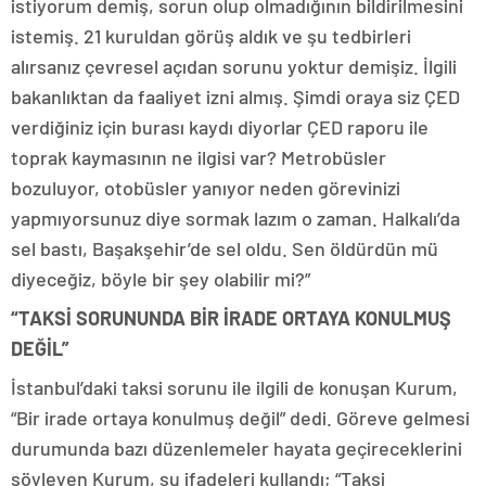
istiyorum demiş, sorun olup olmadığının bildirilmesini
istemiş. 21 kuruldan görüş aldık ve şu tedbirleri
alırsanız çevresel açıdan sorunu yoktur demişiz. İlgili
bakanlıktan da faaliyet izni almış. Şimdi oraya siz ÇED
verdiğiniz için burası kaydı diyorlar ÇED raporu ile
toprak kaymasının ne ilgisi var? Metrobüsler
bozuluyor, otobüsler yanıyor neden görevinizi
yapmıyorsunuz diye sormak lazım o zaman. Halkalı’da
sel bastı, Başakşehir’de sel oldu. Sen öldürdün mü
diyeceğiz, böyle bir şey olabilir mi?”
“TAKSİ SORUNUNDA BİR İRADE ORTAYA KONULMUŞ
DEĞİL”
İstanbul’daki taksi sorunu ile ilgili de konuşan Kurum,
“Bir irade ortaya konulmuş değil” dedi. Göreve gelmesi
durumunda bazı düzenlemeler hayata geçireceklerini
söyleyen Kurum, şu ifadeleri kullandı; “Taksi