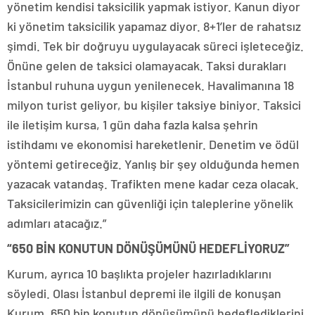
yönetim kendisi taksicilik yapmak istiyor. Kanun diyor
ki yönetim taksicilik yapamaz diyor. 8+1’ler de rahatsız
şimdi. Tek bir doğruyu uygulayacak süreci işleteceğiz.
Önüne gelen de taksici olamayacak. Taksi durakları
İstanbul ruhuna uygun yenilenecek. Havalimanına 18
milyon turist geliyor, bu kişiler taksiye biniyor. Taksici
ile iletişim kursa, 1 gün daha fazla kalsa şehrin
istihdamı ve ekonomisi hareketlenir. Denetim ve ödül
yöntemi getireceğiz. Yanlış bir şey olduğunda hemen
yazacak vatandaş. Trafikten mene kadar ceza olacak.
Taksicilerimizin can güvenliği için taleplerine yönelik
adımları atacağız.”
“650 BİN KONUTUN DÖNÜŞÜMÜNÜ HEDEFLİYORUZ”
Kurum, ayrıca 10 başlıkta projeler hazırladıklarını
söyledi. Olası İstanbul depremi ile ilgili de konuşan
Kurum, 650 bin konutun dönüşümünü hedeflediklerini