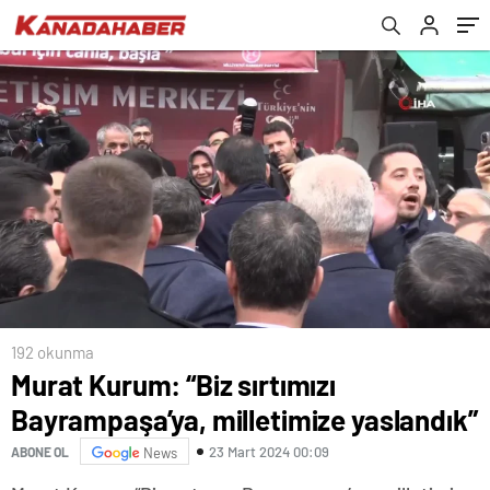
192 okunma
Murat Kurum: “Biz sırtımızı
Bayrampaşa’ya, milletimize yaslandık”
23 Mart 2024 00:09
ABONE OL
News