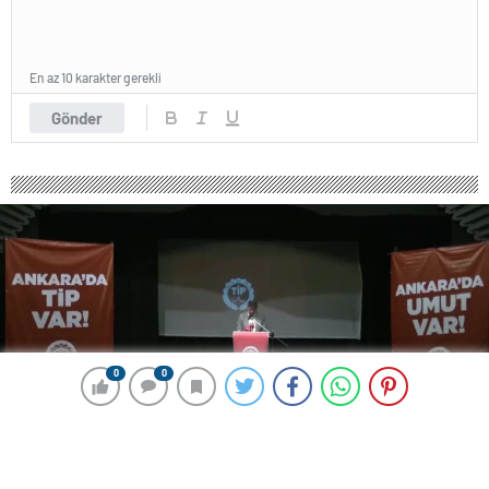
En az 10 karakter gerekli
Gönder
0
0
0
0