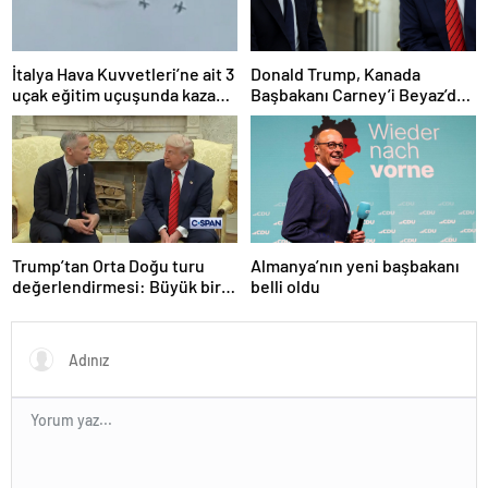
İtalya Hava Kuvvetleri’ne ait 3
Donald Trump, Kanada
uçak eğitim uçuşunda kaza
Başbakanı Carney’i Beyaz’da
yaptı
ağırladı
Trump’tan Orta Doğu turu
Almanya’nın yeni başbakanı
değerlendirmesi: Büyük bir
belli oldu
duyuru yapacağız