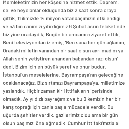
Memleketimizin her köşesine hizmet ettik. Deprem,
sel ve heyelanlar olduğunda biz 2 saat sonra oraya
gittik. 11 ilimizde 14 milyon vatandaşımızın etkilendiği
ve 53 bin canımızı yitirdiğimiz 6 Şubat asrın felaketinde
biz yine oradaydık. Bugün bir amcamızı ziyaret ettik.
Beni televizyondan izlemiş. ‘Ben sana her gün ağladım.
Oradaki milletin yanından bir saat olsun ayrılmadım ya
Allah senin yetiştiren anandan babandan razı olsun’
dedi. Bizim için en büyük şeref ve onur budur.
İstanbul’un meselelerine, Bayrampaşa’nın geleceğine
odaklanacağız. Biz sırtımızı Bayrampaşa’ya, milletimize
yaslandık. Hiçbir zaman kirli ittifakların içerisinde
olmadık. Ay yıldızlı bayrağımız ve bu ülkemizin her bir
karış toprağı için canla başla mücadele verdik. Bu
uğurda şehitler verdik, gazilerimiz oldu ama bir gün
olsun başımızı öne eğmedik. Cumhur İttifakı’mızla el