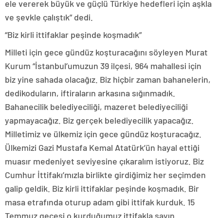
ele vererek büyük ve güçlü Türkiye hedefleri için aşkla
ve şevkle çalıştık” dedi.
“Biz kirli ittifaklar peşinde koşmadık”
Milleti için gece gündüz koşturacağını söyleyen Murat
Kurum “İstanbul’umuzun 39 ilçesi, 964 mahallesi için
biz yine sahada olacağız. Biz hiçbir zaman bahanelerin,
dedikoduların, iftiraların arkasına sığınmadık.
Bahanecilik belediyeciliği, mazeret belediyeciliği
yapmayacağız. Biz gerçek belediyecilik yapacağız.
Milletimiz ve ülkemiz için gece gündüz koşturacağız.
Ülkemizi Gazi Mustafa Kemal Atatürk’ün hayal ettiği
muasır medeniyet seviyesine çıkaralım istiyoruz. Biz
Cumhur İttifakı’mızla birlikte girdiğimiz her seçimden
galip geldik. Biz kirli ittifaklar peşinde koşmadık. Bir
masa etrafında oturup adam gibi ittifak kurduk. 15
Temmuz gecesi o kurduğumuz ittifakla sayın