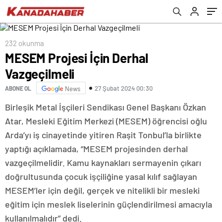
232 okunma
MESEM Projesi İçin Derhal
Vazgeçilmeli
27 Şubat 2024 00:30
ABONE OL
News
Birleşik Metal İşçileri Sendikası Genel Başkanı Özkan
Atar, Mesleki Eğitim Merkezi (MESEM) öğrencisi oğlu
Arda’yı iş cinayetinde yitiren Raşit Tonbul’la birlikte
yaptığı açıklamada, “MESEM projesinden derhal
vazgeçilmelidir. Kamu kaynakları sermayenin çıkarı
doğrultusunda çocuk işçiliğine yasal kılıf sağlayan
MESEM’ler için değil, gerçek ve nitelikli bir mesleki
eğitim için meslek liselerinin güçlendirilmesi amacıyla
kullanılmalıdır” dedi.