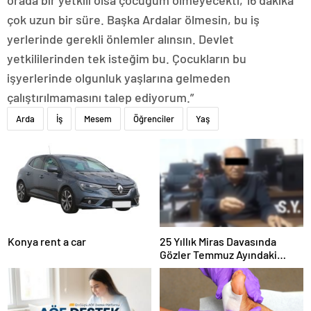
orada bir yetkili olsa çocuğum ölmeyecekti, 16 dakika
çok uzun bir süre. Başka Ardalar ölmesin, bu iş
yerlerinde gerekli önlemler alınsın. Devlet
yetkililerinden tek isteğim bu. Çocukların bu
işyerlerinde olgunluk yaşlarına gelmeden
çalıştırılmamasını talep ediyorum.”
Arda
İş
Mesem
Öğrenciler
Yaş
Konya rent a car
25 Yıllık Miras Davasında
Gözler Temmuz Ayındaki
Karar Duruşmasına Çevrildi