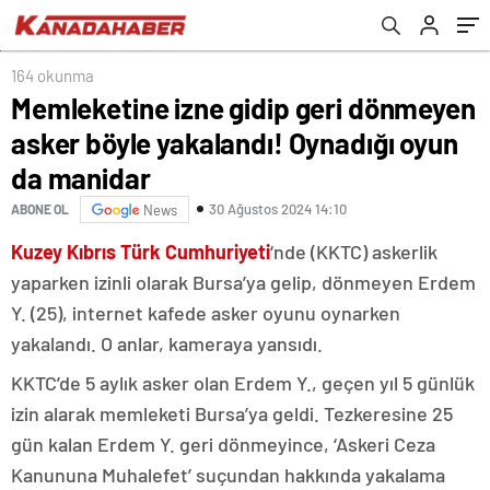
164 okunma
Memleketine izne gidip geri dönmeyen
asker böyle yakalandı! Oynadığı oyun
da manidar
30 Ağustos 2024 14:10
ABONE OL
News
Kuzey Kıbrıs Türk Cumhuriyeti
‘nde (KKTC) askerlik
yaparken izinli olarak Bursa’ya gelip, dönmeyen Erdem
Y. (25), internet kafede asker oyunu oynarken
yakalandı. O anlar, kameraya yansıdı.
KKTC’de 5 aylık asker olan Erdem Y., geçen yıl 5 günlük
izin alarak memleketi Bursa’ya geldi. Tezkeresine 25
gün kalan Erdem Y. geri dönmeyince, ‘Askeri Ceza
Kanununa Muhalefet’ suçundan hakkında yakalama