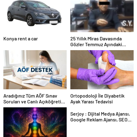
Konya rent a car
25 Yıllık Miras Davasında
Gözler Temmuz Ayındaki
Karar Duruşmasına Çevrildi
Aradığınız Tüm AÖF Sınav
Ortopodoloji İle Diyabetik
Soruları ve Canlı Açıköğretim
Ayak Yarası Tedavisi
Forumu Burada
Serjoy : Dijital Medya Ajansı,
Google Reklam Ajansı, SEO
Ajansı ve Web Tasarım Ajansı