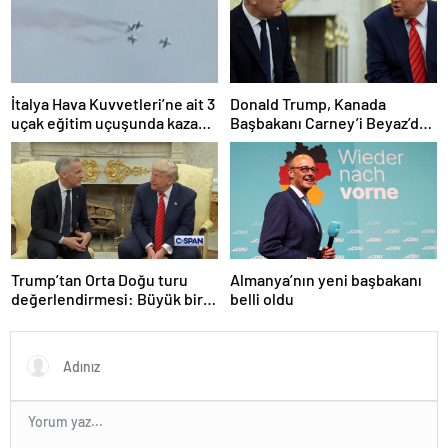
İtalya Hava Kuvvetleri’ne ait 3
Donald Trump, Kanada
uçak eğitim uçuşunda kaza
Başbakanı Carney’i Beyaz’da
yaptı
ağırladı
Trump’tan Orta Doğu turu
Almanya’nın yeni başbakanı
değerlendirmesi: Büyük bir
belli oldu
duyuru yapacağız