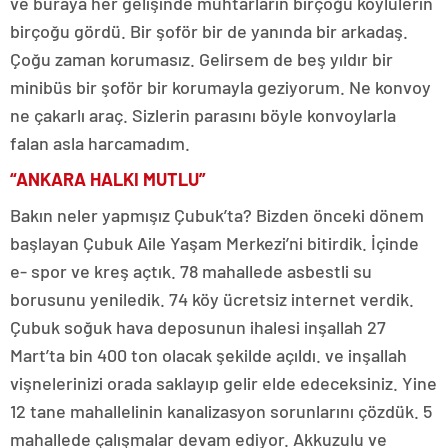
ve buraya her gelişinde muhtarların birçoğu köylülerin
birçoğu gördü. Bir şoför bir de yanında bir arkadaş.
Çoğu zaman korumasız. Gelirsem de beş yıldır bir
minibüs bir şoför bir korumayla geziyorum. Ne konvoy
ne çakarlı araç. Sizlerin parasını böyle konvoylarla
falan asla harcamadım.
“ANKARA HALKI MUTLU”
Bakın neler yapmışız Çubuk’ta? Bizden önceki dönem
başlayan Çubuk Aile Yaşam Merkezi’ni bitirdik. İçinde
e- spor ve kreş açtık. 78 mahallede asbestli su
borusunu yeniledik. 74 köy ücretsiz internet verdik.
Çubuk soğuk hava deposunun ihalesi inşallah 27
Mart’ta bin 400 ton olacak şekilde açıldı. ve inşallah
vişnelerinizi orada saklayıp gelir elde edeceksiniz. Yine
12 tane mahallelinin kanalizasyon sorunlarını çözdük. 5
mahallede çalışmalar devam ediyor. Akkuzulu ve