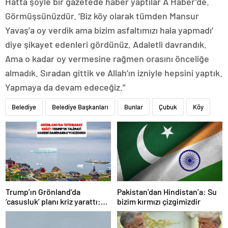
Hatta şöyle bir gazetede haber yaptılar A Haber’de.
Görmüşsünüzdür. ‘Biz köy olarak tümden Mansur
Yavaş’a oy verdik ama bizim asfaltımızı hala yapmadı’
diye şikayet edenleri gördünüz. Adaletli davrandık.
Ama o kadar oy vermesine rağmen orasını önceliğe
almadık. Sıradan gittik ve Allah’ın izniyle hepsini yaptık.
Yapmaya da devam edeceğiz.”
Belediye
Belediye Başkanları
Bunlar
Çubuk
Köy
Trump’ın Grönland’da
Pakistan’dan Hindistan’a: Su
‘casusluk’ planı kriz yarattı:
bizim kırmızı çizgimizdir
Danimarka ABD elçisini
çağırdı!