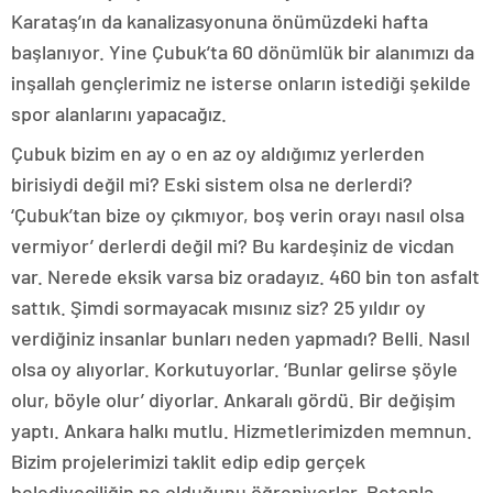
Karataş’ın da kanalizasyonuna önümüzdeki hafta
başlanıyor. Yine Çubuk’ta 60 dönümlük bir alanımızı da
inşallah gençlerimiz ne isterse onların istediği şekilde
spor alanlarını yapacağız.
Çubuk bizim en ay o en az oy aldığımız yerlerden
birisiydi değil mi? Eski sistem olsa ne derlerdi?
‘Çubuk’tan bize oy çıkmıyor, boş verin orayı nasıl olsa
vermiyor’ derlerdi değil mi? Bu kardeşiniz de vicdan
var. Nerede eksik varsa biz oradayız. 460 bin ton asfalt
sattık. Şimdi sormayacak mısınız siz? 25 yıldır oy
verdiğiniz insanlar bunları neden yapmadı? Belli. Nasıl
olsa oy alıyorlar. Korkutuyorlar. ‘Bunlar gelirse şöyle
olur, böyle olur’ diyorlar. Ankaralı gördü. Bir değişim
yaptı. Ankara halkı mutlu. Hizmetlerimizden memnun.
Bizim projelerimizi taklit edip edip gerçek
belediyeciliğin ne olduğunu öğreniyorlar. Betonla