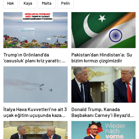
Hak
Kaya
Malta
Pelin
Trump’ın Grönland’da
Pakistan’dan Hindistan’a: Su
‘casusluk’ planı kriz yarattı:
bizim kırmızı çizgimizdir
Danimarka ABD elçisini
çağırdı!
İtalya Hava Kuvvetleri’ne ait 3
Donald Trump, Kanada
uçak eğitim uçuşunda kaza
Başbakanı Carney’i Beyaz’da
yaptı
ağırladı