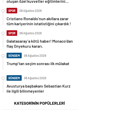
oluşan özel kuvvetler eğitimlerini
başlattı.
SPOR
06 Ağustos 2026
Cristiano Ronaldo’nun akıllara zarar
tüm kariyerinin istatistiğini çıkardık !
SPOR
06 Ağustos 2026
Galatasaray’a kötü haber! Monaco’dan
flaş Onyekuru kararı.
GÜNDEM
06 Ağustos 2026
Trump’tan seçim sonrası ilk mülakat
GÜNDEM
06 Ağustos 2026
Avusturya başbakanı Sebastian Kurz
ile ilgili bilinmeyenler
KATEGORİNİN POPÜLERLERİ