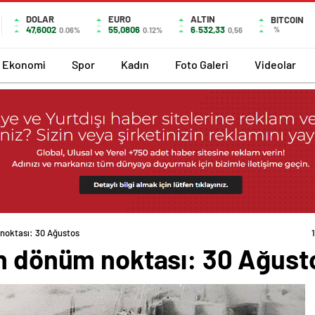
DOLAR
EURO
ALTIN
BITCOIN
47,6002
55,0806
6.532,33
%
0.06%
0.12%
0,56
Ekonomi
Spor
Kadın
Foto Galeri
Videolar
 noktası: 30 Ağustos
ın dönüm noktası: 30 Ağust