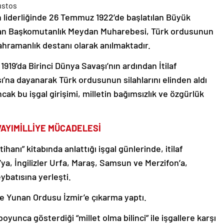
liderliğinde 26 Temmuz 1922’de başlatılan Büyük
anan Başkomutanlık Meydan Muharebesi, Türk ordusunun
 kahramanlık destanı olarak anılmaktadır.
1919’da Birinci Dünya Savaşı’nın ardından İtilaf
’na dayanarak Türk ordusunun silahlarını elinden aldı
ncak bu işgal girişimi, milletin bağımsızlık ve özgürlük
VAYIMİLLİYE MÜCADELESİ
ihanı” kitabında anlattığı işgal günlerinde, itilaf
ya, İngilizler Urfa, Maraş, Samsun ve Merzifon’a,
ybatısına yerleşti.
iyle Yunan Ordusu İzmir’e çıkarma yaptı.
oyunca gösterdiği “millet olma bilinci” ile işgallere karşı