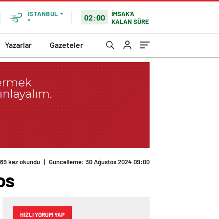
İMSAK'A
İSTANBUL
02:00
KALAN SÜRE
°
Yazarlar
Gazeteler
169 kez okundu
|
Güncelleme: 30 Ağustos 2024 09:00
os
HIZLI YORUM YAP