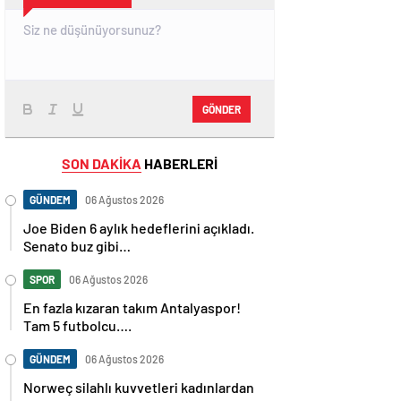
GÖNDER
SON DAKİKA
HABERLERİ
GÜNDEM
06 Ağustos 2026
Joe Biden 6 aylık hedeflerini açıkladı.
Senato buz gibi…
SPOR
06 Ağustos 2026
En fazla kızaran takım Antalyaspor!
Tam 5 futbolcu….
GÜNDEM
06 Ağustos 2026
Norweç silahlı kuvvetleri kadınlardan