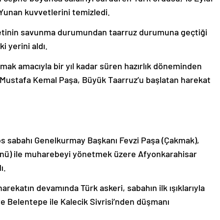
unan kuvvetlerini temizledi.
etinin savunma durumundan taarruz durumuna geçtiği
 yerini aldı.
k amacıyla bir yıl kadar süren hazırlık döneminden
Mustafa Kemal Paşa, Büyük Taarruz’u başlatan harekat
 sabahı Genelkurmay Başkanı Fevzi Paşa (Çakmak),
önü) ile muharebeyi yönetmek üzere Afyonkarahisar
ı.
arekatın devamında Türk askeri, sabahın ilk ışıklarıyla
e Belentepe ile Kalecik Sivrisi’nden düşmanı