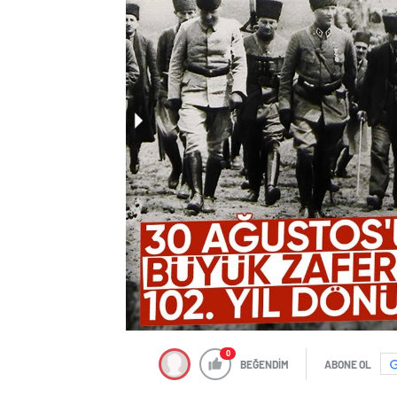
0
BEĞENDİM
ABONE OL