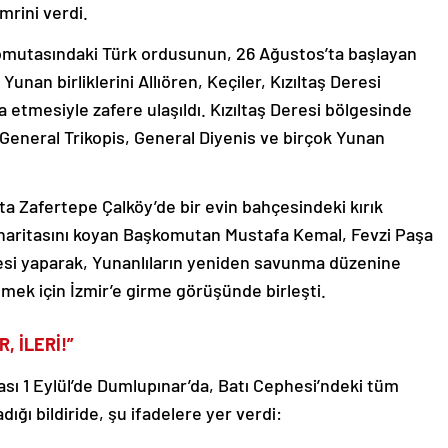
mrini verdi.
mutasındaki Türk ordusunun, 26 Ağustos’ta başlayan
an birliklerini Allıören, Keçiler, Kızıltaş Deresi
etmesiyle zafere ulaşıldı. Kızıltaş Deresi bölgesinde
, General Trikopis, General Diyenis ve birçok Yunan
ta Zafertepe Çalköy’de bir evin bahçesindeki kırık
 haritasını koyan Başkomutan Mustafa Kemal, Fevzi Paşa
si yaparak, Yunanlıların yeniden savunma düzenine
ek için İzmir’e girme görüşünde birleşti.
, İLERİ!”
ı 1 Eylül’de Dumlupınar’da, Batı Cephesi’ndeki tüm
ğı bildiride, şu ifadelere yer verdi: