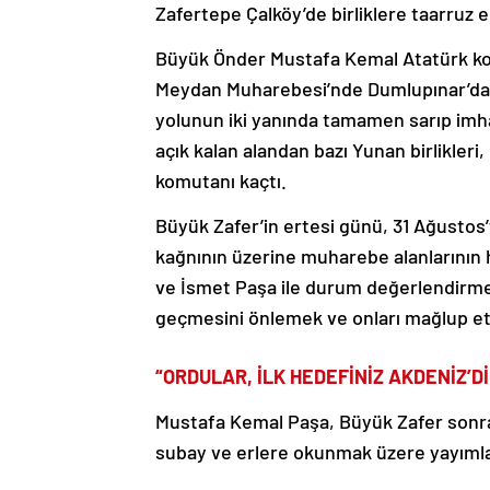
Zafertepe Çalköy’de birliklere taarruz e
Büyük Önder Mustafa Kemal Atatürk ko
Meydan Muharebesi’nde Dumlupınar’da Yun
yolunun iki yanında tamamen sarıp imha 
açık kalan alandan bazı Yunan birlikleri
komutanı kaçtı.
Büyük Zafer’in ertesi günü, 31 Ağustos’
kağnının üzerine muharebe alanlarının
ve İsmet Paşa ile durum değerlendirme
geçmesini önlemek ve onları mağlup etm
“ORDULAR, İLK HEDEFİNİZ AKDENİZ’DİR
Mustafa Kemal Paşa, Büyük Zafer sonras
subay ve erlere okunmak üzere yayımladı