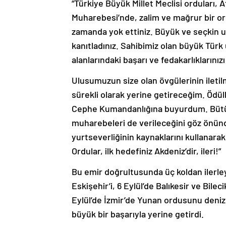
“Türkiye Büyük Millet Meclisi orduları
Muharebesi’nde, zalim ve mağrur bir or
zamanda yok ettiniz. Büyük ve seçkin u
kanıtladınız. Sahibimiz olan büyük Tür
alanlarındaki başarı ve fedakarlıklarını
Ulusumuzun size olan övgülerinin ileti
sürekli olarak yerine getireceğim. Ödü
Cephe Kumandanlığına buyurdum. Bütü
muharebeleri de verileceğini göz önünd
yurtseverliğinin kaynaklarını kullanar
Ordular, ilk hedefiniz Akdeniz’dir, ileri!”
Bu emir doğrultusunda üç koldan ilerley
Eskişehir’i, 6 Eylül’de Balıkesir ve Bilecik
Eylül’de İzmir’de Yunan ordusunu deni
büyük bir başarıyla yerine getirdi.