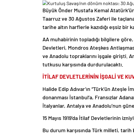
Büyük Önder Mustafa Kemal Atatürk’ün 
Taarruz ve 30 Ağustos Zaferi ile taçl
tarihe altın harflerle kazıdığı eşsiz bir
AA muhabirinin topladığı bilgilere göre, 
Devletleri, Mondros Ateşkes Antlaşması
ve Anadolu topraklarını işgale girişti. A
tutkusu karşısında durdurulacaktı.
İTİLAF DEVLETLERİNİN İŞGALİ VE KU
Halide Edip Adıvar’ın “Türk’ün Ateşle İmt
donanması İstanbul’a, Fransızlar Adana’
İtalyanlar, Antalya ve Anadolu’nun güne
15 Mayıs 1919’da İtilaf Devletlerinin izn
Bu durum karşısında Türk milleti, tarih b