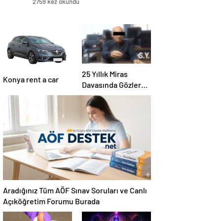
2759 kez okundu
25 Yıllık Miras
Konya rent a car
Davasında Gözler
Temmuz Ayındaki
Karar Duruşmasına
Çevrildi
Aradığınız Tüm AÖF Sınav Soruları ve Canlı
Açıköğretim Forumu Burada