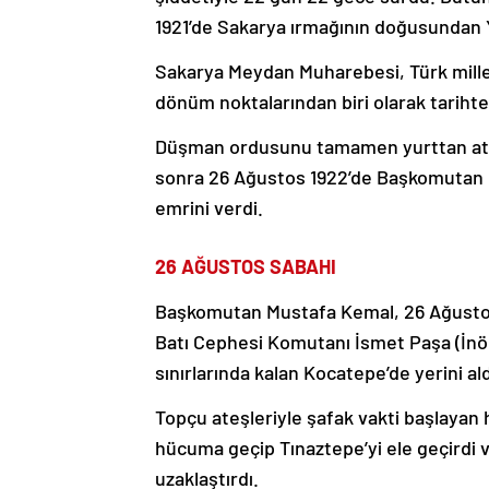
1921’de Sakarya ırmağının doğusundan Y
Sakarya Meydan Muharebesi, Türk mill
dönüm noktalarından biri olarak tarihteki
Düşman ordusunu tamamen yurttan atma
sonra 26 Ağustos 1922’de Başkomutan 
emrini verdi.
26 AĞUSTOS SABAHI
Başkomutan Mustafa Kemal, 26 Ağustos
Batı Cephesi Komutanı İsmet Paşa (İn
sınırlarında kalan Kocatepe’de yerini ald
Topçu ateşleriyle şafak vakti başlayan h
hücuma geçip Tınaztepe’yi ele geçirdi v
uzaklaştırdı.