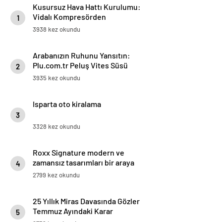
Kusursuz Hava Hattı Kurulumu:
Vidalı Kompresörden
1
Tabancaya Tam Performans
3938 kez okundu
Arabanızın Ruhunu Yansıtın:
Plu.com.tr Peluş Vites Süsü
2
Modelleri
3935 kez okundu
Isparta oto kiralama
3
3328 kez okundu
Roxx Signature modern ve
zamansız tasarımları bir araya
4
getiriyor
2799 kez okundu
25 Yıllık Miras Davasında Gözler
Temmuz Ayındaki Karar
5
Duruşmasına Çevrildi