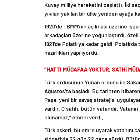
Kuvayımilliye hareketini başlattı. İki s
yıkılan yakılan bir ülke yeniden ayağa k
1920’de TBMM’nin açılması üzerine işgal 
arkadaşları üzerine yoğunlaştırdı, özell
1921’de Polatlı’ya kadar geldi. Polatlı
hazırlıkları yapılıyordu.
“HATTI MÜDAFAA YOKTUR, SATHI MÜD
Türk ordusunun Yunan ordusu ile Saka
Ağustos’ta başladı. Bu tarihten itibar
Paşa, yeni bir savaş stratejisi uygulay
vardır. O satıh, bütün vatandır. Vatanın
olunamaz.” emrini verdi.
Türk askeri, bu emre uyarak vatanını 
şiddetiyle 22 gün 22 gece sürdü. Bütün