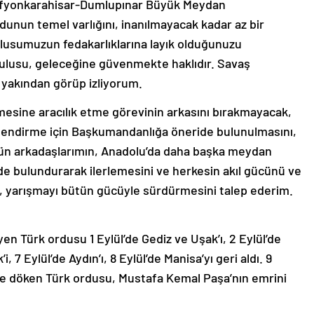
, Afyonkarahisar-Dumlupınar Büyük Meydan
dunun temel varlığını, inanılmayacak kadar az bir
lusumuzun fedakarlıklarına layık olduğunuzu
k ulusu, geleceğine güvenmekte haklıdır. Savaş
zı yakından görüp izliyorum.
lmesine aracılık etme görevinin arkasını bırakmayacak,
llendirme için Başkumandanlığa öneride bulunulmasını,
n arkadaşlarımın, Anadolu’da daha başka meydan
e bulundurarak ilerlemesini ve herkesin akıl gücünü ve
ak, yarışmayı bütün gücüyle sürdürmesini talep ederim.
en Türk ordusu 1 Eylül’de Gediz ve Uşak’ı, 2 Eylül’de
’i, 7 Eylül’de Aydın’ı, 8 Eylül’de Manisa’yı geri aldı. 9
ze döken Türk ordusu, Mustafa Kemal Paşa’nın emrini