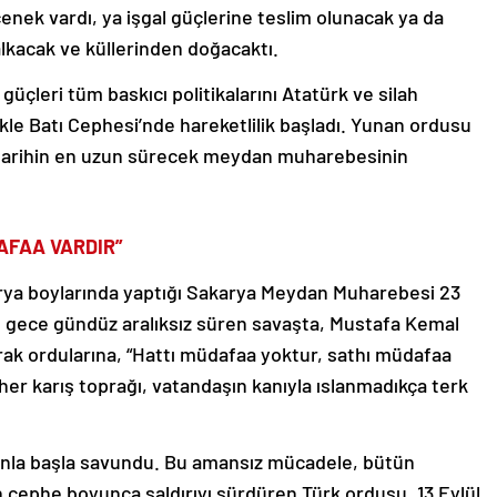
eçenek vardı, ya işgal güçlerine teslim olunacak ya da
alkacak ve küllerinden doğacaktı.
güçleri tüm baskıcı politikalarını Atatürk ve silah
ikle Batı Cephesi’nde hareketlilik başladı. Yunan ordusu
’da tarihin en uzun sürecek meydan muharebesinin
AFAA VARDIR”
rya boylarında yaptığı Sakarya Meydan Muharebesi 23
en gece gündüz aralıksız süren savaşta, Mustafa Kemal
arak ordularına, “Hattı müdafaa yoktur, sathı müdafaa
 her karış toprağı, vatandaşın kanıyla ıslanmadıkça terk
canla başla savundu. Bu amansız mücadele, bütün
 cephe boyunca saldırıyı sürdüren Türk ordusu, 13 Eylül