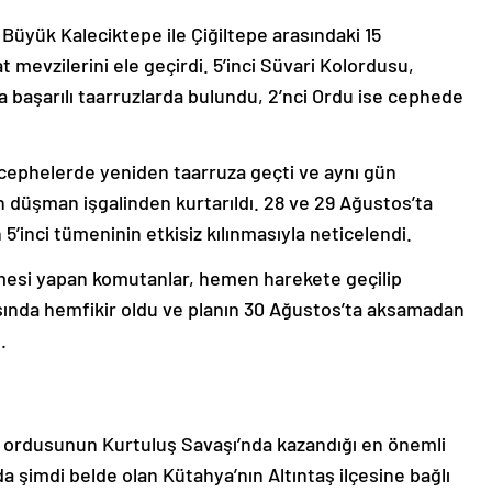
, Büyük Kaleciktepe ile Çiğiltepe arasındaki 15
t mevzilerini ele geçirdi. 5’inci Süvari Kolordusu,
a başarılı taarruzlarda bulundu, 2’nci Ordu ise cephede
cephelerde yeniden taarruza geçti ve aynı gün
n düşman işgalinden kurtarıldı. 28 ve 29 Ağustos’ta
5’inci tümeninin etkisiz kılınmasıyla neticelendi.
esi yapan komutanlar, hemen harekete geçilip
sında hemfikir oldu ve planın 30 Ağustos’ta aksamadan
.
ordusunun Kurtuluş Savaşı’nda kazandığı en önemli
a şimdi belde olan Kütahya’nın Altıntaş ilçesine bağlı