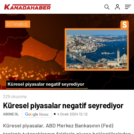
geldi
229 okunma
Küresel piyasalar negatif seyrediyor
4 Ocak 2024 12:12
ABONE OL
News
Küresel piyasalar, ABD Merkez Bankasının (Fed)
toplantı tutanaklarının faizlerin piyasa beklentilerinden