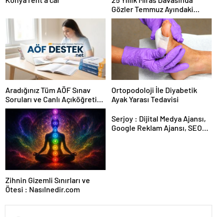
Gözler Temmuz Ayındaki
Karar Duruşmasına Çevrildi
Aradığınız Tüm AÖF Sınav
Ortopodoloji İle Diyabetik
Soruları ve Canlı Açıköğretim
Ayak Yarası Tedavisi
Forumu Burada
Serjoy : Dijital Medya Ajansı,
Google Reklam Ajansı, SEO
Ajansı ve Web Tasarım Ajansı
Zihnin Gizemli Sınırları ve
Ötesi : Nasılnedir.com