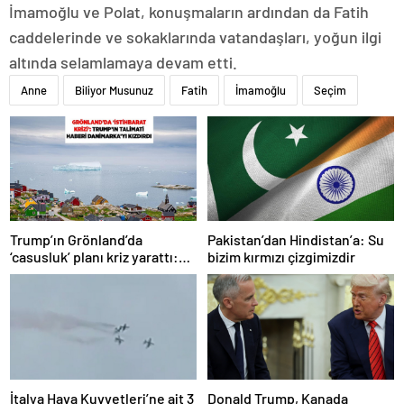
İmamoğlu ve Polat, konuşmaların ardından da Fatih
caddelerinde ve sokaklarında vatandaşları, yoğun ilgi
altında selamlamaya devam etti.
Anne
Biliyor Musunuz
Fatih
İmamoğlu
Seçim
Trump’ın Grönland’da
Pakistan’dan Hindistan’a: Su
‘casusluk’ planı kriz yarattı:
bizim kırmızı çizgimizdir
Danimarka ABD elçisini
çağırdı!
İtalya Hava Kuvvetleri’ne ait 3
Donald Trump, Kanada