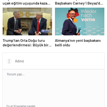
uçak eğitim uçuşunda kaza
Başbakanı Carney’i Beyaz’da
yaptı
ağırladı
Trump’tan Orta Doğu turu
Almanya’nın yeni başbakanı
değerlendirmesi: Büyük bir
belli oldu
duyuru yapacağız
En az 10 karakter gerekli