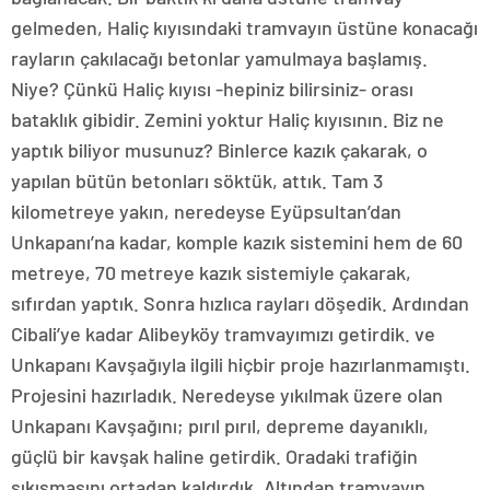
gelmeden, Haliç kıyısındaki tramvayın üstüne konacağı
rayların çakılacağı betonlar yamulmaya başlamış.
Niye? Çünkü Haliç kıyısı -hepiniz bilirsiniz- orası
bataklık gibidir. Zemini yoktur Haliç kıyısının. Biz ne
yaptık biliyor musunuz? Binlerce kazık çakarak, o
yapılan bütün betonları söktük, attık. Tam 3
kilometreye yakın, neredeyse Eyüpsultan’dan
Unkapanı’na kadar, komple kazık sistemini hem de 60
metreye, 70 metreye kazık sistemiyle çakarak,
sıfırdan yaptık. Sonra hızlıca rayları döşedik. Ardından
Cibali’ye kadar Alibeyköy tramvayımızı getirdik. ve
Unkapanı Kavşağıyla ilgili hiçbir proje hazırlanmamıştı.
Projesini hazırladık. Neredeyse yıkılmak üzere olan
Unkapanı Kavşağını; pırıl pırıl, depreme dayanıklı,
güçlü bir kavşak haline getirdik. Oradaki trafiğin
sıkışmasını ortadan kaldırdık. Altından tramvayın