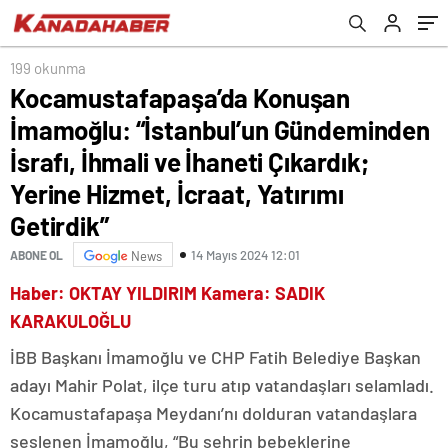
İhaneti Çıkardık; Yerine Hizmet, İcraat,
Yatırımı Getirdik”
199 okunma
Kocamustafapaşa’da Konuşan
İmamoğlu: “İstanbul’un Gündeminden
İsrafı, İhmali ve İhaneti Çıkardık;
Yerine Hizmet, İcraat, Yatırımı
Getirdik”
14 Mayıs 2024 12:01
ABONE OL
News
Haber: OKTAY YILDIRIM Kamera: SADIK
KARAKULOĞLU
İBB Başkanı İmamoğlu ve CHP Fatih Belediye Başkan
adayı Mahir Polat, ilçe turu atıp vatandaşları selamladı.
Kocamustafapaşa Meydanı’nı dolduran vatandaşlara
seslenen İmamoğlu, “Bu şehrin bebeklerine