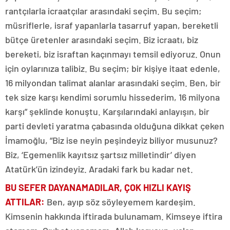
rantçılarla icraatçılar arasındaki seçim. Bu seçim;
müsriflerle, israf yapanlarla tasarruf yapan, bereketli
bütçe üretenler arasındaki seçim. Biz icraatı, biz
bereketi, biz israftan kaçınmayı temsil ediyoruz. Onun
için oylarınıza talibiz. Bu seçim; bir kişiye itaat edenle,
16 milyondan talimat alanlar arasındaki seçim. Ben, bir
tek size karşı kendimi sorumlu hissederim, 16 milyona
karşı” şeklinde konuştu. Karşılarındaki anlayışın, bir
parti devleti yaratma çabasında olduğuna dikkat çeken
İmamoğlu, “Biz ise neyin peşindeyiz biliyor musunuz?
Biz, ‘Egemenlik kayıtsız şartsız milletindir’ diyen
Atatürk’ün izindeyiz. Aradaki fark bu kadar net.
BU SEFER DAYANAMADILAR, ÇOK HIZLI KAYIŞ
ATTILAR:
Ben, ayıp söz söyleyemem kardeşim.
Kimsenin hakkında iftirada bulunamam. Kimseye iftira