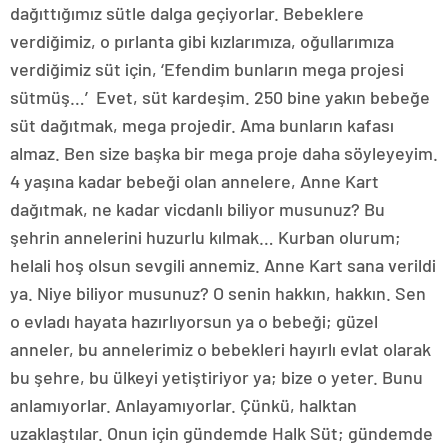
dağıttığımız sütle dalga geçiyorlar. Bebeklere
verdiğimiz, o pırlanta gibi kızlarımıza, oğullarımıza
verdiğimiz süt için, ‘Efendim bunların mega projesi
sütmüş…’ Evet, süt kardeşim. 250 bine yakın bebeğe
süt dağıtmak, mega projedir. Ama bunların kafası
almaz. Ben size başka bir mega proje daha söyleyeyim.
4 yaşına kadar bebeği olan annelere, Anne Kart
dağıtmak, ne kadar vicdanlı biliyor musunuz? Bu
şehrin annelerini huzurlu kılmak… Kurban olurum;
helali hoş olsun sevgili annemiz. Anne Kart sana verildi
ya. Niye biliyor musunuz? O senin hakkın, hakkın. Sen
o evladı hayata hazırlıyorsun ya o bebeği; güzel
anneler, bu annelerimiz o bebekleri hayırlı evlat olarak
bu şehre, bu ülkeyi yetiştiriyor ya; bize o yeter. Bunu
anlamıyorlar. Anlayamıyorlar. Çünkü, halktan
uzaklaştılar. Onun için gündemde Halk Süt; gündemde