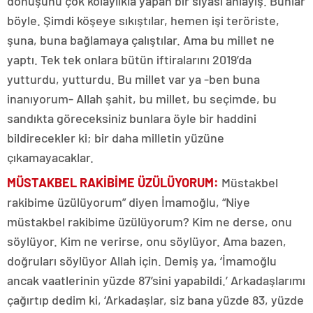
dönüşünü çok kolaylıkla yapan bir siyasi anlayış. Bunlar
böyle. Şimdi köşeye sıkıştılar, hemen işi teröriste,
şuna, buna bağlamaya çalıştılar. Ama bu millet ne
yaptı. Tek tek onlara bütün iftiralarını 2019’da
yutturdu, yutturdu. Bu millet var ya -ben buna
inanıyorum- Allah şahit, bu millet, bu seçimde, bu
sandıkta göreceksiniz bunlara öyle bir haddini
bildirecekler ki; bir daha milletin yüzüne
çıkamayacaklar.
MÜSTAKBEL RAKİBİME ÜZÜLÜYORUM:
Müstakbel
rakibime üzülüyorum” diyen İmamoğlu, “Niye
müstakbel rakibime üzülüyorum? Kim ne derse, onu
söylüyor. Kim ne verirse, onu söylüyor. Ama bazen,
doğruları söylüyor Allah için. Demiş ya, ‘İmamoğlu
ancak vaatlerinin yüzde 87’sini yapabildi.’ Arkadaşlarımı
çağırtıp dedim ki, ‘Arkadaşlar, siz bana yüzde 83, yüzde