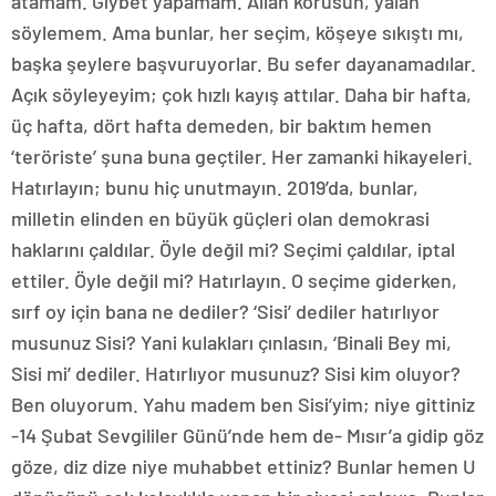
atamam. Gıybet yapamam. Allah korusun, yalan
söylemem. Ama bunlar, her seçim, köşeye sıkıştı mı,
başka şeylere başvuruyorlar. Bu sefer dayanamadılar.
Açık söyleyeyim; çok hızlı kayış attılar. Daha bir hafta,
üç hafta, dört hafta demeden, bir baktım hemen
‘teröriste’ şuna buna geçtiler. Her zamanki hikayeleri.
Hatırlayın; bunu hiç unutmayın. 2019’da, bunlar,
milletin elinden en büyük güçleri olan demokrasi
haklarını çaldılar. Öyle değil mi? Seçimi çaldılar, iptal
ettiler. Öyle değil mi? Hatırlayın. O seçime giderken,
sırf oy için bana ne dediler? ‘Sisi’ dediler hatırlıyor
musunuz Sisi? Yani kulakları çınlasın, ‘Binali Bey mi,
Sisi mi’ dediler. Hatırlıyor musunuz? Sisi kim oluyor?
Ben oluyorum. Yahu madem ben Sisi’yim; niye gittiniz
-14 Şubat Sevgililer Günü’nde hem de- Mısır’a gidip göz
göze, diz dize niye muhabbet ettiniz? Bunlar hemen U