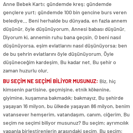
Anne Bebek Kartı; gündemde kreş; gündemde
gençlere yurt; gündemde 100 bin gencine burs veren
belediye… Beni herhalde bu dünyada, en fazla annem
düşünür. öyle düşünüyorum. Annesi babası düşünür.
Diyorum ki, annemin ruhu bana geçsin. O beni nasıl
düşünüyorsa, eşim evlatlarını nasıl düşünüyorsa; ben
de bu şehrin evlatlarını öyle düşünüyorum. Öyle
düşüneceğim kardeşim. Bu kadar net. Bu şehir o
zaman huzurlu olur.
BU SEÇİM NE SEÇİMİ BİLİYOR MUSUNUZ:
Biz, hiç
kimsenin partisine, geçmişine, etnik kökenine,
giyimine, kuşamına bakmadık; bakmayız. Bu şehirde
yaşayan 16 milyon, bu ülkede yaşayan 86 milyon, benim
vatansever hemşerim, vatandaşım, canım, ciğerim. Bu
seçim ne seçimi biliyor musunuz? Bu seçim; ayrımcılık
yapanla birleştirenlerin arasındaki seçim. Bu seçim;