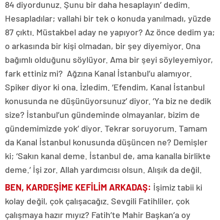
84 diyordunuz. Şunu bir daha hesaplayın’ dedim.
Hesapladılar; vallahi bir tek o konuda yanılmadı, yüzde
87 çıktı. Müstakbel aday ne yapıyor? Az önce dedim ya;
o arkasında bir kişi olmadan, bir şey diyemiyor. Ona
bağımlı olduğunu söylüyor. Ama bir şeyi söyleyemiyor,
fark ettiniz mi? Ağzına Kanal İstanbul’u alamıyor.
Spiker diyor ki ona. İzledim. ‘Efendim, Kanal İstanbul
konusunda ne düşünüyorsunuz’ diyor. ‘Ya biz ne dedik
size? İstanbul’un gündeminde olmayanlar, bizim de
gündemimizde yok’ diyor. Tekrar soruyorum. Tamam
da Kanal İstanbul konusunda düşüncen ne? Demişler
ki; ‘Sakın kanal deme. İstanbul de, ama kanalla birlikte
deme.’ İşi zor. Allah yardımcısı olsun. Alışık da değil.
BEN, KARDEŞİME KEFİLİM ARKADAŞ:
İşimiz tabii ki
kolay değil, çok çalışacağız. Sevgili Fatihliler, çok
çalışmaya hazır mıyız? Fatih’te Mahir Başkan’a oy