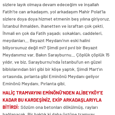
sizlere layık olmaya devam edeceğim ve inşallah
Fatih’te can arkadaşım, yol arkadaşım Mahir Polat’la
sizlere doya doya hizmet etmenin beş yılına giriyoruz.
İstanbul ihmalden, ihanetten ve israftan çok çekti.
İhmali en çok da Fatih yaşadı; sokakları, caddeleri,
meydanları… Beyazıt Meydanı’nın eski halini
biliyorsunuz değil mi? Şimdi pırıl pırıl bir Beyazıt
Meydanımız var. Bakın Sarayburnu… Çöplük çöplük 15
yıldır. ve biz, Sarayburnu’nda İstanbul’un en güzel
biblolarından biri gibi bir köşe yaptık. Şimdi Mart’ın
ortasında, pırlanta gibi Eminönü Meydanı geliyor
Eminönü Meydanı. Pırlanta gibi.
HALİÇ TRAMVAYINI EMİNÖNÜ’NDEN ALİBEYKÖY’E
KADAR BU KARDEŞİNİZ, EKİP ARKADAŞLARIYLA
BİTİRDİ:
Sözüm ona betonları dökülmüş, rayları
bağlanacak. Bir baktık ki daha üstüne tramvay