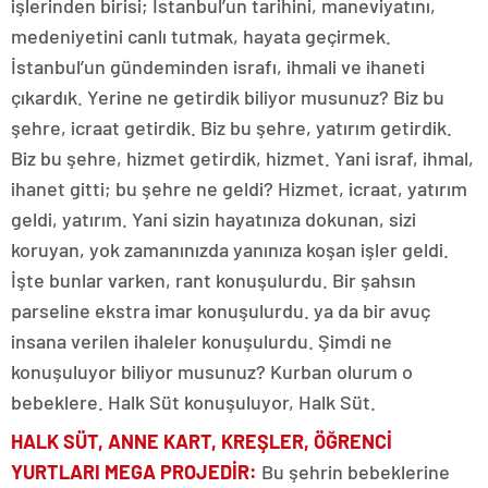
işlerinden birisi; İstanbul’un tarihini, maneviyatını,
medeniyetini canlı tutmak, hayata geçirmek.
İstanbul’un gündeminden israfı, ihmali ve ihaneti
çıkardık. Yerine ne getirdik biliyor musunuz? Biz bu
şehre, icraat getirdik. Biz bu şehre, yatırım getirdik.
Biz bu şehre, hizmet getirdik, hizmet. Yani israf, ihmal,
ihanet gitti; bu şehre ne geldi? Hizmet, icraat, yatırım
geldi, yatırım. Yani sizin hayatınıza dokunan, sizi
koruyan, yok zamanınızda yanınıza koşan işler geldi.
İşte bunlar varken, rant konuşulurdu. Bir şahsın
parseline ekstra imar konuşulurdu. ya da bir avuç
insana verilen ihaleler konuşulurdu. Şimdi ne
konuşuluyor biliyor musunuz? Kurban olurum o
bebeklere. Halk Süt konuşuluyor, Halk Süt.
HALK SÜT, ANNE KART, KREŞLER, ÖĞRENCİ
YURTLARI MEGA PROJEDİR:
Bu şehrin bebeklerine