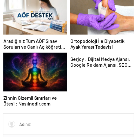
Aradığınız Tüm AÖF Sınav
Ortopodoloji İle Diyabetik
Soruları ve Canlı Açıköğretim
Ayak Yarası Tedavisi
Forumu Burada
Serjoy : Dijital Medya Ajansı,
Google Reklam Ajansı, SEO
Ajansı ve Web Tasarım Ajansı
Zihnin Gizemli Sınırları ve
Ötesi : Nasılnedir.com