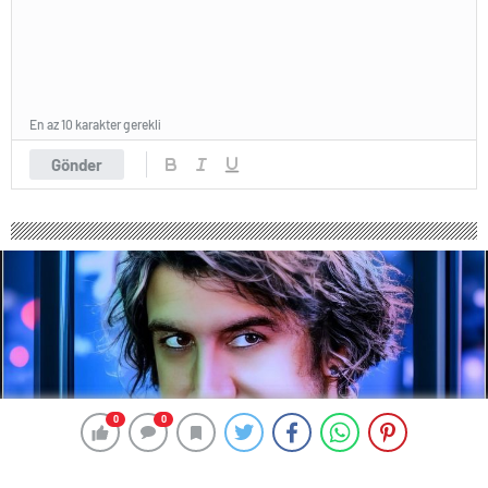
En az 10 karakter gerekli
Gönder
0
0
0
0