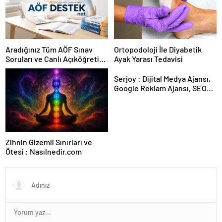
Aradığınız Tüm AÖF Sınav
Ortopodoloji İle Diyabetik
Soruları ve Canlı Açıköğretim
Ayak Yarası Tedavisi
Forumu Burada
Serjoy : Dijital Medya Ajansı,
Google Reklam Ajansı, SEO
Ajansı ve Web Tasarım Ajansı
Zihnin Gizemli Sınırları ve
Ötesi : Nasılnedir.com