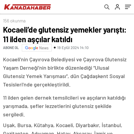
Demektir
156 okunma
Kocaeli’de glutensiz yemekler yarıştı:
11 ilden aşçılar katıldı
19 Eylül 2024 14:10
ABONE OL
News
Kocaeli’nin Çayırova Belediyesi ve Çayırova Glutensiz
Yaşam Derneği’nin birlikte düzenlediği “Ulusal
Glutensiz Yemek Yarışması”, dün Çağdaşkent Sosyal
Tesisleri’nde gerçekleştirildi.
11 ilden gelen dernek temsilcileri ve aşçıların katıldığı
yarışmada, şefler lezzetlerini glutensiz şekilde
sergiledi.
Uşak, Bursa, Kütahya, Kocaeli, Diyarbakır, İstanbul,
Gazitantep, Adıyaman, Hatay, Aksaray, İzmir ve