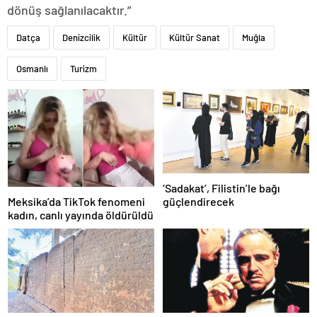
dönüş sağlanılacaktır.”
Datça
Denizcilik
Kültür
Kültür Sanat
Muğla
Osmanlı
Turizm
‘Sadakat’, Filistin’le bağı
Meksika’da TikTok fenomeni
güçlendirecek
kadın, canlı yayında öldürüldü