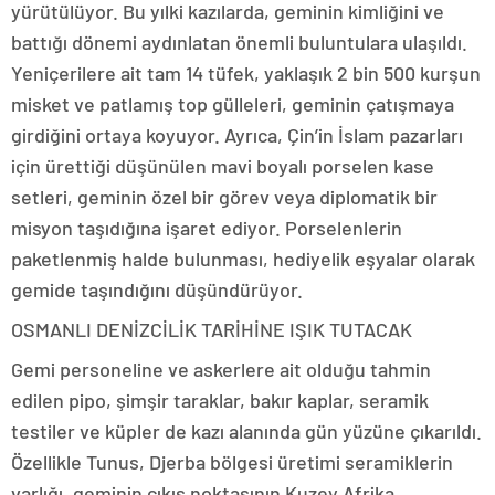
yürütülüyor. Bu yılki kazılarda, geminin kimliğini ve
battığı dönemi aydınlatan önemli buluntulara ulaşıldı.
Yeniçerilere ait tam 14 tüfek, yaklaşık 2 bin 500 kurşun
misket ve patlamış top gülleleri, geminin çatışmaya
girdiğini ortaya koyuyor. Ayrıca, Çin’in İslam pazarları
için ürettiği düşünülen mavi boyalı porselen kase
setleri, geminin özel bir görev veya diplomatik bir
misyon taşıdığına işaret ediyor. Porselenlerin
paketlenmiş halde bulunması, hediyelik eşyalar olarak
gemide taşındığını düşündürüyor.
OSMANLI DENİZCİLİK TARİHİNE IŞIK TUTACAK
Gemi personeline ve askerlere ait olduğu tahmin
edilen pipo, şimşir taraklar, bakır kaplar, seramik
testiler ve küpler de kazı alanında gün yüzüne çıkarıldı.
Özellikle Tunus, Djerba bölgesi üretimi seramiklerin
varlığı, geminin çıkış noktasının Kuzey Afrika