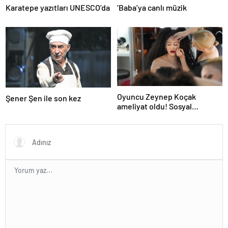
Karatepe yazıtları UNESCO’da
‘Baba’ya canlı müzik
Oyuncu Zeynep Koçak
Şener Şen ile son kez
ameliyat oldu! Sosyal
medyadan son durumunu
paylaştı