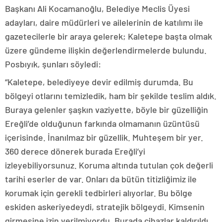
Başkanı Ali Kocamanoğlu, Belediye Meclis Üyesi
adayları, daire müdürleri ve ailelerinin de katılımı ile
gazetecilerle bir araya gelerek; Kaletepe başta olmak
üzere gündeme ilişkin değerlendirmelerde bulundu.
Posbıyık, şunları söyledi:
“Kaletepe, belediyeye devir edilmiş durumda. Bu
bölgeyi otlarını temizledik, ham bir şekilde teslim aldık.
Buraya gelenler şaşkın vaziyette, böyle bir güzelliğin
Ereğli’de olduğunun farkında olmamanın üzüntüsü
içerisinde. İnanılmaz bir güzellik. Muhteşem bir yer.
360 derece dönerek burada Ereğli’yi
izleyebiliyorsunuz. Koruma altında tutulan çok değerli
tarihi eserler de var. Onları da bütün titizliğimiz ile
korumak için gerekli tedbirleri alıyorlar. Bu bölge
eskiden askeriyedeydi, stratejik bölgeydi. Kimsenin
girmesine izin verilmiyordu. Burada cihazlar kaldırıldı,