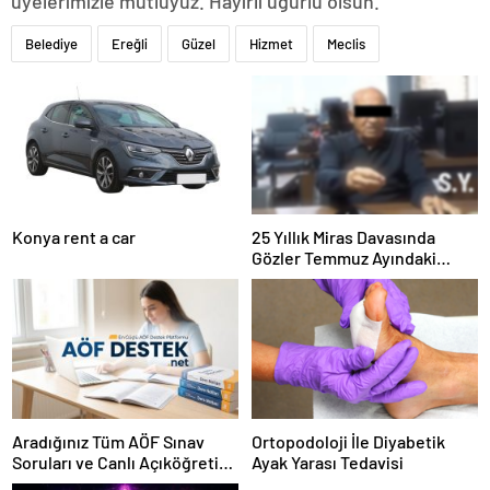
üyelerimizle mutluyuz. Hayırlı uğurlu olsun.”
Belediye
Ereğli
Güzel
Hizmet
Meclis
Konya rent a car
25 Yıllık Miras Davasında
Gözler Temmuz Ayındaki
Karar Duruşmasına Çevrildi
Aradığınız Tüm AÖF Sınav
Ortopodoloji İle Diyabetik
Soruları ve Canlı Açıköğretim
Ayak Yarası Tedavisi
Forumu Burada