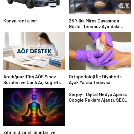
Konya rent a car
25 Yıllık Miras Davasında
Gözler Temmuz Ayındaki
Karar Duruşmasına Çevrildi
Aradığınız Tüm AÖF Sınav
Ortopodoloji İle Diyabetik
Soruları ve Canlı Açıköğretim
Ayak Yarası Tedavisi
Forumu Burada
Serjoy : Dijital Medya Ajansı,
Google Reklam Ajansı, SEO
Ajansı ve Web Tasarım Ajansı
Zihnin Gizemli Sınırları ve