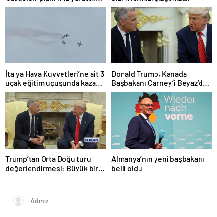
Danimarka ABD elçisini
çağırdı!
İtalya Hava Kuvvetleri’ne ait 3
Donald Trump, Kanada
uçak eğitim uçuşunda kaza
Başbakanı Carney’i Beyaz’da
yaptı
ağırladı
Trump’tan Orta Doğu turu
Almanya’nın yeni başbakanı
değerlendirmesi: Büyük bir
belli oldu
duyuru yapacağız