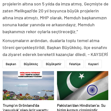
projelerin altına son 5 yılda da imza atmış. Geçmişte de
zaten Melikgazi’de 20 yıl boyunca büyük projelerin
altına imza atmıştı. MHP olarak, Memduh başkanımızın
sonuna kadar yanında ve arkasındayız. Memduh
başkanımızı rekor oylarla seçtireceğiz.”
Konuşmaların ardından, dualarla toplu temel atma
töreni gerçekleştirildi. Başkan Büyükkılıç, ilçe esnafını
da ziyaret ederek bereketli kazançlar diledi. – KAYSERİ
Başkan
Büyükkılıç
Büyükşehir
Felahiye
Kayseri
Trump’ın Grönland’da
Pakistan’dan Hindistan’a: Su
‘casusluk’ planı kriz yarattı:
bizim kırmızı çizgimizdir