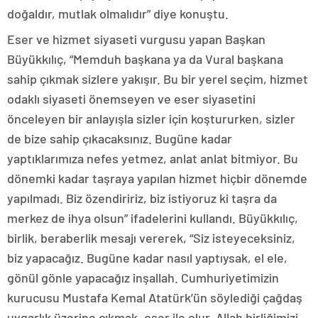
doğaldır, mutlak olmalıdır” diye konuştu.
Eser ve hizmet siyaseti vurgusu yapan Başkan
Büyükkılıç, “Memduh başkana ya da Vural başkana
sahip çıkmak sizlere yakışır. Bu bir yerel seçim, hizmet
odaklı siyaseti önemseyen ve eser siyasetini
önceleyen bir anlayışla sizler için koştururken, sizler
de bize sahip çıkacaksınız. Bugüne kadar
yaptıklarımıza nefes yetmez, anlat anlat bitmiyor. Bu
dönemki kadar taşraya yapılan hizmet hiçbir dönemde
yapılmadı. Biz özendiririz, biz istiyoruz ki taşra da
merkez de ihya olsun” ifadelerini kullandı. Büyükkılıç,
birlik, beraberlik mesajı vererek, “Siz isteyeceksiniz,
biz yapacağız. Bugüne kadar nasıl yaptıysak, el ele,
gönül gönle yapacağız inşallah. Cumhuriyetimizin
kurucusu Mustafa Kemal Atatürk’ün söylediği çağdaş
uygarlık üzerine çıkmak, eser ile olur. Allah birliğimizi,