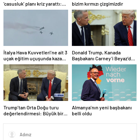
‘casusluk’ planı kriz yarattı:
bizim kırmızı çizgimizdir
Danimarka ABD elçisini
çağırdı!
İtalya Hava Kuvvetleri’ne ait 3
Donald Trump, Kanada
uçak eğitim uçuşunda kaza
Başbakanı Carney’i Beyaz’da
yaptı
ağırladı
Trump’tan Orta Doğu turu
Almanya’nın yeni başbakanı
değerlendirmesi: Büyük bir
belli oldu
duyuru yapacağız