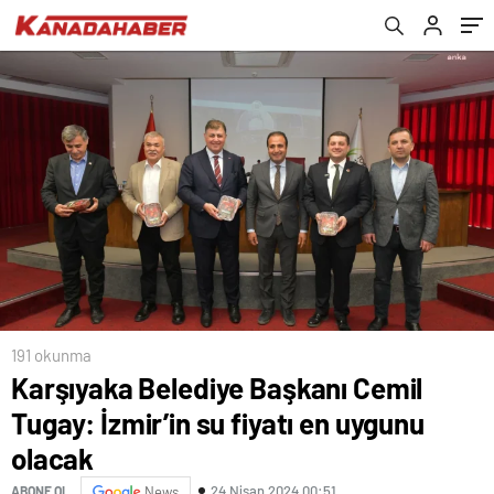
191 okunma
Karşıyaka Belediye Başkanı Cemil
Tugay: İzmir’in su fiyatı en uygunu
olacak
24 Nisan 2024 00:51
ABONE OL
News