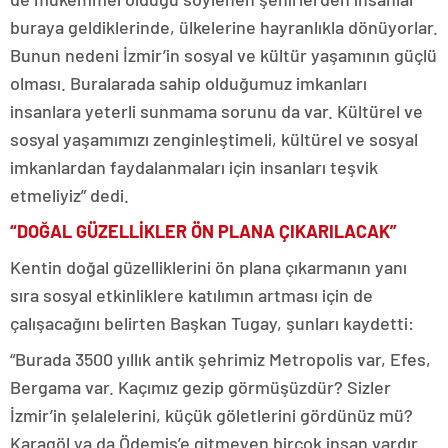
buraya geldiklerinde, ülkelerine hayranlıkla dönüyorlar.
Bunun nedeni İzmir’in sosyal ve kültür yaşamının güçlü
olması. Buralarada sahip olduğumuz imkanları
insanlara yeterli sunmama sorunu da var. Kültürel ve
sosyal yaşamımızı zenginleştimeli, kültürel ve sosyal
imkanlardan faydalanmaları için insanları teşvik
etmeliyiz” dedi.
“DOĞAL GÜZELLİKLER ÖN PLANA ÇIKARILACAK”
Kentin doğal güzelliklerini ön plana çıkarmanın yanı
sıra sosyal etkinliklere katılımın artması için de
çalışacağını belirten Başkan Tugay, şunları kaydetti:
“Burada 3500 yıllık antik şehrimiz Metropolis var, Efes,
Bergama var. Kaçımız gezip görmüşüzdür? Sizler
İzmir’in şelalelerini, küçük göletlerini gördünüz mü?
Karagöl ya da Ödemiş’e gitmeyen birçok insan vardır.