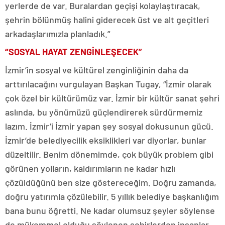
yerlerde de var. Buralardan geçişi kolaylaştıracak,
şehrin bölünmüş halini giderecek üst ve alt geçitleri
arkadaşlarımızla planladık.”
“SOSYAL HAYAT ZENGİNLEŞECEK”
İzmir’in sosyal ve kültürel zenginliğinin daha da
arttırılacağını vurgulayan Başkan Tugay, “İzmir olarak
çok özel bir kültürümüz var. İzmir bir kültür sanat şehri
aslında, bu yönümüzü güçlendirerek sürdürmemiz
lazım. İzmir’i İzmir yapan şey sosyal dokusunun gücü.
İzmir’de belediyecilik eksiklikleri var diyorlar, bunlar
düzeltilir. Benim dönemimde, çok büyük problem gibi
görünen yolların, kaldırımların ne kadar hızlı
çözüldüğünü ben size göstereceğim. Doğru zamanda,
doğru yatırımla çözülebilir. 5 yıllık belediye başkanlığım
bana bunu öğretti. Ne kadar olumsuz şeyler söylense
de mükemmel olduğu söylenen şehirlerden insanlar