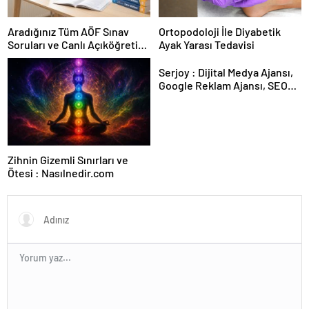
Aradığınız Tüm AÖF Sınav
Ortopodoloji İle Diyabetik
Soruları ve Canlı Açıköğretim
Ayak Yarası Tedavisi
Forumu Burada
Serjoy : Dijital Medya Ajansı,
Google Reklam Ajansı, SEO
Ajansı ve Web Tasarım Ajansı
Zihnin Gizemli Sınırları ve
Ötesi : Nasılnedir.com