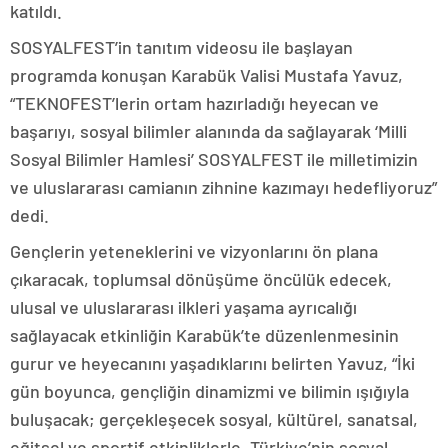
katıldı.
SOSYALFEST’in tanıtım videosu ile başlayan
programda konuşan Karabük Valisi Mustafa Yavuz,
“TEKNOFEST’lerin ortam hazırladığı heyecan ve
başarıyı, sosyal bilimler alanında da sağlayarak ‘Milli
Sosyal Bilimler Hamlesi’ SOSYALFEST ile milletimizin
ve uluslararası camianın zihnine kazımayı hedefliyoruz”
dedi.
Gençlerin yeteneklerini ve vizyonlarını ön plana
çıkaracak, toplumsal dönüşüme öncülük edecek,
ulusal ve uluslararası ilkleri yaşama ayrıcalığı
sağlayacak etkinliğin Karabük’te düzenlenmesinin
gurur ve heyecanını yaşadıklarını belirten Yavuz, “İki
gün boyunca, gençliğin dinamizmi ve bilimin ışığıyla
buluşacak; gerçekleşecek sosyal, kültürel, sanatsal,
eğitsel ve sportif etkinliklerle, Türkiye’nin sosyal