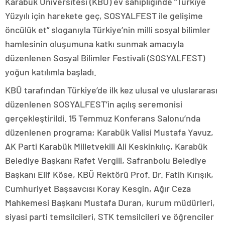
Karabük Üniversitesi (KBÜ) ev sahipliğinde “Türkiye
Yüzyılı için harekete geç, SOSYALFEST ile gelişime
öncülük et” sloganıyla Türkiye’nin milli sosyal bilimler
hamlesinin oluşumuna katkı sunmak amacıyla
düzenlenen Sosyal Bilimler Festivali (SOSYALFEST)
yoğun katılımla başladı.
KBÜ tarafından Türkiye’de ilk kez ulusal ve uluslararası
düzenlenen SOSYALFEST’in açılış seremonisi
gerçekleştirildi. 15 Temmuz Konferans Salonu’nda
düzenlenen programa; Karabük Valisi Mustafa Yavuz,
AK Parti Karabük Milletvekili Ali Keskinkılıç, Karabük
Belediye Başkanı Rafet Vergili, Safranbolu Belediye
Başkanı Elif Köse, KBÜ Rektörü Prof. Dr. Fatih Kırışık,
Cumhuriyet Başsavcısı Koray Kesgin, Ağır Ceza
Mahkemesi Başkanı Mustafa Duran, kurum müdürleri,
siyasi parti temsilcileri, STK temsilcileri ve öğrenciler