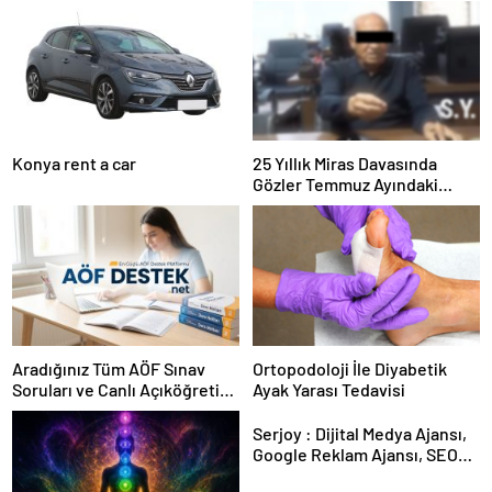
Konya rent a car
25 Yıllık Miras Davasında
Gözler Temmuz Ayındaki
Karar Duruşmasına Çevrildi
Aradığınız Tüm AÖF Sınav
Ortopodoloji İle Diyabetik
Soruları ve Canlı Açıköğretim
Ayak Yarası Tedavisi
Forumu Burada
Serjoy : Dijital Medya Ajansı,
Google Reklam Ajansı, SEO
Ajansı ve Web Tasarım Ajansı