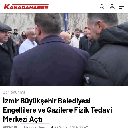
istiyoruz
234 okunma
İzmir Büyükşehir Belediyesi
Engellilere ve Gazilere Fizik Tedavi
Merkezi Açtı
27 Şubat 2024 00:42
ABONE OL
News