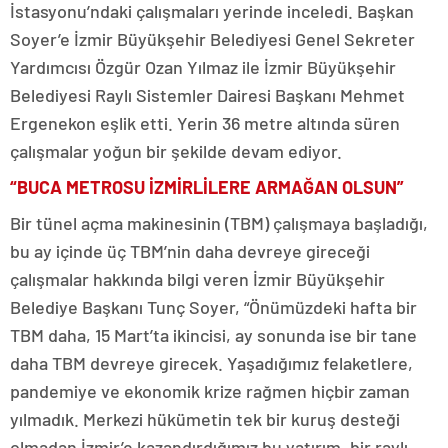
İstasyonu’ndaki çalışmaları yerinde inceledi. Başkan
Soyer’e İzmir Büyükşehir Belediyesi Genel Sekreter
Yardımcısı Özgür Ozan Yılmaz ile İzmir Büyükşehir
Belediyesi Raylı Sistemler Dairesi Başkanı Mehmet
Ergenekon eşlik etti. Yerin 36 metre altında süren
çalışmalar yoğun bir şekilde devam ediyor.
“BUCA METROSU İZMİRLİLERE ARMAĞAN OLSUN”
Bir tünel açma makinesinin (TBM) çalışmaya başladığı,
bu ay içinde üç TBM’nin daha devreye gireceği
çalışmalar hakkında bilgi veren İzmir Büyükşehir
Belediye Başkanı Tunç Soyer, “Önümüzdeki hafta bir
TBM daha, 15 Mart’ta ikincisi, ay sonunda ise bir tane
daha TBM devreye girecek. Yaşadığımız felaketlere,
pandemiye ve ekonomik krize rağmen hiçbir zaman
yılmadık. Merkezi hükümetin tek bir kuruş desteği
olmadan İzmir’e kazandırdığımız bu yatırım, bir raylı