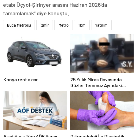
etabı Üçyol-Şirinyer arasını Haziran 2026’da
tamamlamak” diye konuştu.
Buca Metrosu
İzmir
Metro
Tbm
Yatırım
Konya rent a car
25 Yıllık Miras Davasında
Gözler Temmuz Ayındaki
Karar Duruşmasına Çevrildi
Aradığınız Tüm AÖF Sınav
Ortopodoloji İle Diyabetik