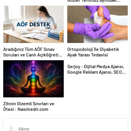
Karar Duruşmasına Çevrildi
Aradığınız Tüm AÖF Sınav
Ortopodoloji İle Diyabetik
Soruları ve Canlı Açıköğretim
Ayak Yarası Tedavisi
Forumu Burada
Serjoy : Dijital Medya Ajansı,
Google Reklam Ajansı, SEO
Ajansı ve Web Tasarım Ajansı
Zihnin Gizemli Sınırları ve
Ötesi : Nasılnedir.com