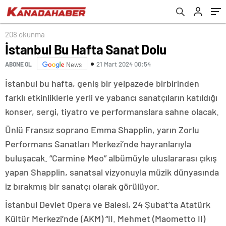
208 okunma
İstanbul Bu Hafta Sanat Dolu
21 Mart 2024 00:54
ABONE OL
News
İstanbul bu hafta, geniş bir yelpazede birbirinden
farklı etkinliklerle yerli ve yabancı sanatçıların katıldığı
konser, sergi, tiyatro ve performanslara sahne olacak.
Ünlü Fransız soprano Emma Shapplin, yarın Zorlu
Performans Sanatları Merkezi’nde hayranlarıyla
buluşacak. “Carmine Meo” albümüyle uluslararası çıkış
yapan Shapplin, sanatsal vizyonuyla müzik dünyasında
iz bırakmış bir sanatçı olarak görülüyor.
İstanbul Devlet Opera ve Balesi, 24 Şubat’ta Atatürk
Kültür Merkezi’nde (AKM) “II. Mehmet (Maometto II)