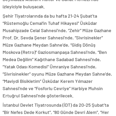
izleyiciyle buluşacak.
Şehir Tiyatrolarında da bu hafta 21-24 Şubat’ta
“Rüstemoğlu Cemal’in Tuhaf Hikayesi” Üsküdar
Musahipzade Celal Sahnesi’nde, “Zehir” Müze Gazhane
Prof. Dr. Sevda Şener Sahnesi’nde, “Sivrisinekler”
Müze Gazhane Meydan Sahne’de, “Gidiş Dönüş
Moskova (Retro)” Gaziosmanpaşa Sahnesi’nde, “Ben
Medea Değilim” Kağıthane Sadabad Sahnesi’nde,
“Yatak Odası Komedisi” Ümraniye Sahnesi’nde,
“Sivrisinekler” oyunu Müze Gazhane Meydan Sahne’de,
“Maviydi Bisikletim” Üsküdar Kerem Yılmazer
Sahnesi’nde ve “Fosforlu Cevriye” Harbiye Muhsin
Ertuğrul Sahnesi’nde gösterilecek.
İstanbul Devlet Tiyatrosunda (İDT) da 20-25 Şubat’ta
“Bir Nefes Dede Korkut”, “80 Günde Devri Alem”, “Her