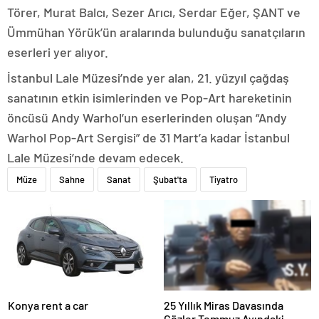
Törer, Murat Balcı, Sezer Arıcı, Serdar Eğer, ŞANT ve
Ümmühan Yörük’ün aralarında bulunduğu sanatçıların
eserleri yer alıyor.
İstanbul Lale Müzesi’nde yer alan, 21. yüzyıl çağdaş
sanatının etkin isimlerinden ve Pop-Art hareketinin
öncüsü Andy Warhol’un eserlerinden oluşan “Andy
Warhol Pop-Art Sergisi” de 31 Mart’a kadar İstanbul
Lale Müzesi’nde devam edecek.
Müze
Sahne
Sanat
Şubat'ta
Tiyatro
Konya rent a car
25 Yıllık Miras Davasında
Gözler Temmuz Ayındaki