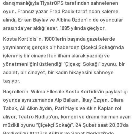
danışmanlığıyla TiyatrOPS tarafından sahnelenen
oyun, Fransız yazar Fred Radix tarafından kaleme
alındı. Erkan Baylav ve Albina Özden’in de oyuncular
arasında yer aldığı eser, 1895 yılında geçiyor.
Kosta Kortidis’in, 1900’lerin başında gazetelerde
yayınlanmış gerçek bir haberden Çiçekçi Sokağı’nda
işlenmiş bir cinayetten ilham alarak yazdığı ve
yönetmenliğini üstlendiği “Çiçekçi Sokağı” oyunu, bir
adalet, bir cinayet, bir kadın hikayesini sahneye
taşıyor.
Başrollerini Wilma Elles ile Kosta Kortidis’in paylaştığı
oyunda aynı zamanda Alp Balkan, İlkay Özşen, Dilara
Tabak, Ali Alkın Aydın, Pari Mayıs ve Akın Kaplan rol
alıyor. Teatro Rudius’un, komedi ve dramı harmanlayan
müzikli oyunu “Çiçekçi Sokağı”, 24 Şubat saat 20.30’da
Beylikdüzü Atatürk Kültür ve Sanat Merkezi’nde