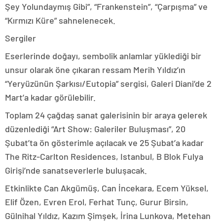
Şey Yolundaymış Gibi”, “Frankenstein”, “Çarpışma” ve
“Kırmızı Küre” sahnelenecek.
Sergiler
Eserlerinde doğayı, sembolik anlamlar yüklediği bir
unsur olarak öne çıkaran ressam Merih Yıldız’ın
“Yeryüzünün Şarkısı/Eutopia” sergisi, Galeri Diani’de 2
Mart’a kadar görülebilir.
Toplam 24 çağdaş sanat galerisinin bir araya gelerek
düzenlediği “Art Show: Galeriler Buluşması”, 20
Şubat’ta ön gösterimle açılacak ve 25 Şubat’a kadar
The Ritz-Carlton Residences, Istanbul, B Blok Fulya
Girişi’nde sanatseverlerle buluşacak.
Etkinlikte Can Akgümüş, Can İncekara, Ecem Yüksel,
Elif Özen, Evren Erol, Ferhat Tunç, Gurur Birsin,
Gülnihal Yıldız, Kazım Şimşek, İrina Lunkova, Metehan