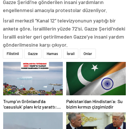
Gazze Şeridi’ne gönderilen insani yardımların
engellenmesi amacıyla protestolar düzenliyor.
İsrail merkezli “Kanal 12” televizyonunun yaptığı bir
ankete göre, İsraillilerin yüzde 72’si, Gazze Şeridi’ndeki
İsrailli esirler geri getirilmeden Gazze’ye insani yardım
gönderilmesine karşı çıkıyor.
Filistinli
Gazze
Hamas
İsrail
Onlar
Trump’ın Grönland’da
Pakistan’dan Hindistan’a: Su
‘casusluk’ planı kriz yarattı:
bizim kırmızı çizgimizdir
Danimarka ABD elçisini
çağırdı!