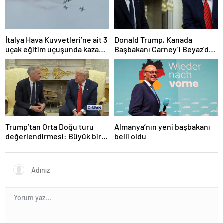
İtalya Hava Kuvvetleri’ne ait 3
Donald Trump, Kanada
uçak eğitim uçuşunda kaza
Başbakanı Carney’i Beyaz’da
yaptı
ağırladı
Trump’tan Orta Doğu turu
Almanya’nın yeni başbakanı
değerlendirmesi: Büyük bir
belli oldu
duyuru yapacağız