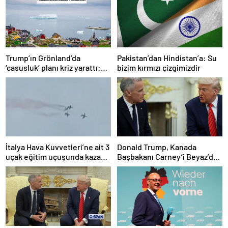
Trump’ın Grönland’da
Pakistan’dan Hindistan’a: Su
‘casusluk’ planı kriz yarattı:
bizim kırmızı çizgimizdir
Danimarka ABD elçisini
çağırdı!
İtalya Hava Kuvvetleri’ne ait 3
Donald Trump, Kanada
uçak eğitim uçuşunda kaza
Başbakanı Carney’i Beyaz’da
yaptı
ağırladı