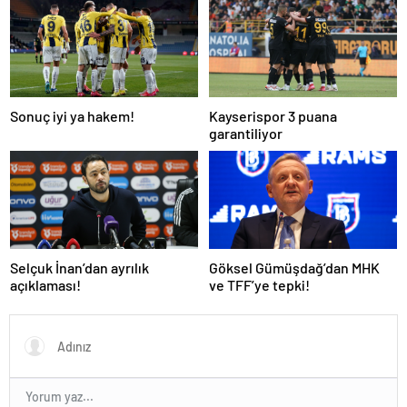
Sonuç iyi ya hakem!
Kayserispor 3 puana
garantiliyor
Selçuk İnan’dan ayrılık
Göksel Gümüşdağ’dan MHK
açıklaması!
ve TFF’ye tepki!