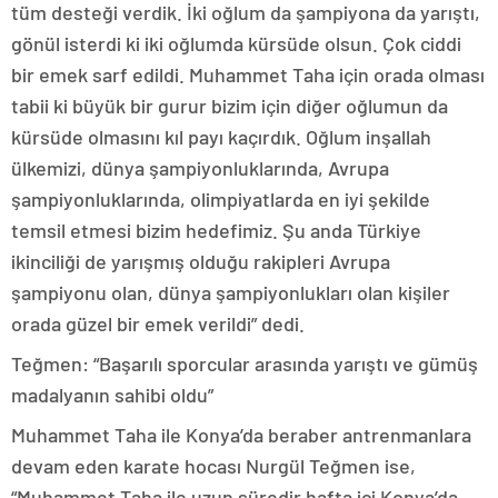
tüm desteği verdik. İki oğlum da şampiyona da yarıştı,
gönül isterdi ki iki oğlumda kürsüde olsun. Çok ciddi
bir emek sarf edildi. Muhammet Taha için orada olması
tabii ki büyük bir gurur bizim için diğer oğlumun da
kürsüde olmasını kıl payı kaçırdık. Oğlum inşallah
ülkemizi, dünya şampiyonluklarında, Avrupa
şampiyonluklarında, olimpiyatlarda en iyi şekilde
temsil etmesi bizim hedefimiz. Şu anda Türkiye
ikinciliği de yarışmış olduğu rakipleri Avrupa
şampiyonu olan, dünya şampiyonlukları olan kişiler
orada güzel bir emek verildi” dedi.
Teğmen: “Başarılı sporcular arasında yarıştı ve gümüş
madalyanın sahibi oldu”
Muhammet Taha ile Konya’da beraber antrenmanlara
devam eden karate hocası Nurgül Teğmen ise,
“Muhammet Taha ile uzun süredir hafta içi Konya’da