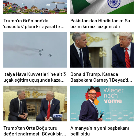
Trump’ın Grönland’da
Pakistan’dan Hindistan’a: Su
‘casusluk’ planı kriz yarattı:
bizim kırmızı çizgimizdir
Danimarka ABD elçisini
çağırdı!
İtalya Hava Kuvvetleri’ne ait 3
Donald Trump, Kanada
uçak eğitim uçuşunda kaza
Başbakanı Carney’i Beyaz’da
yaptı
ağırladı
Trump’tan Orta Doğu turu
Almanya’nın yeni başbakanı
değerlendirmesi: Büyük bir
belli oldu