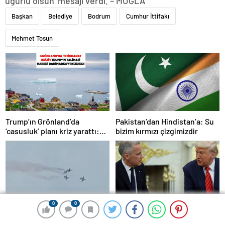
uğurlu olsun’ mesajı verdi. – MUĞLA
Başkan
Belediye
Bodrum
Cumhur İttifakı
Mehmet Tosun
Trump’ın Grönland’da
Pakistan’dan Hindistan’a: Su
‘casusluk’ planı kriz yarattı:
bizim kırmızı çizgimizdir
Danimarka ABD elçisini
çağırdı!
0
0
0
0
0
0
0
0
İtalya Hava Kuvvetleri’ne ait 3
Donald Trump, Kanada
uçak eğitim uçuşunda kaza
Başbakanı Carney’i Beyaz’da