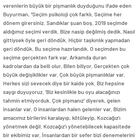
verenlerin büyük bir pişmanlık duyduğunu ifade eden
Buyurman, “Seçim psikoloji çok farklı. Seçime her
dönem girersiniz. Sandıklar şuan boş. 2019 seçimde
aldığımız seçimi verdik. Bize nasip değilmiş dedik. Nasıl
gittiysek öyle geri döndük. Hiçbir taşkınlık yapmadan
geri döndük. Bu seçime hazırlandık. O seçimden bu
seçime gerçekten fark var. Arkamda duran
kadrolardan da belli olur. Bilen biliyor. Gerçekten çok
büyük değişiklikler var. Çok büyük pişmanlıklar var.
Herkes sizi sevecek diye bir kaide yok. Biz hepsine
saygı duyuyoruz. ‘Biz kesinlikle bu oyu alacağınızı
tahmin etmiyorduk. Çok pişmanız’ diyerek, gelen
insanlar var. O insanlardan halen gelenler var. Bizim
amacımız birilerini karalayıp, kötüleyip, Kozcağız’ı
yönetmek değil. Kozcağız’ı yönetebilecek kapasitede
bir ekibimiz var. İnsanlardan bir sefer bizi denemelerini