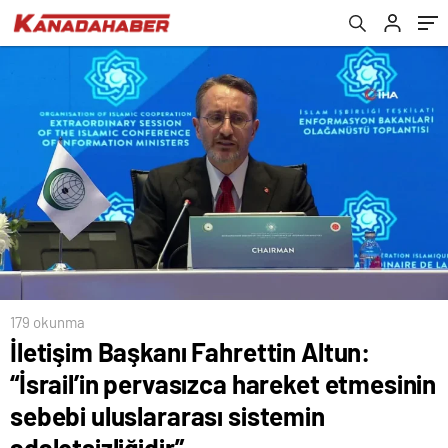
uluslararası sistemin adaletsizliğidir”
Bahçesi olmuştur”
179 okunma
İletişim Başkanı Fahrettin Altun:
“İsrail’in pervasızca hareket etmesinin
sebebi uluslararası sistemin
adaletsizliğidir”