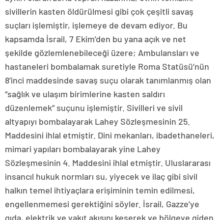
sivillerin kasten öldürülmesi gibi çok çeşitli savaş
suçları işlemiştir, işlemeye de devam ediyor. Bu
kapsamda İsrail, 7 Ekim’den bu yana açık ve net
şekilde gözlemlenebileceği üzere; Ambulansları ve
hastaneleri bombalamak suretiyle Roma Statüsü’nün
8’inci maddesinde savaş suçu olarak tanımlanmış olan
“sağlık ve ulaşım birimlerine kasten saldırı
düzenlemek” suçunu işlemiştir. Sivilleri ve sivil
altyapıyı bombalayarak Lahey Sözleşmesinin 25.
Maddesini ihlal etmiştir. Dini mekanları, ibadethaneleri,
mimari yapıları bombalayarak yine Lahey
Sözleşmesinin 4. Maddesini ihlal etmiştir. Uluslararası
insancıl hukuk normları su, yiyecek ve ilaç gibi sivil
halkın temel ihtiyaçlara erişiminin temin edilmesi,
engellenmemesi gerektiğini söyler. İsrail, Gazze’ye
gıda, elektrik ve yakıt akışını keserek ve bölgeye giden