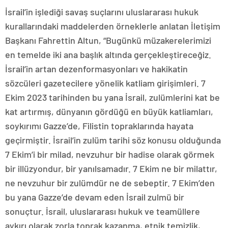
İsrail’in işlediği savaş suçlarını uluslararası hukuk
kurallarındaki maddelerden örneklerle anlatan İletişim
Başkanı Fahrettin Altun, “Bugünkü müzakerelerimizi
en temelde iki ana başlık altında gerçekleştireceğiz.
İsrail’in artan dezenformasyonları ve hakikatin
sözcüleri gazetecilere yönelik katliam girişimleri. 7
Ekim 2023 tarihinden bu yana İsrail, zulümlerini kat be
kat artırmış, dünyanın gördüğü en büyük katliamları,
soykırımı Gazze’de, Filistin topraklarında hayata
geçirmiştir. İsrail’in zulüm tarihi söz konusu olduğunda
7 Ekim’i bir milad, nevzuhur bir hadise olarak görmek
bir illüzyondur, bir yanılsamadır. 7 Ekim ne bir milattır,
ne nevzuhur bir zulümdür ne de sebeptir. 7 Ekim’den
bu yana Gazze’de devam eden İsrail zulmü bir
sonuçtur. İsrail, uluslararası hukuk ve teamüllere
aykırı olarak zorla toprak kazanma, etnik temizlik,