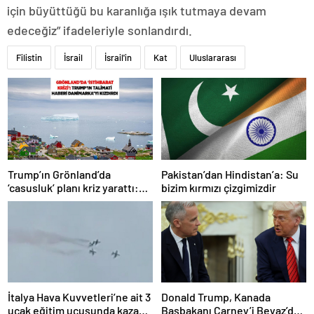
için büyüttüğü bu karanlığa ışık tutmaya devam
edeceğiz” ifadeleriyle sonlandırdı.
Filistin
İsrail
İsrail'in
Kat
Uluslararası
Trump’ın Grönland’da
Pakistan’dan Hindistan’a: Su
‘casusluk’ planı kriz yarattı:
bizim kırmızı çizgimizdir
Danimarka ABD elçisini
çağırdı!
İtalya Hava Kuvvetleri’ne ait 3
Donald Trump, Kanada
uçak eğitim uçuşunda kaza
Başbakanı Carney’i Beyaz’da