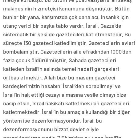
makinesinin hizmetçisi konumuna düşmüştür. Bütün
bunlar bir yana, karşımızda çok daha acı, insanlık için
utanç verici bir başka tablo vardır. İsrail, Gazze’de
sistematik bir şekilde gazetecileri katletmektedir. Bu
süreçte 130 gazeteci katledilmiştir. Gazetecilerin evleri
bombalamıştır. Gazetecilerin aile efradından 1000’den
fazla çocuk öldürülmüştür. Sahada gazetecileri
katleden İsrail’in aslında temel hedefi gerçekleri
örtbas etmektir. Allah bize bu masum gazeteci
kardeşlerimizin hesabını İsrail’den sorabilmeyi ve
İsrail’in hak ettiği cezayı almasına vesile olmayı bize
nasip etsin. İsrail hakikati katletmek için gazetecileri
katletmektedir. İsrail’in bu amaçla kullandığı bir diğer
yöntem ise dezenformasyondur. İsrail bu
dezenformasyonunu bizzat devlet eliyle
gerçekleştirmektedir. 7 Ekim’den bu yana İsrail’in