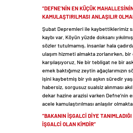
“DEFNE’NİN EN KÜÇÜK MAHALLESİNİN
KAMULAŞTIRILMASI ANLAŞILIR OLMA
Şubat Depremleri ile kaybettiklerimiz 
kaybı var. Köyün yüzde doksanı yıkılmı
sözler tutulmamış, insanlar hala çadır
ulaşım hizmeti almakta zorlanırken, bir 
karşılaşıyoruz. Ne bir tebligat ne bir a
emek baktığımız zeytin ağaçlarımızın sö
işini kaybetmiş bir yılı aşkın süredir y
habersiz, sorgusuz sualsiz alınması akıl 
dekar hazine arazisi varken Defne’nin en
acele kamulaştırılması anlaşılır olmakta
“BAKANIN İŞGALCİ DİYE TANIMLADIĞI
İŞGALCİ OLAN KİMDİR”
Hancağız köylüsü topraksızlaştırılmakta