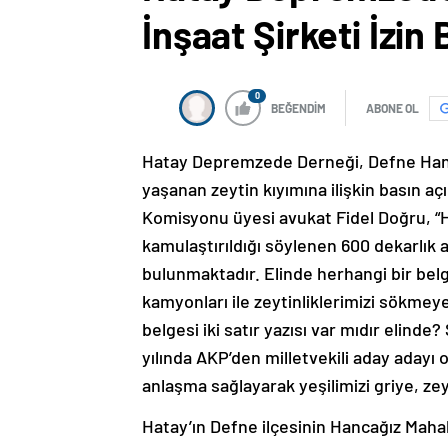
İnşaat Şirketi İzin
0
BEĞENDİM
ABONE OL
Hatay Depremzede Derneği, Defne Hanc
yaşanan zeytin kıyımına ilişkin basın 
Komisyonu üyesi avukat Fidel Doğru, “H
kamulaştırıldığı söylenen 600 dekarlık 
bulunmaktadır. Elinde herhangi bir bel
kamyonları ile zeytinliklerimizi sökmeye
belgesi iki satır yazısı var mıdır elinde
yılında AKP’den milletvekili aday adayı o
anlaşma sağlayarak yeşilimizi griye, ze
Hatay’ın Defne ilçesinin Hancağız Mahal
ağaçları kesildi. Hatay Depremzede Dern