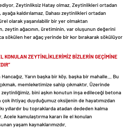
yor. Zeytinliksiz Hatay olmaz. Zeytinlikleri ortadan
 ayağa kaldırılamaz. Dahası zeytinlikleri ortadan
rel olarak yaşanılabilir bir yer olmaktan
nin, zeytin ağacının, üretiminin, var oluşunun değerini
a sökülen her ağaç yerinde bir kor bırakarak sökülüyor
L KONULAN ZEYTİNLİKLERİMİZ BİZLERİN GEÇİMİNE
DIR”
Hancağız. Yarın başka bir köy, başka bir mahalle… Bu
 çıkmak, memleketimize sahip çıkmaktır. Üzerinde
zeytinliğimiz, bini aşkın konutun inşa edileceği betona
 çok ihtiyaç duyduğumuz oksijenin de hayatımızdan
kı yıllardır bu topraklarda atadan dededen kalma
ar. Acele kamulaştırma kararı ile el konulan
ı sunan yaşam kaynaklarımızdır.