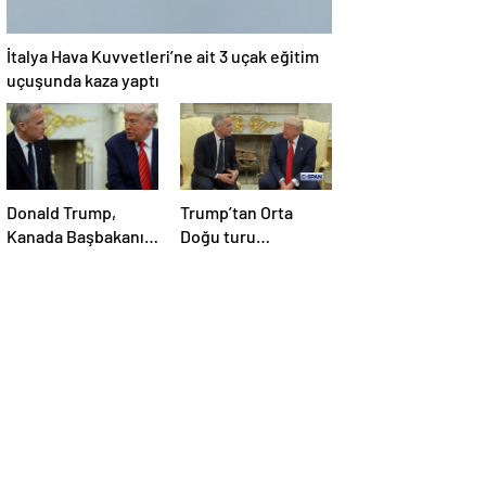
İtalya Hava Kuvvetleri’ne ait 3 uçak eğitim
uçuşunda kaza yaptı
Donald Trump,
Trump’tan Orta
Kanada Başbakanı
Doğu turu
Carney’i Beyaz’da
değerlendirmesi:
ağırladı
Büyük bir duyuru
yapacağız