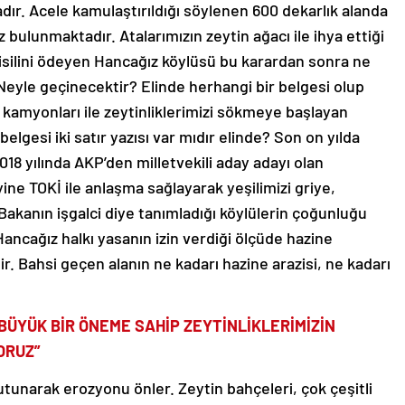
 bulunmaktadır. Atalarımızın zeytin ağacı ile ihya ettiği
misilini ödeyen Hancağız köylüsü bu karardan sonra ne
 Neyle geçinecektir? Elinde herhangi bir belgesi olup
 kamyonları ile zeytinliklerimizi sökmeye başlayan
belgesi iki satır yazısı var mıdır elinde? Son on yılda
018 yılında AKP’den milletvekili aday adayı olan
yine TOKİ ile anlaşma sağlayarak yeşilimizi griye,
Bakanın işgalci diye tanımladığı köylülerin çoğunluğu
 Hancağız halkı yasanın izin verdiği ölçüde hazine
ştir. Bahsi geçen alanın ne kadarı hazine arazisi, ne kadarı
 BÜYÜK BİR ÖNEME SAHİP ZEYTİNLİKLERİMİZİN
ORUZ”
tutunarak erozyonu önler. Zeytin bahçeleri, çok çeşitli
 yapar. Bu alanlar, kuşlar, böcekler ve diğer canlıların