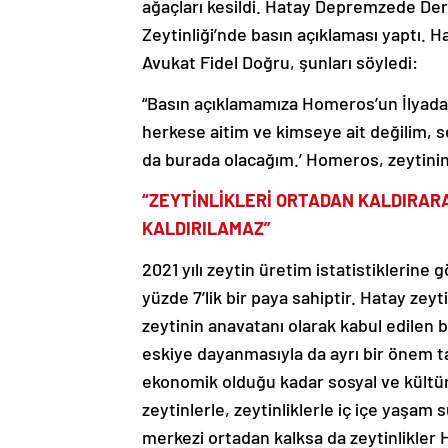
Zeytinliği’nde basın açıklaması yaptı
Avukat Fidel Doğru, şunları söyledi:
“Basın açıklamamıza Homeros’un İlyada 
herkese aitim ve kimseye ait değilim,
da burada olacağım.’ Homeros, zeytinin ç
“ZEYTİNLİKLERİ ORTADAN KALDIRARA
KALDIRILAMAZ”
2021 yılı zeytin üretim istatistiklerine
yüzde 7’lik bir paya sahiptir. Hatay zeyt
zeytinin anavatanı olarak kabul edilen b
eskiye dayanmasıyla da ayrı bir önem ta
ekonomik olduğu kadar sosyal ve kültüre
zeytinlerle, zeytinliklerle iç içe yaşa
merkezi ortadan kalksa da zeytinlikler