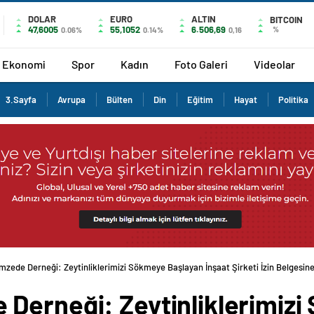
DOLAR
EURO
ALTIN
BITCOIN
47,6005
55,1052
6.506,69
%
0.06%
0.14%
0,16
Ekonomi
Spor
Kadın
Foto Galeri
Videolar
3.Sayfa
Avrupa
Bülten
Din
Eğitim
Hayat
Politika
zede Derneği: Zeytinliklerimizi Sökmeye Başlayan İnşaat Şirketi İzin Belgesin
Derneği: Zeytinliklerimiz