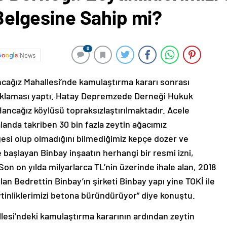
 Belgesine Sahip mi?
0
News
ağız Mahallesi’nde kamulaştırma kararı sonrası
açıklaması yaptı. Hatay Depremzede Derneği Hukuk
ancağız köylüsü topraksızlaştırılmaktadır. Acele
alanda takriben 30 bin fazla zeytin ağacımız
gesi olup olmadığını bilmediğimiz kepçe dozer ve
 başlayan Binbay inşaatın herhangi bir resmi izni,
? Son on yılda milyarlarca TL’nin üzerinde ihale alan, 2018
lan Bedrettin Binbay’ın şirketi Binbay yapı yine TOKİ ile
ytinliklerimizi betona büründürüyor” diye konuştu.
lesi’ndeki kamulaştırma kararının ardından zeytin
eği, yaşanan zeytin kıyımına ilişkin Hancağız