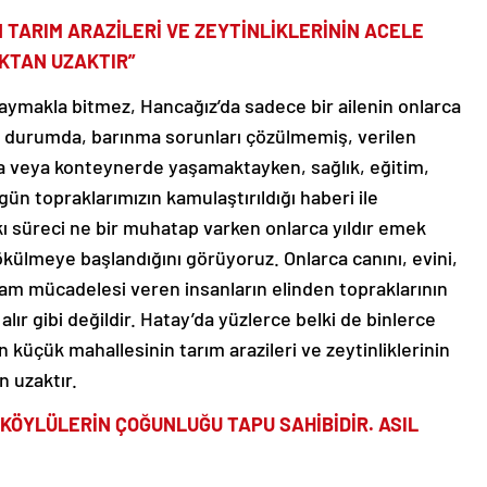
 TARIM ARAZİLERİ VE ZEYTİNLİKLERİNİN ACELE
KTAN UZAKTIR”
saymakla bitmez, Hancağız’da sadece bir ailenin onlarca
ş durumda, barınma sorunları çözülmemiş, verilen
da veya konteynerde yaşamaktayken, sağlık, eğitim,
gün topraklarımızın kamulaştırıldığı haberi ile
skı süreci ne bir muhatap varken onlarca yıldır emek
külmeye başlandığını görüyoruz. Onlarca canını, evini,
aşam mücadelesi veren insanların elinden topraklarının
alır gibi değildir. Hatay’da yüzlerce belki de binlerce
 küçük mahallesinin tarım arazileri ve zeytinliklerinin
n uzaktır.
 KÖYLÜLERİN ÇOĞUNLUĞU TAPU SAHİBİDİR. ASIL
dır. Acele kamulaştırıldığı söylenen 600 dekarlık alanda