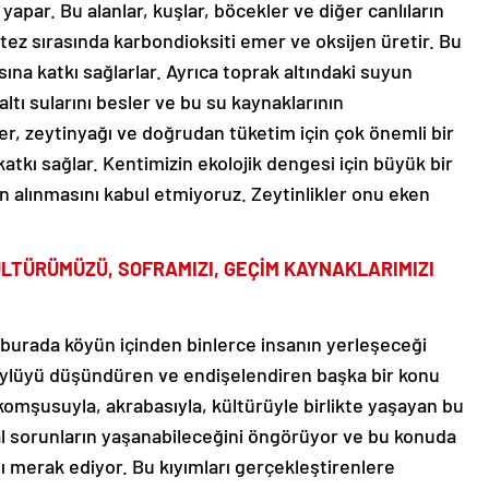
ntez sırasında karbondioksiti emer ve oksijen üretir. Bu
na katkı sağlarlar. Ayrıca toprak altındaki suyun
ltı sularını besler ve bu su kaynaklarının
nler, zeytinyağı ve doğrudan tüketim için çok önemli bir
atkı sağlar. Kentimizin ekolojik dengesi için büyük bir
n alınmasını kabul etmiyoruz. Zeytinlikler onu eken
KÜLTÜRÜMÜZÜ, SOFRAMIZI, GEÇİM KAYNAKLARIMIZI
burada köyün içinden binlerce insanın yerleşeceği
köylüyü düşündüren ve endişelendiren başka bir konu
 komşusuyla, akrabasıyla, kültürüyle birlikte yaşayan bu
sal sorunların yaşanabileceğini öngörüyor ve bu konuda
ını merak ediyor. Bu kıyımları gerçekleştirenlere
ımızı, kültürümüzü, soframızı, geçim kaynaklarımızı