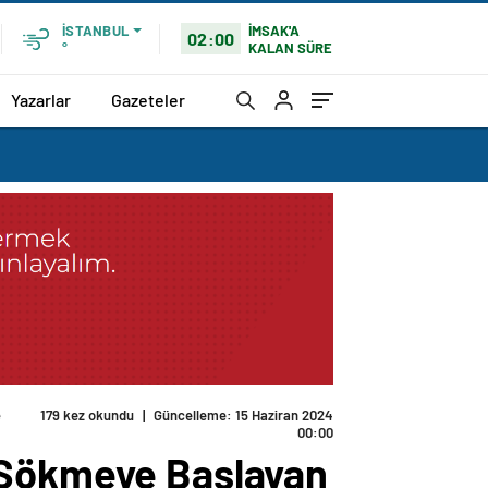
İMSAK'A
İSTANBUL
02:00
KALAN SÜRE
°
Yazarlar
Gazeteler
e Sahip mi?
i Sökmeye Başlayan