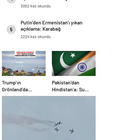
3052 kez okundu
Putin’den Ermenistan’ı yıkan
açıklama: Karabağ
5
Azerbaycan’ın ayrılmaz bir
2224 kez okundu
parçasıdır!
Trump’ın
Pakistan’dan
Grönland’da
Hindistan’a: Su
‘casusluk’ planı kriz
bizim kırmızı
yarattı: Danimarka
çizgimizdir
ABD elçisini çağırdı!