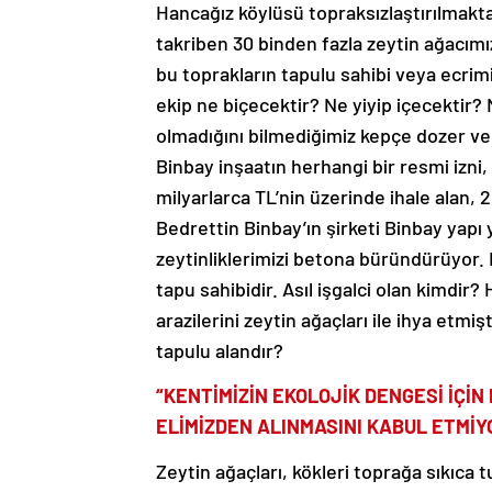
takriben 30 binden fazla zeytin ağacımız
bu toprakların tapulu sahibi veya ecri
ekip ne biçecektir? Ne yiyip içecektir?
olmadığını bilmediğimiz kepçe dozer ve
Binbay inşaatın herhangi bir resmi izni, 
milyarlarca TL’nin üzerinde ihale alan, 2
Bedrettin Binbay’ın şirketi Binbay yapı 
zeytinliklerimizi betona büründürüyor. 
tapu sahibidir. Asıl işgalci olan kimdir?
arazilerini zeytin ağaçları ile ihya etmi
tapulu alandır?
“KENTİMİZİN EKOLOJİK DENGESİ İÇİN
ELİMİZDEN ALINMASINI KABUL ETMİY
Zeytin ağaçları, kökleri toprağa sıkıca 
bitki ve hayvan türlerine de ev sahipliği