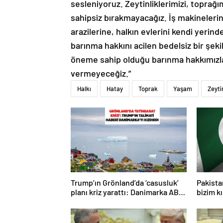
sahipsiz bırakmayacağız. İş makinelerini
arazilerine, halkın evlerini kendi yerind
barınma hakkını acilen bedelsiz bir şekil
öneme sahip olduğu barınma hakkımızla z
vermeyeceğiz.”
Halkı
Hatay
Toprak
Yaşam
Zeyti
Trump’ın Grönland’da ‘casusluk’
Pakista
planı kriz yarattı: Danimarka ABD
bizim kı
elçisini çağırdı!