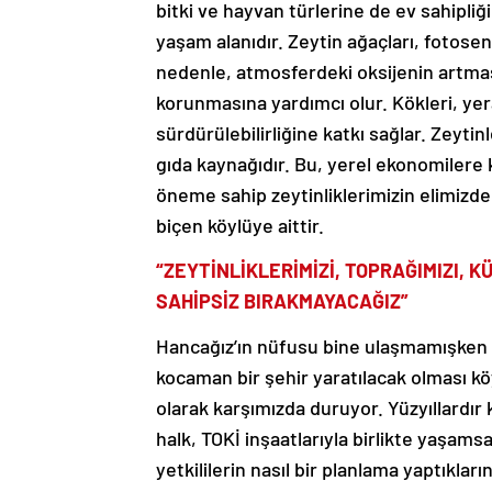
yaşam alanıdır. Zeytin ağaçları, fotose
nedenle, atmosferdeki oksijenin artması
korunmasına yardımcı olur. Kökleri, yera
sürdürülebilirliğine katkı sağlar. Zeyti
gıda kaynağıdır. Bu, yerel ekonomilere k
öneme sahip zeytinliklerimizin elimizde
biçen köylüye aittir.
“ZEYTİNLİKLERİMİZİ, TOPRAĞIMIZI, 
SAHİPSİZ BIRAKMAYACAĞIZ”
Hancağız’ın nüfusu bine ulaşmamışken 
kocaman bir şehir yaratılacak olması 
olarak karşımızda duruyor. Yüzyıllardır
halk, TOKİ inşaatlarıyla birlikte yaşam
yetkililerin nasıl bir planlama yaptıklar
sesleniyoruz. Zeytinliklerimizi, toprağ