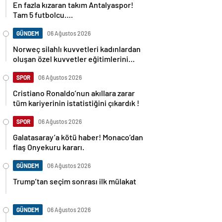
Tam 5 futbolcu….
GÜNDEM
06 Ağustos 2026
Norweç silahlı kuvvetleri kadınlardan
oluşan özel kuvvetler eğitimlerini
başlattı.
SPOR
06 Ağustos 2026
Cristiano Ronaldo’nun akıllara zarar
tüm kariyerinin istatistiğini çıkardık !
SPOR
06 Ağustos 2026
Galatasaray’a kötü haber! Monaco’dan
flaş Onyekuru kararı.
GÜNDEM
06 Ağustos 2026
Trump’tan seçim sonrası ilk mülakat
GÜNDEM
06 Ağustos 2026
Avusturya başbakanı Sebastian Kurz