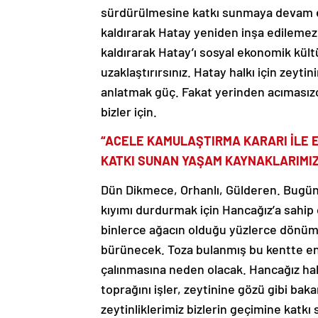
sürdürülmesine katkı sunmaya devam edi
kaldırarak Hatay yeniden inşa edilemez,
kaldırarak Hatay’ı sosyal ekonomik kültü
uzaklaştırırsınız. Hatay halkı için zeyti
anlatmak güç. Fakat yerinden acımasızc
bizler için.
“ACELE KAMULAŞTIRMA KARARI İLE E
KATKI SUNAN YAŞAM KAYNAKLARIMIZ
Dün Dikmece, Orhanlı, Gülderen. Bugün 
kıyımı durdurmak için Hancağız’a sahip
binlerce ağacın olduğu yüzlerce dönüm 
bürünecek. Toza bulanmış bu kentte en
çalınmasına neden olacak. Hancağız hal
toprağını işler, zeytinine gözü gibi bak
zeytinliklerimiz bizlerin geçimine katk