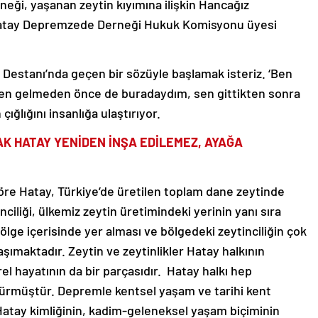
. Hatay Depremzede Derneği Hukuk Komisyonu üyesi
Destanı’nda geçen bir sözüyle başlamak isteriz. ‘Ben
 sen gelmeden önce de buradaydım, sen gittikten sonra
ığlığını insanlığa ulaştırıyor.
K HATAY YENİDEN İNŞA EDİLEMEZ, AYAĞA
 göre Hatay, Türkiye’de üretilen toplam dane zeytinde
inciliği, ülkemiz zeytin üretimindeki yerinin yanı sıra
ölge içerisinde yer alması ve bölgedeki zeytinciliğin çok
şımaktadır. Zeytin ve zeytinlikler Hatay halkının
l hayatının da bir parçasıdır. Hatay halkı hep
m sürmüştür. Depremle kentsel yaşam ve tarihi kent
 Hatay kimliğinin, kadim-geleneksel yaşam biçiminin