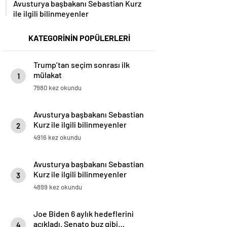
ile ilgili bilinmeyenler
KATEGORİNİN POPÜLERLERİ
Trump’tan seçim sonrası ilk
mülakat
1
7980 kez okundu
Avusturya başbakanı Sebastian
Kurz ile ilgili bilinmeyenler
2
4916 kez okundu
Avusturya başbakanı Sebastian
Kurz ile ilgili bilinmeyenler
3
4899 kez okundu
Joe Biden 6 aylık hedeflerini
açıkladı. Senato buz gibi…
4