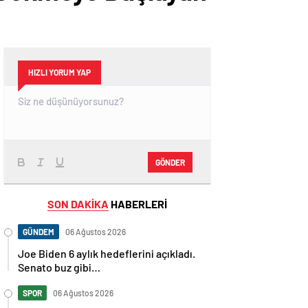
HIZLI YORUM YAP
GÖNDER
SON DAKİKA
HABERLERİ
GÜNDEM
06 Ağustos 2026
Joe Biden 6 aylık hedeflerini açıkladı.
Senato buz gibi…
SPOR
06 Ağustos 2026
En fazla kızaran takım Antalyaspor!