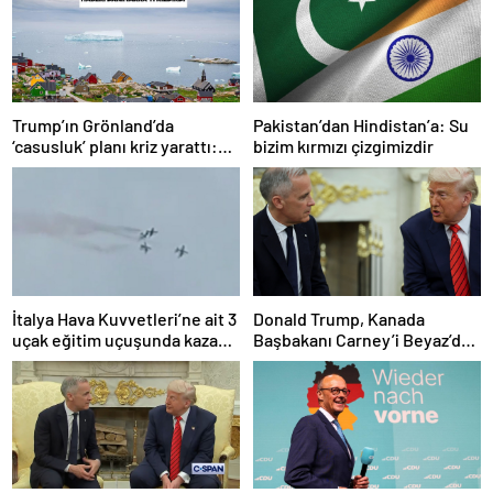
Trump’ın Grönland’da
Pakistan’dan Hindistan’a: Su
‘casusluk’ planı kriz yarattı:
bizim kırmızı çizgimizdir
Danimarka ABD elçisini
çağırdı!
İtalya Hava Kuvvetleri’ne ait 3
Donald Trump, Kanada
uçak eğitim uçuşunda kaza
Başbakanı Carney’i Beyaz’da
yaptı
ağırladı