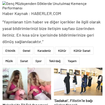
Haber Kaynak : HABERLER.COM
“Yayınlanan tüm haber ve diğer içerikler ile ilgili olarak
yasal bildirimlerinizi bize iletişim sayfası üzerinden
iletiniz. En kısa süre içerisinde bildirimlerinize geri
dönüş sağlanılacaktır.”
Etkinlik
Genel
Karadeniz
Kültür
Kültür Sanat
Müzik
Sanat
Spor
Tekirdağ
Yaşam
‘Sadakat’, Filistin’le bağı
Meksika’da TikTok fenomeni
güçlendirecek