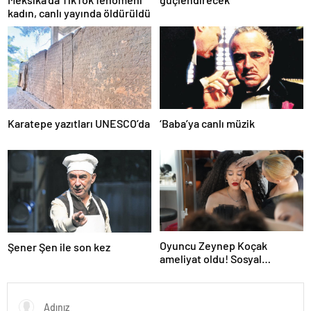
kadın, canlı yayında öldürüldü
Karatepe yazıtları UNESCO’da
‘Baba’ya canlı müzik
Oyuncu Zeynep Koçak
Şener Şen ile son kez
ameliyat oldu! Sosyal
medyadan son durumunu
paylaştı