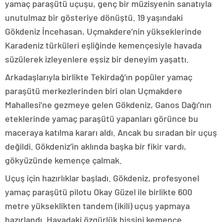
yamaç paraşütü uçuşu, genç bir müzisyenin sanatıyla
unutulmaz bir gösteriye dönüştü. 19 yaşındaki
Gökdeniz İncehasan, Uçmakdere’nin yükseklerinde
Karadeniz türküleri eşliğinde kemençesiyle havada
süzülerek izleyenlere eşsiz bir deneyim yaşattı.
Arkadaşlarıyla birlikte Tekirdağ’ın popüler yamaç
paraşütü merkezlerinden biri olan Uçmakdere
Mahallesi’ne gezmeye gelen Gökdeniz, Ganos Dağı’nın
eteklerinde yamaç paraşütü yapanları görünce bu
maceraya katılma kararı aldı. Ancak bu sıradan bir uçuş
değildi. Gökdeniz’in aklında başka bir fikir vardı,
gökyüzünde kemençe çalmak.
Uçuş için hazırlıklar başladı. Gökdeniz, profesyonel
yamaç paraşütü pilotu Okay Güzel ile birlikte 600
metre yükseklikten tandem (ikili) uçuş yapmaya
hazırlandı. Havadaki özgürlük hissini kemençe