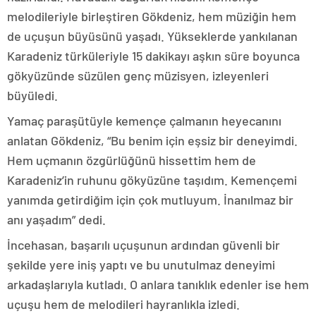
melodileriyle birleştiren Gökdeniz, hem müziğin hem
de uçuşun büyüsünü yaşadı. Yükseklerde yankılanan
Karadeniz türküleriyle 15 dakikayı aşkın süre boyunca
gökyüzünde süzülen genç müzisyen, izleyenleri
büyüledi.
Yamaç paraşütüyle kemençe çalmanın heyecanını
anlatan Gökdeniz, “Bu benim için eşsiz bir deneyimdi.
Hem uçmanın özgürlüğünü hissettim hem de
Karadeniz’in ruhunu gökyüzüne taşıdım. Kemençemi
yanımda getirdiğim için çok mutluyum. İnanılmaz bir
anı yaşadım” dedi.
İncehasan, başarılı uçuşunun ardından güvenli bir
şekilde yere iniş yaptı ve bu unutulmaz deneyimi
arkadaşlarıyla kutladı. O anlara tanıklık edenler ise hem
uçuşu hem de melodileri hayranlıkla izledi.