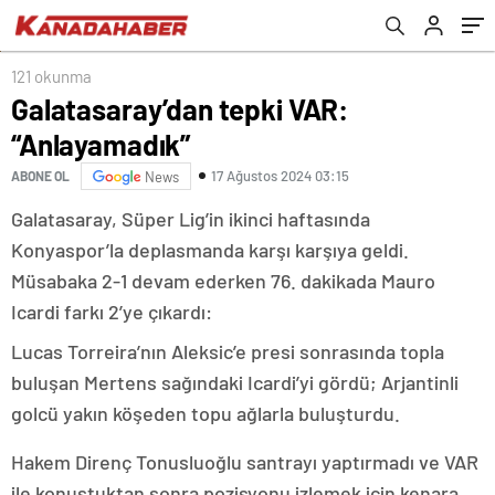
121 okunma
Galatasaray’dan tepki VAR:
“Anlayamadık”
17 Ağustos 2024 03:15
ABONE OL
News
Galatasaray, Süper Lig’in ikinci haftasında
Konyaspor’la deplasmanda karşı karşıya geldi.
Müsabaka 2-1 devam ederken 76. dakikada Mauro
Icardi farkı 2’ye çıkardı:
Lucas Torreira’nın Aleksic’e presi sonrasında topla
buluşan Mertens sağındaki Icardi’yi gördü; Arjantinli
golcü yakın köşeden topu ağlarla buluşturdu.
Hakem Direnç Tonusluoğlu santrayı yaptırmadı ve VAR
ile konuştuktan sonra pozisyonu izlemek için kenara