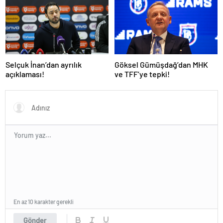
Selçuk İnan’dan ayrılık
Göksel Gümüşdağ’dan MHK
açıklaması!
ve TFF’ye tepki!
En az 10 karakter gerekli
Gönder