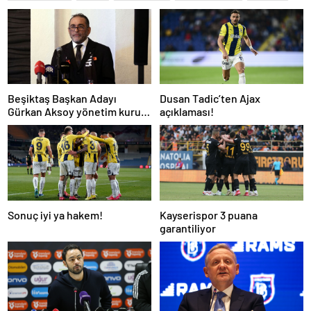
Beşiktaş Başkan Adayı
Dusan Tadic’ten Ajax
Gürkan Aksoy yönetim kurulu
açıklaması!
listesini tanıttı
Sonuç iyi ya hakem!
Kayserispor 3 puana
garantiliyor