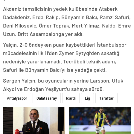
Akdeniz temsilcisinin yedek kulübesinde Ataberk
Dadakdeniz, Erdal Rakip, Bünyamin Balcı, Ramzi Safuri,
Deni Milosevic, Ömer Toprak, Mert Yılmaz, Naldo, Emre
Uzun, Britt Assambalonga yer aldı.
Yalçın, 2-0 öndeyken puan kaybettikleri İstanbulspor
mücadelesinin ilk 11’den Zymer Bytyqi’den sakatlığı
nedeniyle yararlanamadı. Tecrübeli teknik adam,
Safuri ile Bünyamin Balcı’yı ise yedeğe çekti.
Sergen Yalçın, bu oyuncuların yerine Larsson, Ufuk
Akyol ve Erdoğan Yeşilyurt’u sahaya sürdü.
Antalyaspor
Galatasaray
Icardi
Lig
Taraftar