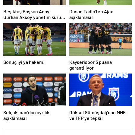
Beşiktaş Başkan Adayı
Dusan Tadic’ten Ajax
Gürkan Aksoy yönetim kurulu
açıklaması!
listesini tanıttı
Sonuç iyi ya hakem!
Kayserispor 3 puana
garantiliyor
Selçuk İnan’dan ayrılık
Göksel Gümüşdağ’dan MHK
açıklaması!
ve TFF’ye tepki!