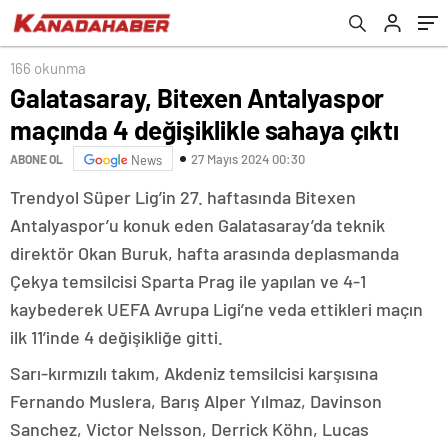
166 okunma
Galatasaray, Bitexen Antalyaspor
maçında 4 değişiklikle sahaya çıktı
27 Mayıs 2024 00:30
ABONE OL
News
Trendyol Süper Lig’in 27. haftasında Bitexen
Antalyaspor’u konuk eden Galatasaray’da teknik
direktör Okan Buruk, hafta arasında deplasmanda
Çekya temsilcisi Sparta Prag ile yapılan ve 4-1
kaybederek UEFA Avrupa Ligi’ne veda ettikleri maçın
ilk 11’inde 4 değişikliğe gitti.
Sarı-kırmızılı takım, Akdeniz temsilcisi karşısına
Fernando Muslera, Barış Alper Yılmaz, Davinson
Sanchez, Victor Nelsson, Derrick Köhn, Lucas