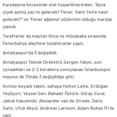
Karşılaşma öncesinde stat hoparlörlerinden, “Ayva
çiçek açmış yaz mı gelecek? Fener, Sami Yen’e nasıl
gelecek?” ve “Fener ağlama” sözlerinin olduğu marşlar
çalındı.
Taraftarlar da maçtan önce ve müsabaka sırasında
Fenerbahçe aleyhine tezahüratlar yaptı.
Antalyaspor’da 3 değişiklik
Antalyaspor Teknik Direktörü Sergen Yalçın, son
oynadıkları ve 2-2 berabere sonuçlanan İstanbulspor
maçının ilk 11’inde 3 değişikliğe gitti.
Kırmızı-beyazlı takım, sahaya Helton Leite, Erdoğan
Yeşilyurt, Veysel Sarı, Bahadır Öztürk, Güray Vural,
Jakub Kaluzinski, Alexander van de Streek, Dario
Saric, Ufuk Akyol, Andreas Larsson, Adam Buksa 11’i ile
çıktı.