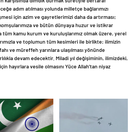
rün karşısında dimdik durmak suretiyle bertaraf
eleceğe adım atılması yolunda milletçe bağlarımızı
mesi için azim ve gayretlerimizi daha da artırması;
komşularımıza ve bütün dünyaya huzur ve istikrar
 tüm kamu kurum ve kuruluşlarımız olmak üzere, yerel
ımızla ve toplumun tüm kesimleri ile birlikte; ilimizin
efahı ve müreffeh yarınlara ulaşılması yönünde
lılıkla devam edecektir. Miladi yıl değişiminin, ilimizdeki,
çin hayırlara vesile olmasını Yüce Allah’tan niyaz