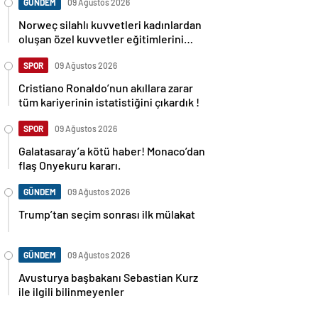
GÜNDEM
09 Ağustos 2026
Norweç silahlı kuvvetleri kadınlardan
oluşan özel kuvvetler eğitimlerini
başlattı.
SPOR
09 Ağustos 2026
Cristiano Ronaldo’nun akıllara zarar
tüm kariyerinin istatistiğini çıkardık !
SPOR
09 Ağustos 2026
Galatasaray’a kötü haber! Monaco’dan
flaş Onyekuru kararı.
GÜNDEM
09 Ağustos 2026
Trump’tan seçim sonrası ilk mülakat
GÜNDEM
09 Ağustos 2026
Avusturya başbakanı Sebastian Kurz
ile ilgili bilinmeyenler