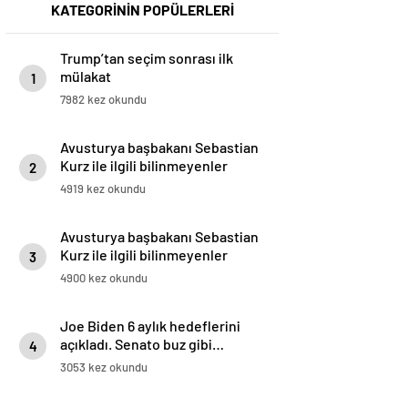
KATEGORİNİN POPÜLERLERİ
Trump’tan seçim sonrası ilk
mülakat
1
7982 kez okundu
Avusturya başbakanı Sebastian
Kurz ile ilgili bilinmeyenler
2
4919 kez okundu
Avusturya başbakanı Sebastian
Kurz ile ilgili bilinmeyenler
3
4900 kez okundu
Joe Biden 6 aylık hedeflerini
açıkladı. Senato buz gibi…
4
3053 kez okundu