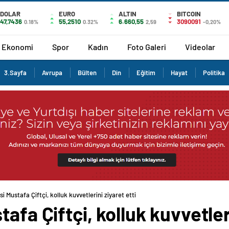
DOLAR
EURO
ALTIN
BITCOIN
47,7436
55,2510
6.660,55
3090091
0.18%
0.32%
2,59
-0,20%
Ekonomi
Spor
Kadın
Foto Galeri
Videolar
3.Sayfa
Avrupa
Bülten
Din
Eğitim
Hayat
Politika
i Mustafa Çiftçi, kolluk kuvvetlerini ziyaret etti
afa Çiftçi, kolluk kuvvetleri