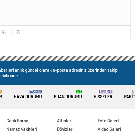
berleri anlık güncel olarak e-posta adresiniz üzerinden takip
ebilirsiniz.
K
TAHMİNİ
LİG
EKONOMİ
E
R
HAVA DURUMU
PUAN DURUMU
HISSELER
PARI
Canlı Borsa
Altınlar
Foto Galeri
Namaz Vakitleri
Dövizler
Video Galeri