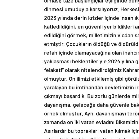
olması; taze başlangıçlar eşliğinde dü
dinmesi umuduyla karşılıyoruz. Herkesin
2023 yılında derin krizler içinde insanl
katledildiğini, en güvenli yer bildikleri
edildiğini görmek, milletimizin vicdan s
etmiştir. Çocukların öldüğü ve öldürüld
refah içinde olamayacağına olan inancım
yaklaşması beklentileriyle 2024 yılına g
felaketi” olarak nitelendirdiğimiz Ka
olmuştur. On ilimizi etkilemiş gibi gör
yaralayan bu imtihandan devletimizin ir
çıkmayı başardık. Bu zorlu günlerde mill
dayanışma, geleceğe daha güvenle bak
örnek olmuştur. Aynı dayanışmayı teröre
zamanda on iki vatan evladını ülkemizin
Asırlardır bu toprakları vatan kılmak iç