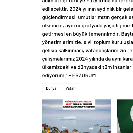
adım attığı Türkiye Yüzyılı’nda da terö
edilecektir. 2024 yılının aydınlık bir g
güçlendirmesi, umutlarımızın gerçekleş
ülkemize, aynı coğrafyada yaşadığımız 
getirmesi en büyük temennimdir. Başta
yönetimlerimizle, sivil toplum kuruluşlar
gelişip kalkınması, vatandaşlarımızın r
çalışmalarımız 2024 yılında da aynı karar
ülkemizdeki ve dünyadaki tüm insanlar i
ediyorum.” – ERZURUM
Dünya
Vatan