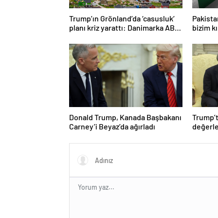
Trump’ın Grönland’da ‘casusluk’
Pakista
planı kriz yarattı: Danimarka ABD
bizim kı
elçisini çağırdı!
Donald Trump, Kanada Başbakanı
Trump’t
Carney’i Beyaz’da ağırladı
değerle
duyuru