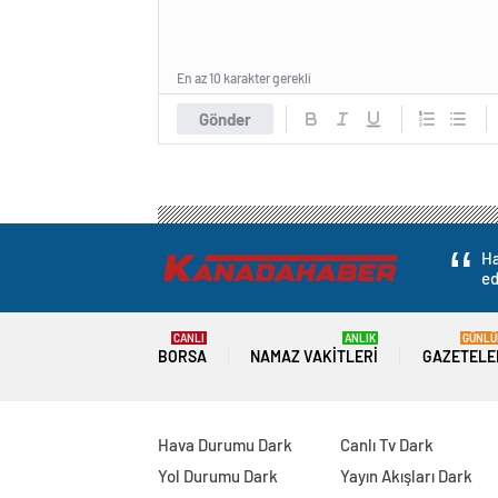
En az 10 karakter gerekli
Gönder
Ha
ed
CANLI
ANLIK
GÜNLÜ
BORSA
NAMAZ VAKITLERI
GAZETELE
Hava Durumu Dark
Canlı Tv Dark
Yol Durumu Dark
Yayın Akışları Dark