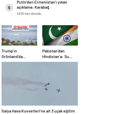
Putin’den Ermenistan’ı yıkan
açıklama: Karabağ
5
Azerbaycan’ın ayrılmaz bir
2225 kez okundu
parçasıdır!
Trump’ın
Pakistan’dan
Grönland’da
Hindistan’a: Su
‘casusluk’ planı kriz
bizim kırmızı
yarattı: Danimarka
çizgimizdir
ABD elçisini çağırdı!
İtalya Hava Kuvvetleri’ne ait 3 uçak eğitim