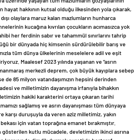
nya üzerinde yaşayan tüm mazlumların gözyaşlarının
 hayat hakkının kutsal olduğu ilkesinden yola çıkarak,
ık dışı olaylara maruz kalan mazlumların hunharca
 annelerinin kucağına kıvrılan çocukların acımasızca yok
ahibi her ferdinin sabır ve tahammül sınırlarını tahrip
üğü bir dünyada hiç kimsenin sürdürülebilir barış ve
ızla tüm dünya ülkelerinin meselelere adil ve eşit
iriyoruz. Maalesef 2023 yılında yaşanan ve “asrın
hramanmaraş merkezli deprem, çok büyük kayıplara sebep
ülse de 85 milyon vatandaşımızın hepsini derinden
adesi ve milletimizin dayanışma irfanıyla bihakkın
etimizin hakiki karakterini ortaya çıkaran tarihi
mamızı sağlamış ve asrın dayanışması tüm dünyaya
 karşı duruşuyla da veren aziz milletimiz, yakın
 bekası için vatan toprağına emanet bırakmıştır.
in gösterilen kutlu mücadele, devletimizin ikinci asrına