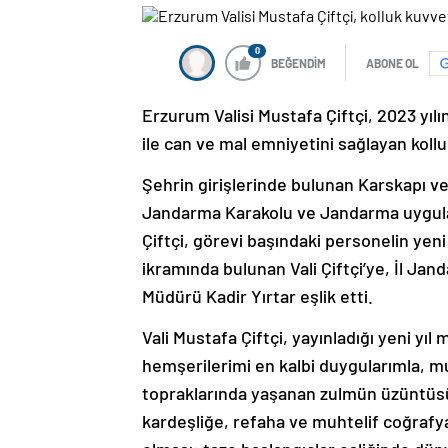
0
BEĞENDİM
ABONE OL
Erzurum Valisi Mustafa Çiftçi, 2023 yıl
ile can ve mal emniyetini sağlayan kollu
Şehrin girişlerinde bulunan Karskapı v
Jandarma Karakolu ve Jandarma uygulam
Çiftçi, görevi başındaki personelin yeni
ikramında bulunan Vali Çiftçi’ye, İl J
Müdürü Kadir Yırtar eşlik etti.
Vali Mustafa Çiftçi, yayınladığı yeni yı
hemşerilerimi en kalbi duygularımla, mu
topraklarında yaşanan zulmün üzüntüsüy
kardeşliğe, refaha ve muhtelif coğrafy