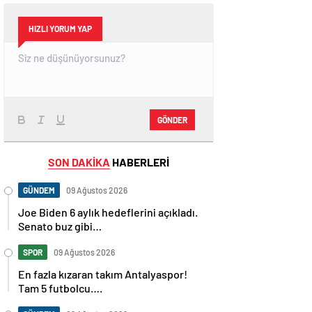
HIZLI YORUM YAP
GÖNDER
SON DAKİKA
HABERLERİ
GÜNDEM
09 Ağustos 2026
Joe Biden 6 aylık hedeflerini açıkladı.
Senato buz gibi…
SPOR
09 Ağustos 2026
En fazla kızaran takım Antalyaspor!
Tam 5 futbolcu….