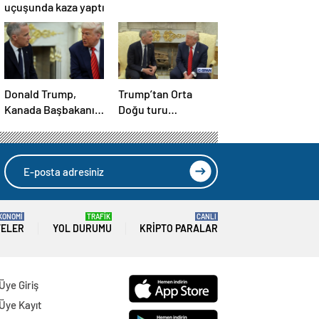
uçuşunda kaza yaptı
Donald Trump,
Trump’tan Orta
Kanada Başbakanı
Doğu turu
Carney’i Beyaz’da
değerlendirmesi:
ağırladı
Büyük bir duyuru
yapacağız
KONOMİ
TRAFİK
CANLI
TELER
YOL DURUMU
KRIPTO PARALAR
Üye Giriş
Üye Kayıt