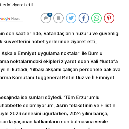
0
News
ının son saatlerinde, vatandaşların huzuru ve güvenliği
k kuvvetlerini nöbet yerlerinde ziyaret etti.
e Aşkale Emniyet uygulama noktaları ile Dumlu
a noktalarındaki ekipleri ziyaret eden Vali Mustafa
 yılını kutladı. Yılbaşı akşamı çalışan personele baklava
andarma Komutanı Tuğgeneral Metin Düz ve İl Emniyet
l mesajında ise şunları söyledi, “Tüm Erzurumlu
habbetle selamlıyorum. Asrın felaketinin ve Filistin
le 2023 senesini uğurlarken, 2024 yılını barışa,
alarda yaşanan katliamların son bulmasına vesile