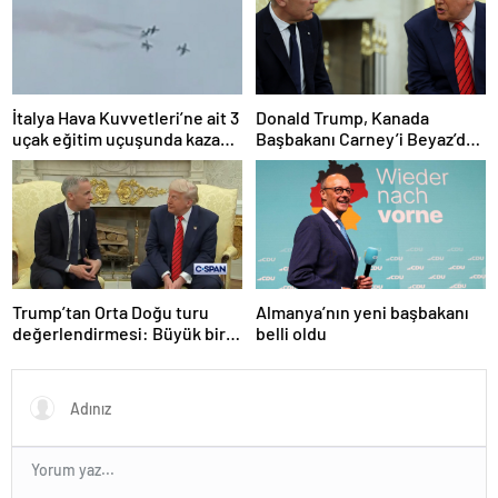
İtalya Hava Kuvvetleri’ne ait 3
Donald Trump, Kanada
uçak eğitim uçuşunda kaza
Başbakanı Carney’i Beyaz’da
yaptı
ağırladı
Trump’tan Orta Doğu turu
Almanya’nın yeni başbakanı
değerlendirmesi: Büyük bir
belli oldu
duyuru yapacağız