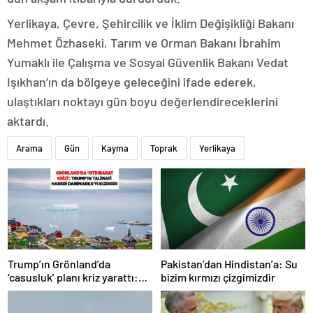
Yerlikaya, Çevre, Şehircilik ve İklim Değişikliği Bakanı
Mehmet Özhaseki, Tarım ve Orman Bakanı İbrahim
Yumaklı ile Çalışma ve Sosyal Güvenlik Bakanı Vedat
Işıkhan’ın da bölgeye geleceğini ifade ederek,
ulaştıkları noktayı gün boyu değerlendireceklerini
aktardı.
Arama
Gün
Kayma
Toprak
Yerlikaya
Trump’ın Grönland’da
Pakistan’dan Hindistan’a: Su
‘casusluk’ planı kriz yarattı:
bizim kırmızı çizgimizdir
Danimarka ABD elçisini
çağırdı!