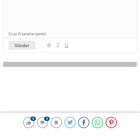
En az 10 karakter gerekli
Gönder
0
0
0
0