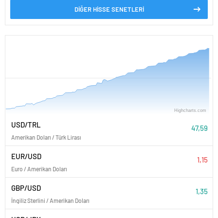
DİĞER HİSSE SENETLERİ
PARİTELER
Highcharts.com
Nisan '26
Mayıs '26
Haziran '26
Temmuz '26
Ağustos '26
USD/TRL
47,59
Amerikan Doları / Türk Lirası
EUR/USD
1,15
Euro / Amerikan Doları
GBP/USD
1,35
İngiliz Sterlini / Amerikan Doları