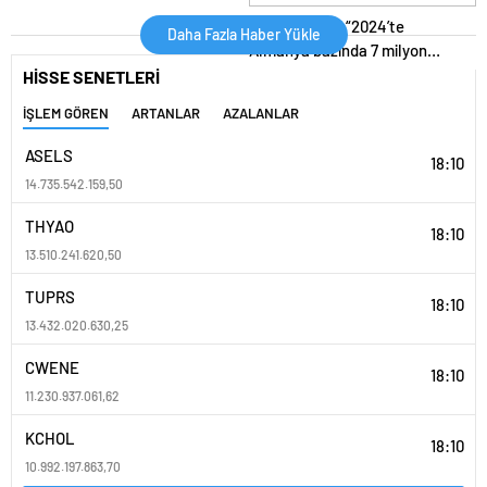
Konferansı Düzenledi
Bakan Ersoy: “2024’te
Daha Fazla Haber Yükle
Almanya bazında 7 milyon
(turist) sayısını geçmeyi
HİSSE SENETLERİ
umuyoruz”
İŞLEM GÖREN
ARTANLAR
AZALANLAR
ASELS
18:10
14.735.542.159,50
THYAO
18:10
13.510.241.620,50
TUPRS
18:10
13.432.020.630,25
CWENE
18:10
11.230.937.061,62
KCHOL
18:10
10.992.197.863,70