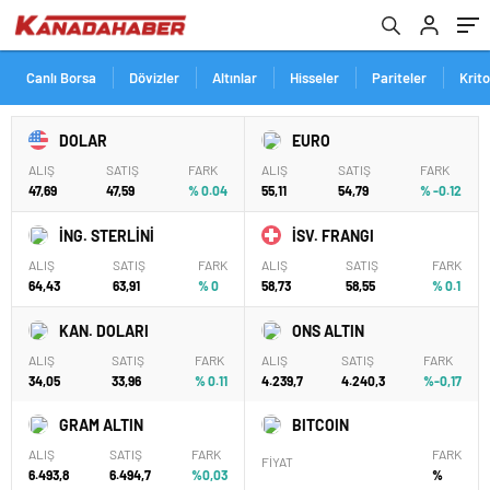
Canlı Borsa
Dövizler
Altınlar
Hisseler
Pariteler
Krit
DOLAR
EURO
ALIŞ
SATIŞ
FARK
ALIŞ
SATIŞ
FARK
47,69
47,59
% 0.04
55,11
54,79
% -0.12
İNG. STERLİNİ
İSV. FRANGI
ALIŞ
SATIŞ
FARK
ALIŞ
SATIŞ
FARK
64,43
63,91
% 0
58,73
58,55
% 0.1
KAN. DOLARI
ONS ALTIN
ALIŞ
SATIŞ
FARK
ALIŞ
SATIŞ
FARK
34,05
33,96
% 0.11
4.239,7
4.240,3
%-0,17
GRAM ALTIN
BITCOIN
ALIŞ
SATIŞ
FARK
FARK
FİYAT
6.493,8
6.494,7
%0,03
%