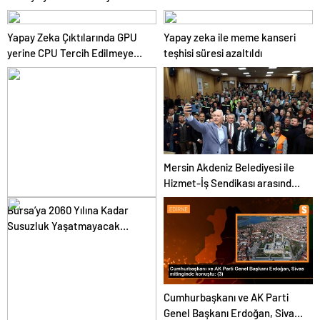
merkezi haline getireceğiz
kökünü kazıyıncaya
mücadelemiz devam edecek
Yapay Zeka Çıktılarında GPU
Yapay zeka ile meme kanseri
yerine CPU Tercih Edilmeye
teşhisi süresi azaltıldı
Başlandı
Mersin Akdeniz Belediyesi ile
Hizmet-İş Sendikası arasında
toplu iş sözleşmesi imzalandı
Bursa’ya 2060 Yılına Kadar
Susuzluk Yaşatmayacak
Proje Başlatıldı
Cumhurbaşkanı ve AK Parti
Genel Başkanı Erdoğan, Sivas