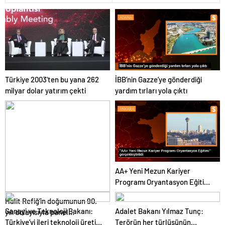
Türkiye 2003’ten bu yana 262
İBB’nin Gazze’ye gönderdiği
milyar dolar yatırım çekti
yardım tırları yola çıktı
AA+ Yeni Mezun Kariyer
Programı Oryantasyon Eğitimi
Gerçekleştirildi
Halit Refiğ’in doğumunun 90.
Sanayi ve Teknoloji Bakanı:
Adalet Bakanı Yılmaz Tunç:
yılı dolayısıyla panel
Türkiye’yi ileri teknoloji üretim
Terörün her türlüsünün
düzenlendi