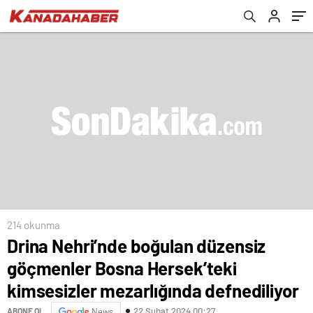
mezarlığında defnediliyor
214 okunma
Drina Nehri’nde boğulan düzensiz
göçmenler Bosna Hersek’teki
kimsesizler mezarlığında defnediliyor
22 Şubat 2024 00:27
ABONE OL
News