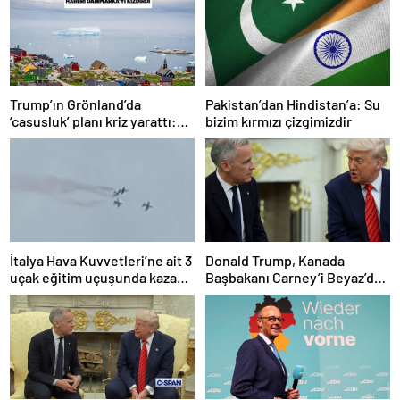
Trump’ın Grönland’da
Pakistan’dan Hindistan’a: Su
‘casusluk’ planı kriz yarattı:
bizim kırmızı çizgimizdir
Danimarka ABD elçisini
çağırdı!
İtalya Hava Kuvvetleri’ne ait 3
Donald Trump, Kanada
uçak eğitim uçuşunda kaza
Başbakanı Carney’i Beyaz’da
yaptı
ağırladı