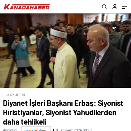
tehlikeli
163 okunma
Diyanet İşleri Başkanı Erbaş: Siyonist
Hıristiyanlar, Siyonist Yahudilerden
daha tehlikeli
9 Temmuz 2024 00:09
ABONE OL
News