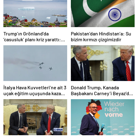
Trump’ın Grönland’da
Pakistan’dan Hindistan’a: Su
‘casusluk’ planı kriz yarattı:
bizim kırmızı çizgimizdir
Danimarka ABD elçisini
çağırdı!
İtalya Hava Kuvvetleri’ne ait 3
Donald Trump, Kanada
uçak eğitim uçuşunda kaza
Başbakanı Carney’i Beyaz’da
yaptı
ağırladı