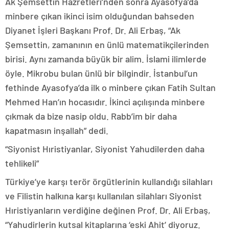
Ak Şemsettin Hazretleri’nden sonra Ayasofya’da
minbere çıkan ikinci isim olduğundan bahseden
Diyanet İşleri Başkanı Prof. Dr. Ali Erbaş, “Ak
Şemsettin, zamanının en ünlü matematikçilerinden
birisi. Aynı zamanda büyük bir alim. İslami ilimlerde
öyle. Mikrobu bulan ünlü bir bilgindir. İstanbul’un
fethinde Ayasofya’da ilk o minbere çıkan Fatih Sultan
Mehmed Han’ın hocasıdır. İkinci açılışında minbere
çıkmak da bize nasip oldu. Rabb’im bir daha
kapatmasın inşallah” dedi.
“Siyonist Hıristiyanlar, Siyonist Yahudilerden daha
tehlikeli”
Türkiye’ye karşı terör örgütlerinin kullandığı silahları
ve Filistin halkına karşı kullanılan silahları Siyonist
Hıristiyanların verdiğine değinen Prof. Dr. Ali Erbaş,
“Yahudirlerin kutsal kitaplarına ‘eski Ahit’ diyoruz.