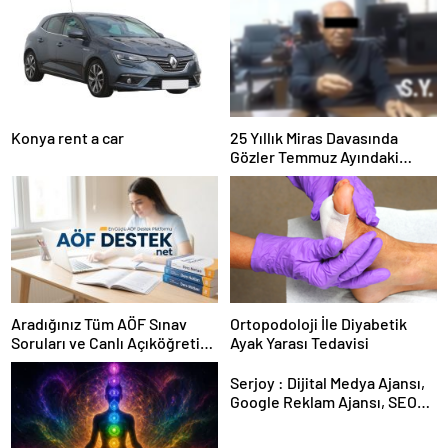
Konya rent a car
25 Yıllık Miras Davasında
Gözler Temmuz Ayındaki
Karar Duruşmasına Çevrildi
Aradığınız Tüm AÖF Sınav
Ortopodoloji İle Diyabetik
Soruları ve Canlı Açıköğretim
Ayak Yarası Tedavisi
Forumu Burada
Serjoy : Dijital Medya Ajansı,
Google Reklam Ajansı, SEO
Ajansı ve Web Tasarım Ajansı