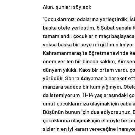
Akın, şunları söyledi:
“Çocuklarımızı odalarına yerleştirdik. İ
başka otele yerleştim. 5 Şubat sabahı 
tamamlandı, çocukların maçı başlayaca
yoksa başka bir şeye mi gittim bilmiy
Kahramanmaraş’ta öğretmenevinde kald
önem verilen bir binada kaldım. Kimsen
dünyam yıkıldı. Kaos bir ortam vardı, ç
yürüdük. Sonra Adıyaman’a hareket et
manzara sadece bir kum yığınıydı. Otel
da istemiyorum. 11-14 yaş arasındaki ço
umut çocuklarımıza ulaşmak için çabala
Düşünün bunun için dua ediyorsunuz. B
çocuklarına ulaşmak için elleriyle beton
sizlerin en iyi kararı vereceğine inan