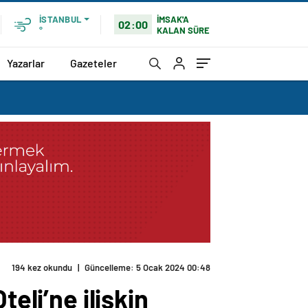
İMSAK'A
İSTANBUL
02:00
KALAN SÜRE
°
Yazarlar
Gazeteler
194 kez okundu
|
Güncelleme: 5 Ocak 2024 00:48
eli’ne ilişkin