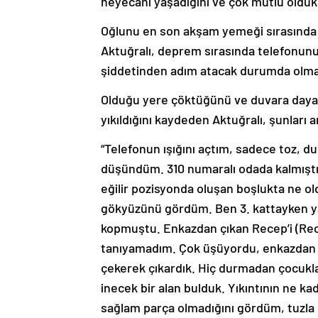
heyecanı yaşadığını ve çok mutlu oldukla
Oğlunu en son akşam yemeği sırasında 
Aktuğralı, deprem sırasında telefonunu 
şiddetinden adım atacak durumda olmad
Olduğu yere çöktüğünü ve duvara dayan
yıkıldığını kaydeden Aktuğralı, şunları a
“Telefonun ışığını açtım, sadece toz, 
düşündüm. 310 numaralı odada kalmışt
eğilir pozisyonda oluşan boşlukta ne o
gökyüzünü gördüm. Ben 3. kattayken y
kopmuştu. Enkazdan çıkan Recep’i (Rece
tanıyamadım. Çok üşüyordu, enkazdan bir
çekerek çıkardık. Hiç durmadan çocukla
inecek bir alan bulduk. Yıkıntının ne k
sağlam parça olmadığını gördüm, tuzla