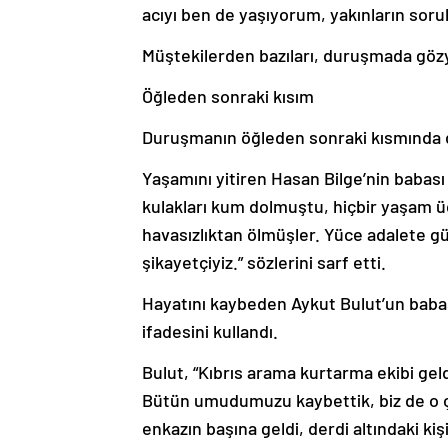
acıyı ben de yaşıyorum, yakınların sor
Müştekilerden bazıları, duruşmada gözy
Öğleden sonraki kısım
Duruşmanın öğleden sonraki kısmında da
Yaşamını yitiren Hasan Bilge’nin babası
kulakları kum dolmuştu, hiçbir yaşam ü
havasızlıktan ölmüşler. Yüce adalete güv
şikayetçiyiz.” sözlerini sarf etti.
Hayatını kaybeden Aykut Bulut’un babası
ifadesini kullandı.
Bulut, “Kıbrıs arama kurtarma ekibi gel
Bütün umudumuzu kaybettik, biz de o ç
enkazın başına geldi, derdi altındaki kiş