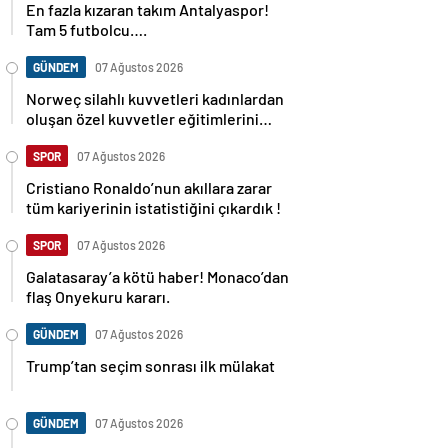
En fazla kızaran takım Antalyaspor!
Tam 5 futbolcu….
GÜNDEM
07 Ağustos 2026
Norweç silahlı kuvvetleri kadınlardan
oluşan özel kuvvetler eğitimlerini
başlattı.
SPOR
07 Ağustos 2026
Cristiano Ronaldo’nun akıllara zarar
tüm kariyerinin istatistiğini çıkardık !
SPOR
07 Ağustos 2026
Galatasaray’a kötü haber! Monaco’dan
flaş Onyekuru kararı.
GÜNDEM
07 Ağustos 2026
Trump’tan seçim sonrası ilk mülakat
GÜNDEM
07 Ağustos 2026