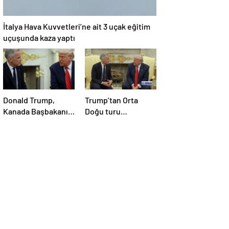
İtalya Hava Kuvvetleri’ne ait 3 uçak eğitim
uçuşunda kaza yaptı
Donald Trump,
Trump’tan Orta
Kanada Başbakanı
Doğu turu
Carney’i Beyaz’da
değerlendirmesi:
ağırladı
Büyük bir duyuru
yapacağız