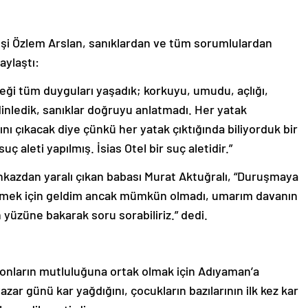
deşi Özlem Arslan, sanıklardan ve tüm sorumlulardan
aylaştı:
eği tüm duyguları yaşadık; korkuyu, umudu, açlığı,
inledik, sanıklar doğruyu anlatmadı. Her yatak
nı çıkacak diye çünkü her yatak çıktığında biliyorduk bir
ç aleti yapılmış. İsias Otel bir suç aletidir.”
nkazdan yaralı çıkan babası Murat Aktuğralı, “Duruşmaya
ylemek için geldim ancak mümkün olmadı, umarım davanın
 yüzüne bakarak soru sorabiliriz.” dedi.
 onların mutluluğuna ortak olmak için Adıyaman’a
azar günü kar yağdığını, çocukların bazılarının ilk kez kar