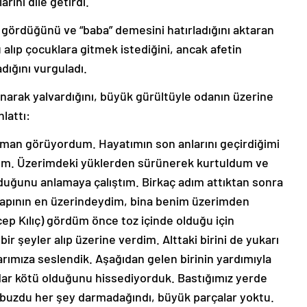
rını dile getirdi.
gördüğünü ve “baba” demesini hatırladığını aktaran
alıp çocuklara gitmek istediğini, ancak afetin
ığını vurguladı.
arak yalvardığını, büyük gürültüyle odanın üzerine
nlattı:
duman görüyordum. Hayatımın son anlarını geçirdiğimi
ım. Üzerimdeki yüklerden sürünerek kurtuldum ve
lduğunu anlamaya çalıştım. Birkaç adım attıktan sonra
apının en üzerindeydim, bina benim üzerimden
p Kılıç) gördüm önce toz içinde olduğu için
 şeyler alıp üzerine verdim. Alttaki birini de yukarı
rımıza seslendik. Aşağıdan gelen birinin yardımıyla
adar kötü olduğunu hissediyorduk. Bastığımız yerde
 buzdu her şey darmadağındı, büyük parçalar yoktu.