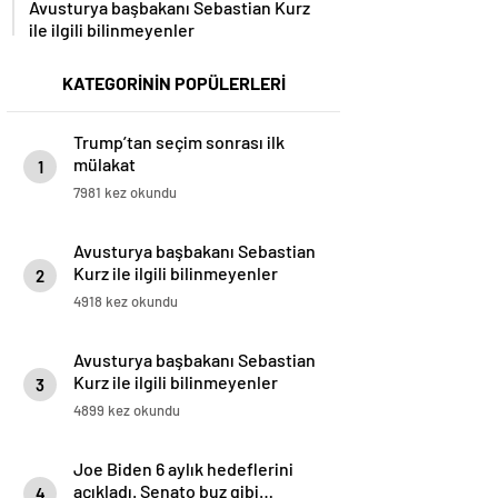
Avusturya başbakanı Sebastian Kurz
ile ilgili bilinmeyenler
KATEGORİNİN POPÜLERLERİ
Trump’tan seçim sonrası ilk
mülakat
1
7981 kez okundu
Avusturya başbakanı Sebastian
Kurz ile ilgili bilinmeyenler
2
4918 kez okundu
Avusturya başbakanı Sebastian
Kurz ile ilgili bilinmeyenler
3
4899 kez okundu
Joe Biden 6 aylık hedeflerini
açıkladı. Senato buz gibi…
4