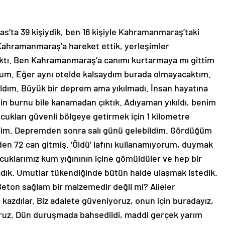
sias’ta 39 kişiydik, ben 16 kişiyle Kahramanmaraş’taki
Kahramanmaraş’a hareket ettik, yerleşimler
ktı. Ben Kahramanmaraş’a canımı kurtarmaya mı gittim
orum. Eğer aynı otelde kalsaydım burada olmayacaktım.
ım. Büyük bir deprem ama yıkılmadı. İnsan hayatına
in burnu bile kanamadan çıktık. Adıyaman yıkıldı, benim
ocukları güvenli bölgeye getirmek için 1 kilometre
tim. Depremden sonra salı günü gelebildim. Gördüğüm
den 72 can gitmiş. ‘Öldü’ lafını kullanamıyorum, duymak
cuklarımız kum yığınının içine gömüldüler ve hep bir
dık. Umutlar tükendiğinde bütün halde ulaşmak istedik.
eton sağlam bir malzemedir değil mi? Aileler
 kazdılar. Biz adalete güveniyoruz, onun için buradayız,
ıyoruz. Dün duruşmada bahsedildi, maddi gerçek yarım