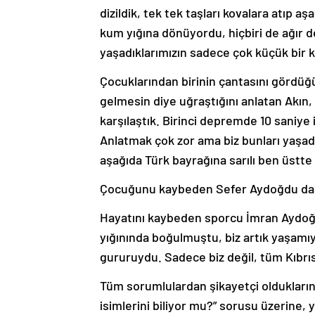
dizildik, tek tek taşları kovalara atıp aş
kum yığına dönüyordu, hiçbiri de ağır d
yaşadıklarımızın sadece çok küçük bir kı
Çocuklarından birinin çantasını gördüğ
gelmesin diye uğraştığını anlatan Akın,
karşılaştık. Birinci depremde 10 saniy
Anlatmak çok zor ama biz bunları yaşad
aşağıda Türk bayrağına sarılı ben üstte
Çocuğunu kaybeden Sefer Aydoğdu da san
Hayatını kaybeden sporcu İmran Aydoğ
yığınında boğulmuştu, biz artık yaşamıyo
gururuydu. Sadece biz değil, tüm Kıbrıs 
Tüm sorumlulardan şikayetçi olduklarını
isimlerini biliyor mu?” sorusu üzerine, 