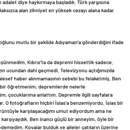
n adalet diye haykırmaya başladık. Türk yargısına
laksızca alan zihniyet en yüksek cezayı alana kadar
 oğlunu mutlu bir şekilde Adıyaman’a gönderdiğini ifade
düşünmedim. Kıbrıs’ta da depremi hissettik sadece.
mızın ucundan dahi geçmedi. Televizyonu açtığımızda
lesef haber alınmamasının sebebi bu felaketmiş. Ben
ş bir öğretmenim, depremlerde nelerle
m, çocuklarıma anlattım. Depremle ilgili sayfalara
. O fotoğrafların hiçbiri İsias’a benzemiyordu. İsias bir
görüntüyle karşılaşacağımı umut ediyordum ama ne
karşıyaydık. Ben inancı güçlü bir anneyim, öyle bir
demedim. Kovalar bulduk ve aileler çatıların üzerine