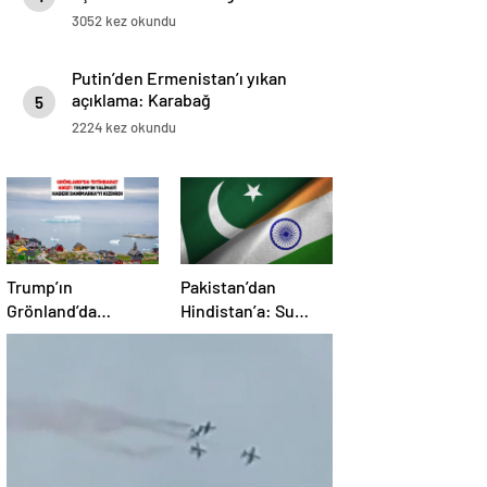
3052 kez okundu
Putin’den Ermenistan’ı yıkan
açıklama: Karabağ
5
Azerbaycan’ın ayrılmaz bir
2224 kez okundu
parçasıdır!
Trump’ın
Pakistan’dan
Grönland’da
Hindistan’a: Su
‘casusluk’ planı kriz
bizim kırmızı
yarattı: Danimarka
çizgimizdir
ABD elçisini çağırdı!