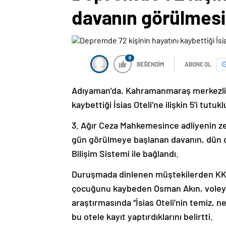
davanın görülmes
0
BEĞENDİM
ABONE OL
Adıyaman’da, Kahramanmaraş merkezli 6 
kaybettiği İsias Oteli’ne ilişkin 5’i tutu
3. Ağır Ceza Mahkemesince adliyenin z
gün görülmeye başlanan davanın, dün 
Bilişim Sistemi ile bağlandı.
Duruşmada dinlenen müştekilerden KK
çocuğunu kaybeden Osman Akın, voleybol
araştırmasında “İsias Oteli’nin temiz, n
bu otele kayıt yaptırdıklarını belirtti.