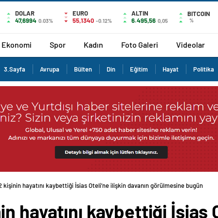
DOLAR
EURO
ALTIN
BITCOIN
47,6994
55,1340
6.495,56
%
0.03%
-0.12%
0,05
Ekonomi
Spor
Kadın
Foto Galeri
Videolar
3.Sayfa
Avrupa
Bülten
Din
Eğitim
Hayat
Politika
kişinin hayatını kaybettiği İsias Oteli’ne ilişkin davanın görülmesine bugün
 hayatını kaybettiği İsias Ot