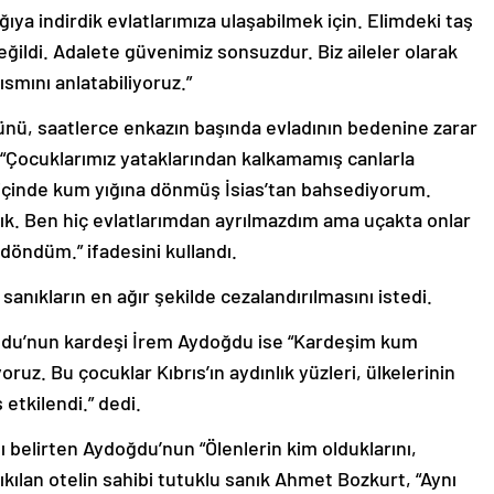
ağıya indirdik evlatlarımıza ulaşabilmek için. Elimdeki taş
eğildi. Adalete güvenimiz sonsuzdur. Biz aileler olarak
smını anlatabiliyoruz.”
ünü, saatlerce enkazın başında evladının bedenine zarar
 “Çocuklarımız yataklarından kalkamamış canlarla
e içinde kum yığına dönmüş İsias’tan bahsediyorum.
ık. Ben hiç evlatlarımdan ayrılmazdım ama uçakta onlar
 döndüm.” ifadesini kullandı.
ıkların en ağır şekilde cezalandırılmasını istedi.
du’nun kardeşi İrem Aydoğdu ise “Kardeşim kum
ruz. Bu çocuklar Kıbrıs’ın aydınlık yüzleri, ülkelerinin
etkilendi.” dedi.
 belirten Aydoğdu’nun “Ölenlerin kim olduklarını,
yıkılan otelin sahibi tutuklu sanık Ahmet Bozkurt, “Aynı