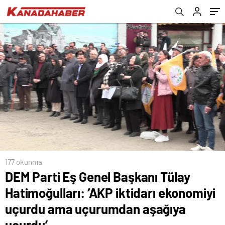
uçurdu ama uçurumdan aşağıya uçurdu’
177 okunma
DEM Parti Eş Genel Başkanı Tülay
Hatimoğulları: ‘AKP iktidarı ekonomiyi
uçurdu ama uçurumdan aşağıya
uçurdu’