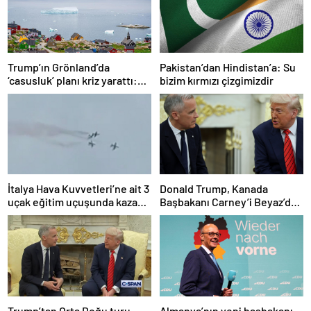
Trump’ın Grönland’da
Pakistan’dan Hindistan’a: Su
‘casusluk’ planı kriz yarattı:
bizim kırmızı çizgimizdir
Danimarka ABD elçisini
çağırdı!
İtalya Hava Kuvvetleri’ne ait 3
Donald Trump, Kanada
uçak eğitim uçuşunda kaza
Başbakanı Carney’i Beyaz’da
yaptı
ağırladı
Trump’tan Orta Doğu turu
Almanya’nın yeni başbakanı