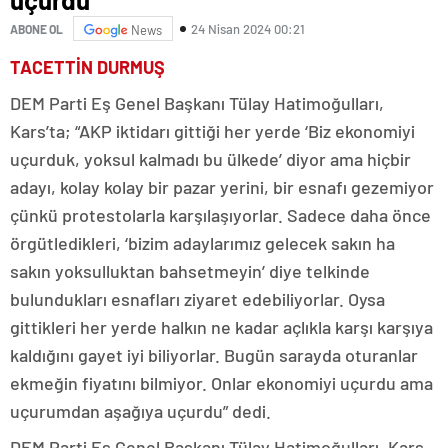
24 Nisan 2024 00:21
ABONE OL
News
TACETTİN DURMUŞ
DEM Parti Eş Genel Başkanı Tülay Hatimoğulları,
Kars’ta; “AKP iktidarı gittiği her yerde ‘Biz ekonomiyi
uçurduk, yoksul kalmadı bu ülkede’ diyor ama hiçbir
adayı, kolay kolay bir pazar yerini, bir esnafı gezemiyor
çünkü protestolarla karşılaşıyorlar. Sadece daha önce
örgütledikleri, ‘bizim adaylarımız gelecek sakın ha
sakın yoksulluktan bahsetmeyin’ diye telkinde
bulundukları esnafları ziyaret edebiliyorlar. Oysa
gittikleri her yerde halkın ne kadar açlıkla karşı karşıya
kaldığını gayet iyi biliyorlar. Bugün sarayda oturanlar
ekmeğin fiyatını bilmiyor. Onlar ekonomiyi uçurdu ama
uçurumdan aşağıya uçurdu” dedi.
DEM Parti Eş Genel Başkanı Tülay Hatimoğulları, Kars