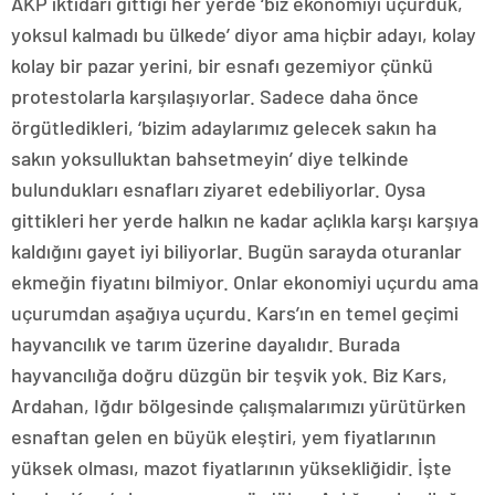
AKP iktidarı gittiği her yerde ‘biz ekonomiyi uçurduk,
yoksul kalmadı bu ülkede’ diyor ama hiçbir adayı, kolay
kolay bir pazar yerini, bir esnafı gezemiyor çünkü
protestolarla karşılaşıyorlar. Sadece daha önce
örgütledikleri, ‘bizim adaylarımız gelecek sakın ha
sakın yoksulluktan bahsetmeyin’ diye telkinde
bulundukları esnafları ziyaret edebiliyorlar. Oysa
gittikleri her yerde halkın ne kadar açlıkla karşı karşıya
kaldığını gayet iyi biliyorlar. Bugün sarayda oturanlar
ekmeğin fiyatını bilmiyor. Onlar ekonomiyi uçurdu ama
uçurumdan aşağıya uçurdu. Kars’ın en temel geçimi
hayvancılık ve tarım üzerine dayalıdır. Burada
hayvancılığa doğru düzgün bir teşvik yok. Biz Kars,
Ardahan, Iğdır bölgesinde çalışmalarımızı yürütürken
esnaftan gelen en büyük eleştiri, yem fiyatlarının
yüksek olması, mazot fiyatlarının yüksekliğidir. İşte