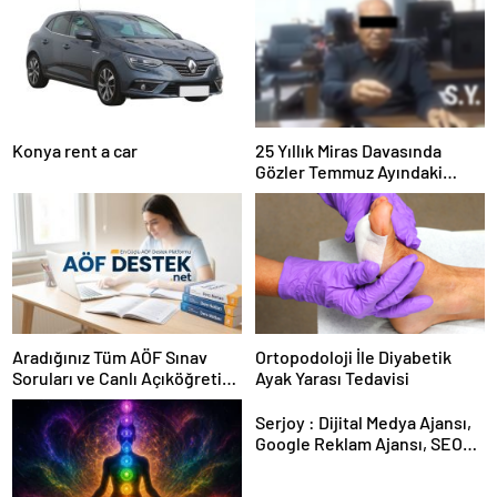
Konya rent a car
25 Yıllık Miras Davasında
Gözler Temmuz Ayındaki
Karar Duruşmasına Çevrildi
Aradığınız Tüm AÖF Sınav
Ortopodoloji İle Diyabetik
Soruları ve Canlı Açıköğretim
Ayak Yarası Tedavisi
Forumu Burada
Serjoy : Dijital Medya Ajansı,
Google Reklam Ajansı, SEO
Ajansı ve Web Tasarım Ajansı