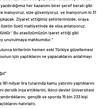
yazdırdığımız her kazanımı birer şeref beratı gibi
e inanıyoruz, size güveniyoruz. ve inanıyorum ki 31
ıkacak. Ziyaret ettiğimiz şehirlerimizde, oraya
a özetin özeti mahiyetinde de olsa anlatıyoruz.
lüldür.’ Bu atasözümüzün işaret ettiği gibi
 şey unutulmaya mahkumdur.”
tulunca birilerinin hemen eski Türkiye güzellemesi
unun için yaptıklarını ve yapacaklarını anlatmayı
ğız”
181 milyar lira tutarında kamu yatırımı yaptıklarını
derslik inşa ettiklerini, ikinci devlet üniversitesi
ndırdıklarını, gençlik ve sporda 15 bin 233 kişi
tıklarını hatırlattı.