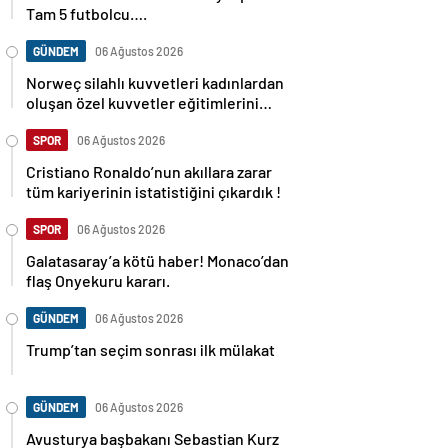
Tam 5 futbolcu….
GÜNDEM
06 Ağustos 2026
Norweç silahlı kuvvetleri kadınlardan
oluşan özel kuvvetler eğitimlerini
başlattı.
SPOR
06 Ağustos 2026
Cristiano Ronaldo’nun akıllara zarar
tüm kariyerinin istatistiğini çıkardık !
SPOR
06 Ağustos 2026
Galatasaray’a kötü haber! Monaco’dan
flaş Onyekuru kararı.
GÜNDEM
06 Ağustos 2026
Trump’tan seçim sonrası ilk mülakat
GÜNDEM
06 Ağustos 2026
Avusturya başbakanı Sebastian Kurz