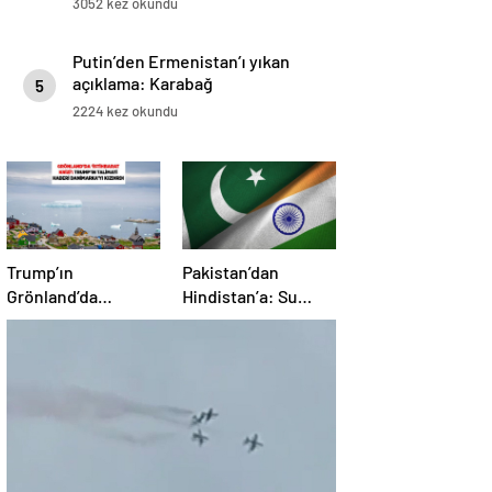
3052 kez okundu
Putin’den Ermenistan’ı yıkan
açıklama: Karabağ
5
Azerbaycan’ın ayrılmaz bir
2224 kez okundu
parçasıdır!
Trump’ın
Pakistan’dan
Grönland’da
Hindistan’a: Su
‘casusluk’ planı kriz
bizim kırmızı
yarattı: Danimarka
çizgimizdir
ABD elçisini çağırdı!