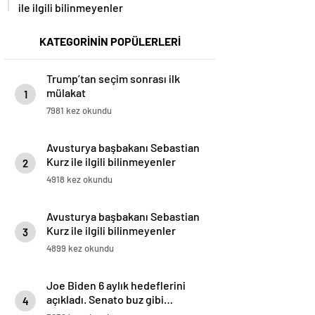
ile ilgili bilinmeyenler
KATEGORİNİN POPÜLERLERİ
Trump’tan seçim sonrası ilk
mülakat
1
7981 kez okundu
Avusturya başbakanı Sebastian
Kurz ile ilgili bilinmeyenler
2
4918 kez okundu
Avusturya başbakanı Sebastian
Kurz ile ilgili bilinmeyenler
3
4899 kez okundu
Joe Biden 6 aylık hedeflerini
açıkladı. Senato buz gibi…
4