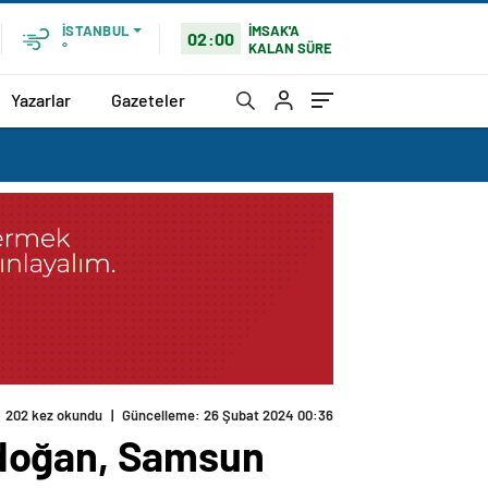
İMSAK'A
İSTANBUL
02:00
KALAN SÜRE
°
Yazarlar
Gazeteler
202 kez okundu
|
Güncelleme: 26 Şubat 2024 00:36
rdoğan, Samsun