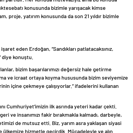
tesebatı konusunda bizimle yarışacak kimse
am, proje, yatırım konusunda da son 21 yıldır bizimle
şaret eden Erdoğan, “Sandıkları patlatacaksınız,
” diye konuştu.
lanlar, bizim başarılarımızı değersiz hale getirme
apma ve icraat ortaya koyma hususunda bizim seviyemize
inin içine çekmeye çalışıyorlar.” ifadelerini kullanan
sını Cumhuriyet’imizin ilk asrında yeteri kadar çekti.
geri ve insanımızı fakir bırakmakla kalmadı, darbeyle,
letimizi de mutsuz etti. Biz, yarım asra yaklaşan siyasi
ve ülkemize hizmetle geçirdik. Mücadeleyle ve alın