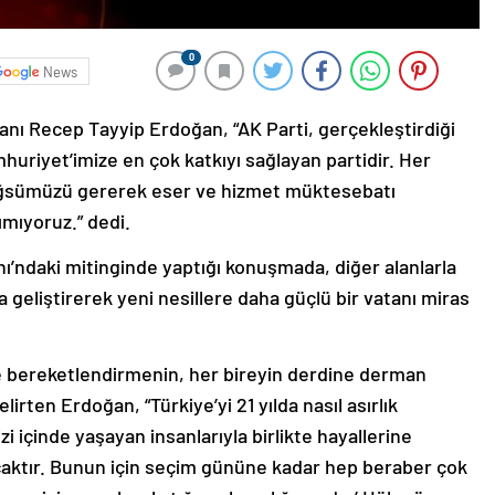
0
News
nı Recep Tayyip Erdoğan, “AK Parti, gerçekleştirdiği
huriyet’imize en çok katkıyı sağlayan partidir. Her
ğsümüzü gererek eser ve hizmet müktesebatı
mıyoruz.” dedi.
’ndaki mitinginde yaptığı konuşmada, diğer alanlarla
yla geliştirerek yeni nesillere daha güçlü bir vatanı miras
.
rle bereketlendirmenin, her bireyin derdine derman
rten Erdoğan, “Türkiye’yi 21 yılda nasıl asırlık
i içinde yaşayan insanlarıyla birlikte hayallerine
caktır. Bunun için seçim gününe kadar hep beraber çok