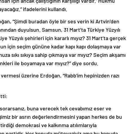
san için ancak çalıştığının karşılığı vardır.’ Hükmü
acağız.” ifadelerini kullandı.
ğan, “Şimdi buradan öyle bir ses verin ki Artvin’den
yanından duyulsun. Samsun, 31 Mart’ta Türkiye Yüzyılı
kiye Yüzyılı şehirleri için kararlı mıyız? 31 Mart’ta gerçek
nun için seçim gününe kadar kapı kapı dolaşmaya var
uza sıkı sıkıya sahip çıkmaya var mıyız? Seçim akşamı
enkleri ile boyamaya var mıyız?” diye sordu.
ını vermesi üzerine Erdoğan, “Rabb’im hepinizden razı
tti:
ye sorarsanız, buna verecek tek cevabımız eser ve
iğimiz bir asrın değerlendirmesini yapan herkes de bu
tirdiği demokrasi ve kalkınma atılımlarıyla
an partidir. Her konuda mütevaziyiz ama bu konuda