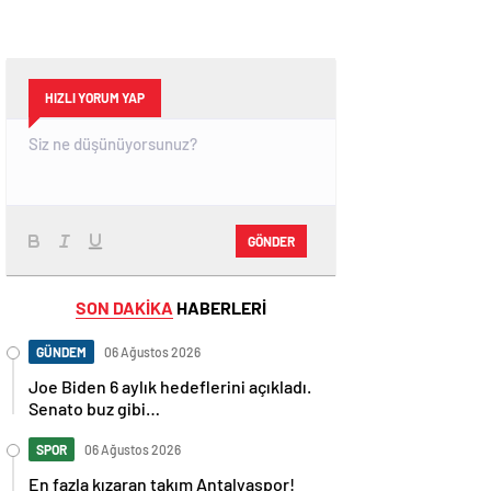
HIZLI YORUM YAP
GÖNDER
SON DAKİKA
HABERLERİ
GÜNDEM
06 Ağustos 2026
Joe Biden 6 aylık hedeflerini açıkladı.
Senato buz gibi…
SPOR
06 Ağustos 2026
En fazla kızaran takım Antalyaspor!