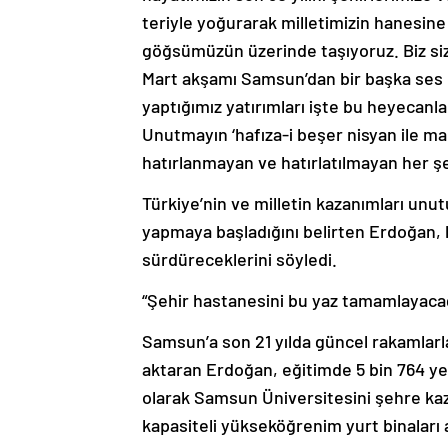
teriyle yoğurarak milletimizin hanesine 
göğsümüzün üzerinde taşıyoruz. Biz siz
Mart akşamı Samsun’dan bir başka ses ç
yaptığımız yatırımları işte bu heyecanl
Unutmayın ‘hafıza-i beşer nisyan ile ma
hatırlanmayan ve hatırlatılmayan her
Türkiye’nin ve milletin kazanımları unu
yapmaya başladığını belirten Erdoğan, b
sürdüreceklerini söyledi.
“Şehir hastanesini bu yaz tamamlayaca
Samsun’a son 21 yılda güncel rakamlarla 
aktaran Erdoğan, eğitimde 5 bin 764 yeni 
olarak Samsun Üniversitesini şehre kaza
kapasiteli yükseköğrenim yurt binaları aç