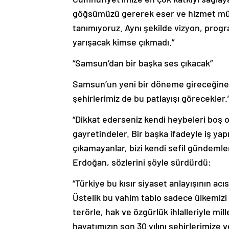
göğsümüzü gererek eser ve hizmet mük
tanımıyoruz. Aynı şekilde vizyon, progr
yarışacak kimse çıkmadı.”
“Samsun’dan bir başka ses çıkacak”
Samsun’un yeni bir döneme gireceğine i
şehirlerimiz de bu patlayışı görecekler.
“Dikkat ederseniz kendi heybeleri boş o
gayretindeler. Bir başka ifadeyle iş y
çıkamayanlar, bizi kendi sefil gündemler
Erdoğan, sözlerini şöyle sürdürdü:
“Türkiye bu kısır siyaset anlayışının acı
Üstelik bu vahim tablo sadece ülkemizi 
terörle, hak ve özgürlük ihlalleriyle mil
hayatımızın son 30 yılını şehirlerimize 