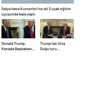
İtalya Hava Kuvvetleri’ne ait 3 uçak eğitim
uçuşunda kaza yaptı
Donald Trump,
Trump’tan Orta
Kanada Başbakanı
Doğu turu
Carney’i Beyaz’da
değerlendirmesi:
ağırladı
Büyük bir duyuru
yapacağız