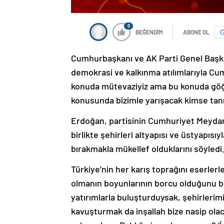
0
BEĞENDİM
ABONE OL
Cumhurbaşkanı ve AK Parti Genel Başka
demokrasi ve kalkınma atılımlarıyla Cum
konuda mütevaziyiz ama bu konuda gö
konusunda bizimle yarışacak kimse tanı
Erdoğan, partisinin Cumhuriyet Meydanı
birlikte şehirleri altyapısı ve üstyapısı
bırakmakla mükellef olduklarını söyledi
Türkiye’nin her karış toprağını eserle
olmanın boyunlarının borcu olduğunu beli
yatırımlarla buluşturduysak, şehirlerimiz
kavuşturmak da inşallah bize nasip ola