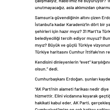
çalışmalıyız. Rabb’imiz ne buyuruyor? ‘İn
unutmayacağız, asla aklımızdan çıkarmay
Samsun’a güvendiğinin altını çizen Erdo
İstanbul’a kadar Karadeniz’in dört bir 
şehirleri için hazır mıyız? 31 Mart’ta Tür
belediyeciliği tercih ediyor muyuz? Bu
mıyız? Büyük ve güçlü Türkiye vizyonum
Türkiye haritasını Cumhur İttifakı’nın r
Kendisini dinleyenlerin “evet” karşılığ
olsun.” dedi.
Cumhurbaşkanı Erdoğan, şunları kayde
“AK Parti’nin alameti farikası nedir di
hizmettir. Elini vicdanına koyarak geçt
hakikati kabul eder. AK Parti, gerçekleş
Cumhuriyet’imize en çok katkıyı sağlay