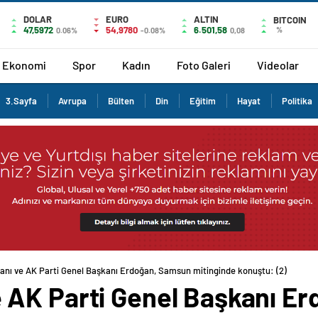
DOLAR
EURO
ALTIN
BITCOIN
47,5972
54,9780
6.501,58
%
0.06%
-0.08%
0,08
Ekonomi
Spor
Kadın
Foto Galeri
Videolar
3.Sayfa
Avrupa
Bülten
Din
Eğitim
Hayat
Politika
nı ve AK Parti Genel Başkanı Erdoğan, Samsun mitinginde konuştu: (2)
 AK Parti Genel Başkanı E