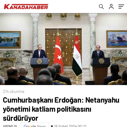
214 okunma
Cumhurbaşkanı Erdoğan: Netanyahu
yönetimi katliam politikasını
sürdürüyor
19 Şubat 2024 00:21
ABONE OL
News