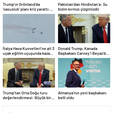
Trump’ın Grönland’da
Pakistan’dan Hindistan’a: Su
‘casusluk’ planı kriz yarattı:
bizim kırmızı çizgimizdir
Danimarka ABD elçisini
çağırdı!
İtalya Hava Kuvvetleri’ne ait 3
Donald Trump, Kanada
uçak eğitim uçuşunda kaza
Başbakanı Carney’i Beyaz’da
yaptı
ağırladı
Trump’tan Orta Doğu turu
Almanya’nın yeni başbakanı
değerlendirmesi: Büyük bir
belli oldu
duyuru yapacağız