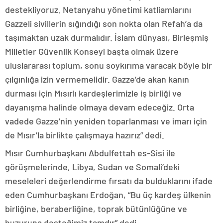
destekliyoruz. Netanyahu yönetimi katliamlarını
Gazzeli sivillerin sığındığı son nokta olan Refah’a da
taşımaktan uzak durmalıdır. İslam dünyası, Birleşmiş
Milletler Güvenlik Konseyi başta olmak üzere
uluslararası toplum, sonu soykırıma varacak böyle bir
çılgınlığa izin vermemelidir. Gazze’de akan kanın
durması için Mısırlı kardeşlerimizle iş birliği ve
dayanışma halinde olmaya devam edeceğiz. Orta
vadede Gazze’nin yeniden toparlanması ve imarı için
de Mısır’la birlikte çalışmaya hazırız” dedi.
Mısır Cumhurbaşkanı Abdulfettah es-Sisi ile
görüşmelerinde, Libya, Sudan ve Somali’deki
meseleleri değerlendirme fırsatı da bulduklarını ifade
eden Cumhurbaşkanı Erdoğan, “Bu üç kardeş ülkenin
birliğine, beraberliğine, toprak bütünlüğüne ve
huzuruna desteğimiz tamdır” dedi.