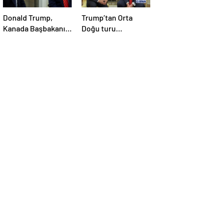
Donald Trump,
Trump’tan Orta
Kanada Başbakanı
Doğu turu
Carney’i Beyaz’da
değerlendirmesi:
ağırladı
Büyük bir duyuru
yapacağız