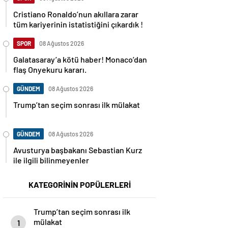
Cristiano Ronaldo’nun akıllara zarar
tüm kariyerinin istatistiğini çıkardık !
SPOR
08 Ağustos 2026
Galatasaray’a kötü haber! Monaco’dan
flaş Onyekuru kararı.
GÜNDEM
08 Ağustos 2026
Trump’tan seçim sonrası ilk mülakat
GÜNDEM
08 Ağustos 2026
Avusturya başbakanı Sebastian Kurz
ile ilgili bilinmeyenler
KATEGORİNİN POPÜLERLERİ
Trump’tan seçim sonrası ilk
mülakat
1