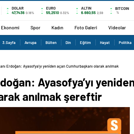
DOLAR
EURO
ALTIN
BITCOIN
47,7436
55,2510
6.660,55
%
0.18%
0.32%
2,59
Ekonomi
Spor
Kadın
Foto Galeri
Videolar
3.Sayfa
Avrupa
Bülten
Din
Eğitim
Hayat
Politika
nı Erdoğan: Ayasofya’yı yeniden açan Cumhurbaşkanı olarak anılmak
oğan: Ayasofya’yı yenide
rak anılmak şereftir