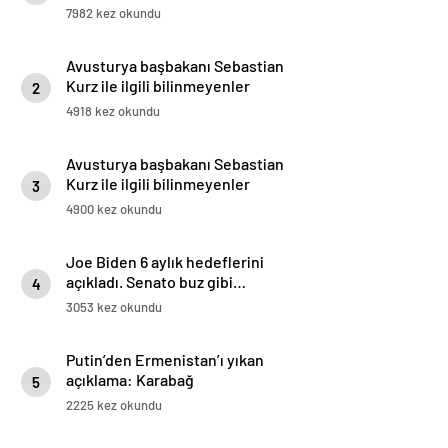
7982 kez okundu
Avusturya başbakanı Sebastian
Kurz ile ilgili bilinmeyenler
2
4918 kez okundu
Avusturya başbakanı Sebastian
Kurz ile ilgili bilinmeyenler
3
4900 kez okundu
Joe Biden 6 aylık hedeflerini
açıkladı. Senato buz gibi…
4
3053 kez okundu
Putin’den Ermenistan’ı yıkan
açıklama: Karabağ
5
Azerbaycan’ın ayrılmaz bir
2225 kez okundu
parçasıdır!