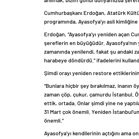
anılmak, bizim gönül dünyamızda şerefl
Cumhurbaşkanı Erdoğan, Atatürk Kültür
programında, Ayasofya’yı asli kimliğine
Erdoğan, “Ayasofya’yı yeniden açan Cu
şereflerin en büyüğüdür. Ayasofya’nın
zamanında yenilendi, fakat şu andaki zat
harabeye döndürdü.” ifadelerini kulland
Şimdi orayı yeniden restore ettiklerini
“Bunlara hiçbir şey bırakılmaz, inanın öyl
zaman çöp, çukur, çamurdu İstanbul. Öyl
ettik, ortada. Onlar şimdi yine ne yapt
31 Mart çok önemli. Yeniden İstanbul’um
önemli.”
Ayasofya’yı kendilerinin açtığını ama o