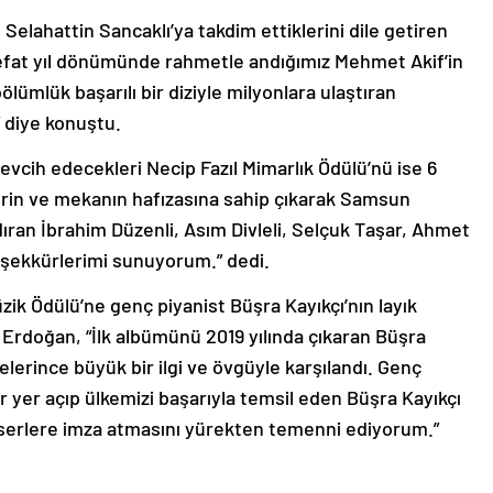
 Selahattin Sancaklı’ya takdim ettiklerini dile getiren
vefat yıl dönümünde rahmetle andığımız Mehmet Akif’in
bölümlük başarılı bir diziyle milyonlara ulaştıran
” diye konuştu.
evcih edecekleri Necip Fazıl Mimarlık Ödülü’nü ise 6
ehrin ve mekanın hafızasına sahip çıkarak Samsun
ıran İbrahim Düzenli, Asım Divleli, Selçuk Taşar, Ahmet
teşekkürlerimi sunuyorum.” dedi.
üzik Ödülü’ne genç piyanist Büşra Kayıkçı’nın layık
rdoğan, “İlk albümünü 2019 yılında çıkaran Büşra
elerince büyük bir ilgi ve övgüyle karşılandı. Genç
 yer açıp ülkemizi başarıyla temsil eden Büşra Kayıkçı
eserlere imza atmasını yürekten temenni ediyorum.”