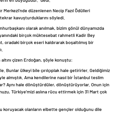
erin en büyüğüdür.” dedi.
 Merkezi’nde düzenlenen Necip Fazıl Ödülleri
 tekrar kavuşturduklarını söyledi.
mhurbaşkanı olarak anılmak, bizim gönül dünyamızda
 yanındaki birçok müktesebat rahmetli Kadir Bey
, oradaki birçok eseri kaldırarak boşaltılmış bir
ı.
n altını çizen Erdoğan, şöyle konuştu:
e. Bunlar ülkeyi bile çırılçıplak hale getirirler. Geldiğimiz
e almıştık. Ama kendilerine nasıl bir İstanbul teslim
ılar? Aynı hale dönüştürdüler, dönüştürüyorlar. Onun için
uzu, Türkiye’mizi aslına rücu ettirmek için 31 Mart çok
nu koruyacak olanların elbette gençler olduğunu dile