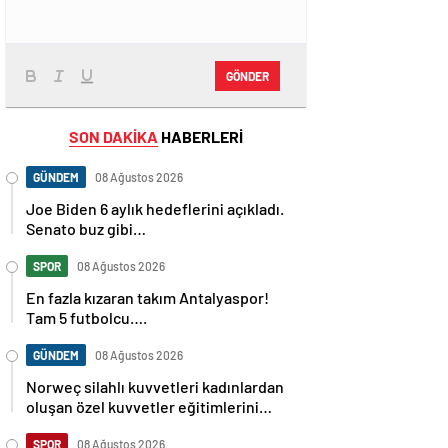
GÖNDER
SON DAKİKA
HABERLERİ
GÜNDEM
08 Ağustos 2026
Joe Biden 6 aylık hedeflerini açıkladı.
Senato buz gibi…
SPOR
08 Ağustos 2026
En fazla kızaran takım Antalyaspor!
Tam 5 futbolcu….
GÜNDEM
08 Ağustos 2026
Norweç silahlı kuvvetleri kadınlardan
oluşan özel kuvvetler eğitimlerini
başlattı.
SPOR
08 Ağustos 2026