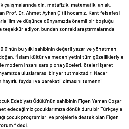
 çalışmalarında din, metafizik, matematik, ahlak,
lan Prof. Dr. Ahmet Ayhan Çitil hocamız, Kant felsefesi
arla ilim ve düşünce dünyamızda önemli bir boşluğu
a teşekkür ediyor, bundan sonraki araştırmalarında
dülü’nün bu yılki sahibinin değerli yazar ve yönetmen
oğan, “İslam kültür ve medeniyetini tüm güzellikleriyle
yle modern insanı sarsıp ona yüceleri, öteleri işaret
yamızda uluslararası bir yer tutmaktadır. Nacer
n hayırlı, faydalı ve bereketli olmasını temenni
ocuk Edebiyatı Ödülü’nün sahibinin Figen Yaman Coşar
anet edeceğimiz çocuklarımıza dönük duru bir Türkçeyle
dığı çocuk programları ve projelerle destek olan Figen
yorum.” dedi.