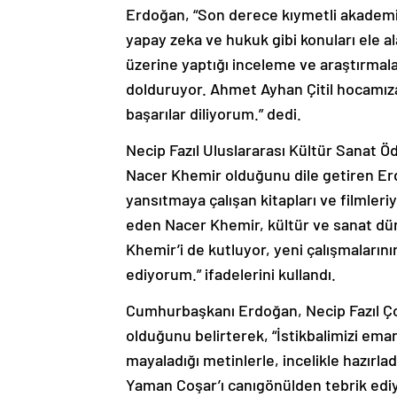
Erdoğan, “Son derece kıymetli akademik
yapay zeka ve hukuk gibi konuları ele a
üzerine yaptığı inceleme ve araştırmal
dolduruyor. Ahmet Ayhan Çitil hocamız
başarılar diliyorum.” dedi.
Necip Fazıl Uluslararası Kültür Sanat Ö
Nacer Khemir olduğunu dile getiren Erd
yansıtmaya çalışan kitapları ve filmleri
eden Nacer Khemir, kültür ve sanat dün
Khemir’i de kutluyor, yeni çalışmalarını
ediyorum.” ifadelerini kullandı.
Cumhurbaşkanı Erdoğan, Necip Fazıl Ç
olduğunu belirterek, “İstikbalimizi em
mayaladığı metinlerle, incelikle hazırla
Yaman Coşar’ı canıgönülden tebrik edi