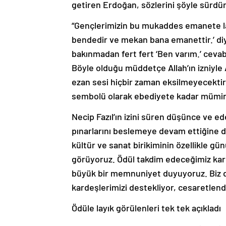
getiren Erdoğan, sözlerini şöyle sürdü
“Gençlerimizin bu mukaddes emanete la
bendedir ve mekan bana emanettir.’ diye
bakınmadan fert fert ‘Ben varım.’ ceva
Böyle olduğu müddetçe Allah’ın izniyle
ezan sesi hiçbir zaman eksilmeyecektir. 
sembolü olarak ebediyete kadar mümin
Necip Fazıl’ın izini süren düşünce ve ede
pınarlarını beslemeye devam ettiğine di
kültür ve sanat birikiminin özellikle g
görüyoruz. Ödül takdim edeceğimiz kar
büyük bir memnuniyet duyuyoruz. Biz de
kardeşlerimizi destekliyor, cesaretlend
Ödüle layık görülenleri tek tek açıkladı