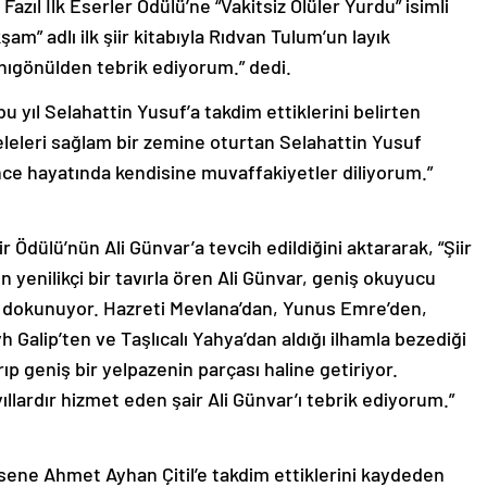
zıl İlk Eserler Ödülü’ne “Vakitsiz Ölüler Yurdu” isimli
am” adlı ilk şiir kitabıyla Rıdvan Tulum’un layık
anıgönülden tebrik ediyorum.” dedi.
 yıl Selahattin Yusuf’a takdim ettiklerini belirten
leleri sağlam bir zemine oturtan Selahattin Yusuf
nce hayatında kendisine muvaffakiyetler diliyorum.”
Ödülü’nün Ali Günvar’a tevcih edildiğini aktararak, “Şiir
 yenilikçi bir tavırla ören Ali Günvar, geniş okuyucu
yla dokunuyor. Hazreti Mevlana’dan, Yunus Emre’den,
h Galip’ten ve Taşlıcalı Yahya’dan aldığı ilhamla bezediği
ırıp geniş bir yelpazenin parçası haline getiriyor.
yıllardır hizmet eden şair Ali Günvar’ı tebrik ediyorum.”
 sene Ahmet Ayhan Çitil’e takdim ettiklerini kaydeden