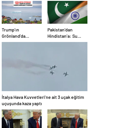
Trump’ın
Pakistan’dan
Grönland’da
Hindistan’a: Su
‘casusluk’ planı kriz
bizim kırmızı
yarattı: Danimarka
çizgimizdir
ABD elçisini çağırdı!
İtalya Hava Kuvvetleri’ne ait 3 uçak eğitim
uçuşunda kaza yaptı