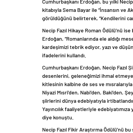
Cumhurbaşkanı Erdoğan, bu yılki Necip Fa
kitabıyla Sema Bayar ile “İnsansın ve Akş
görüldüğünü belirterek, “Kendilerini c
Necip Fazıl Hikaye Roman Ödülü’nü ise bu
Erdoğan, “Romanlarında ele aldığı mese
kardeşimizi tebrik ediyor, yazı ve düşü
ifadelerini kullandı.
Cumhurbaşkanı Erdoğan, Necip Fazıl Şiir 
desenlerini, geleneğimizi ihmal etmeyen
kitlesinin kalbine de ses ve mısraları
Niyazi Mısri’den, Nabi’den, Baki’den, Şey
şiirlerini dünya edebiyatıyla irtibatland
Yayıncılık faaliyetleriyle edebiyatımıza 
diye konuştu.
Necip Fazıl Fikir Araştırma Ödülü’nü bu