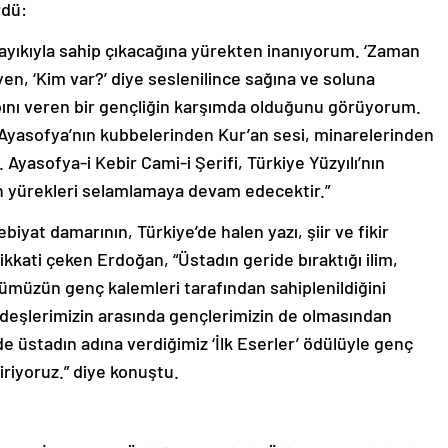
rdü:
yıkıyla sahip çıkacağına yürekten inanıyorum. ‘Zaman
n, ‘Kim var?’ diye seslenilince sağına ve soluna
bını veren bir gençliğin karşımda olduğunu görüyorum.
 Ayasofya’nın kubbelerinden Kur’an sesi, minarelerinden
Ayasofya-i Kebir Cami-i Şerifi, Türkiye Yüzyılı’nın
 yürekleri selamlamaya devam edecektir.”
biyat damarının, Türkiye’de halen yazı, şiir ve fikir
kkati çeken Erdoğan, “Üstadın geride bıraktığı ilim,
ünümüzün genç kalemleri tarafından sahiplenildiğini
deşlerimizin arasında gençlerimizin de olmasından
 üstadın adına verdiğimiz ‘İlk Eserler’ ödülüyle genç
iriyoruz.” diye konuştu.