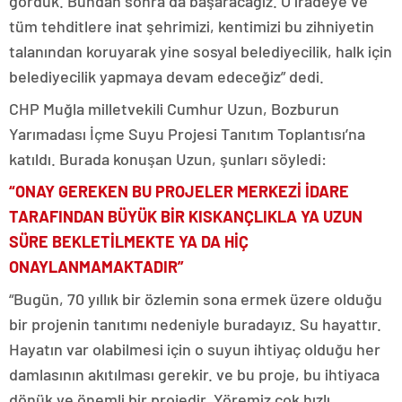
gördük. Bundan sonra da başaracağız. O iradeye ve
tüm tehditlere inat şehrimizi, kentimizi bu zihniyetin
talanından koruyarak yine sosyal belediyecilik, halk için
belediyecilik yapmaya devam edeceğiz” dedi.
CHP Muğla milletvekili Cumhur Uzun, Bozburun
Yarımadası İçme Suyu Projesi Tanıtım Toplantısı’na
katıldı. Burada konuşan Uzun, şunları söyledi:
“ONAY GEREKEN BU PROJELER MERKEZİ İDARE
TARAFINDAN BÜYÜK BİR KISKANÇLIKLA YA UZUN
SÜRE BEKLETİLMEKTE YA DA HİÇ
ONAYLANMAMAKTADIR”
“Bugün, 70 yıllık bir özlemin sona ermek üzere olduğu
bir projenin tanıtımı nedeniyle buradayız. Su hayattır.
Hayatın var olabilmesi için o suyun ihtiyaç olduğu her
damlasının akıtılması gerekir. ve bu proje, bu ihtiyaca
dönük ve önemli bir projedir. Yöremiz çok hızlı