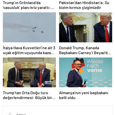
Trump’ın Grönland’da
Pakistan’dan Hindistan’a: Su
‘casusluk’ planı kriz yarattı:
bizim kırmızı çizgimizdir
Danimarka ABD elçisini
çağırdı!
İtalya Hava Kuvvetleri’ne ait 3
Donald Trump, Kanada
uçak eğitim uçuşunda kaza
Başbakanı Carney’i Beyaz’da
yaptı
ağırladı
Trump’tan Orta Doğu turu
Almanya’nın yeni başbakanı
değerlendirmesi: Büyük bir
belli oldu
duyuru yapacağız