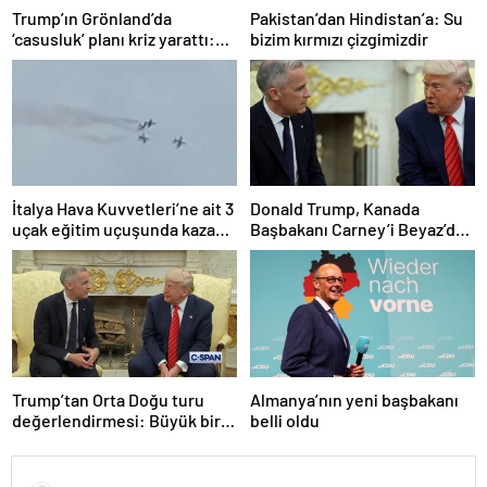
Trump’ın Grönland’da
Pakistan’dan Hindistan’a: Su
‘casusluk’ planı kriz yarattı:
bizim kırmızı çizgimizdir
Danimarka ABD elçisini
çağırdı!
İtalya Hava Kuvvetleri’ne ait 3
Donald Trump, Kanada
uçak eğitim uçuşunda kaza
Başbakanı Carney’i Beyaz’da
yaptı
ağırladı
Trump’tan Orta Doğu turu
Almanya’nın yeni başbakanı
değerlendirmesi: Büyük bir
belli oldu
duyuru yapacağız