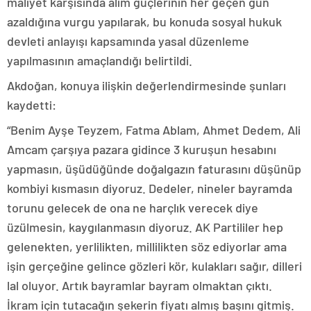
maliyet karşısında alım güçlerinin her geçen gün
azaldığına vurgu yapılarak, bu konuda sosyal hukuk
devleti anlayışı kapsamında yasal düzenleme
yapılmasının amaçlandığı belirtildi.
Akdoğan, konuya ilişkin değerlendirmesinde şunları
kaydetti:
“Benim Ayşe Teyzem, Fatma Ablam, Ahmet Dedem, Ali
Amcam çarşıya pazara gidince 3 kuruşun hesabını
yapmasın, üşüdüğünde doğalgazın faturasını düşünüp
kombiyi kısmasın diyoruz. Dedeler, nineler bayramda
torunu gelecek de ona ne harçlık verecek diye
üzülmesin, kaygılanmasın diyoruz. AK Partililer hep
gelenekten, yerlilikten, millilikten söz ediyorlar ama
işin gerçeğine gelince gözleri kör, kulakları sağır, dilleri
lal oluyor. Artık bayramlar bayram olmaktan çıktı.
İkram için tutacağın şekerin fiyatı almış başını gitmiş.