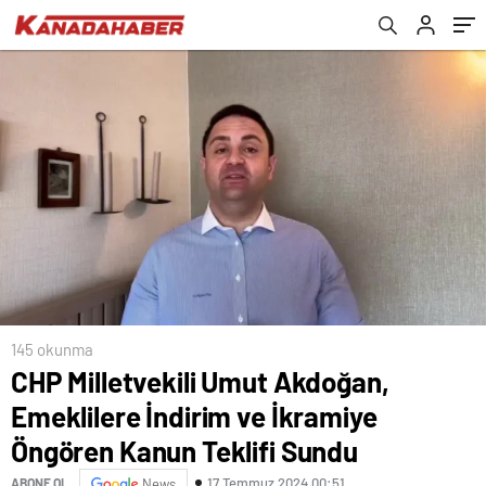
Sundu
145 okunma
CHP Milletvekili Umut Akdoğan,
Emeklilere İndirim ve İkramiye
Öngören Kanun Teklifi Sundu
17 Temmuz 2024 00:51
ABONE OL
News