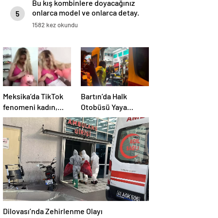
Bu kış kombinlere doyacağınız
onlarca model ve onlarca detay.
5
1582 kez okundu
Meksika’da TikTok
Bartın’da Halk
fenomeni kadın,
Otobüsü Yaya
canlı yayında
Çarptı
öldürüldü
Dilovası’nda Zehirlenme Olayı