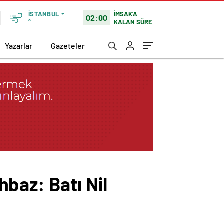
İMSAK'A
İSTANBUL
02:00
KALAN SÜRE
°
Yazarlar
Gazeteler
baz: Batı Nil