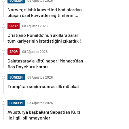
GÜNDEM
08 Ağustos 2026
Norweç silahlı kuvvetleri kadınlardan
oluşan özel kuvvetler eğitimlerini
başlattı.
SPOR
08 Ağustos 2026
Cristiano Ronaldo’nun akıllara zarar
tüm kariyerinin istatistiğini çıkardık !
SPOR
08 Ağustos 2026
Galatasaray’a kötü haber! Monaco’dan
flaş Onyekuru kararı.
GÜNDEM
08 Ağustos 2026
Trump’tan seçim sonrası ilk mülakat
GÜNDEM
08 Ağustos 2026
Avusturya başbakanı Sebastian Kurz
ile ilgili bilinmeyenler