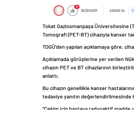
0
BEĞENDİM
ABONE OL
Tokat Gaziosmanpaşa Üniversitesine (T
Tomografi (PET-BT) cihazıyla kanser tar
TOGÜ’den yapılan açıklamaya göre, cihaz
Açıklamada görüşlerine yer verilen Nük
cihazın PET ve BT cihazlarının birleşti
anlattı.
Bu cihazın genellikle kanser hastaların
tedaviye yanıtın değerlendirilmesinde k
“Çekim için hastaya radyoaktif madde 
vücuttan hızla atılıyor. Hastanın çekim
1 gün uzak durması gerektiği anlatılara
hızlı atılmasını sağlıyor. Bu cihaz Tür