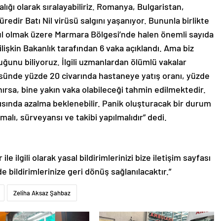
ığı olarak sıralayabiliriz. Romanya, Bulgaristan,
redir Batı Nil virüsü salgını yaşanıyor. Bununla birlikte
bul olmak üzere Marmara Bölgesi’nde halen önemli sayıda
 ilişkin Bakanlık tarafından 6 vaka açıklandı. Ama biz
ğunu biliyoruz. İlgili uzmanlardan ölümlü vakalar
üsünde yüzde 20 civarında hastaneye yatış oranı, yüzde
ırsa, bine yakın vaka olabileceği tahmin edilmektedir.
yısında azalma beklenebilir. Panik oluşturacak bir durum
malı, sürveyansı ve takibi yapılmalıdır” dedi.
le ilgili olarak yasal bildirimlerinizi bize iletişim sayfası
de bildirimlerinize geri dönüş sağlanılacaktır.”
Zeliha Aksaz Şahbaz