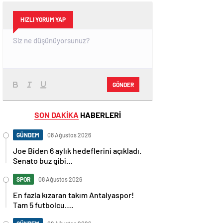
HIZLI YORUM YAP
GÖNDER
SON DAKİKA
HABERLERİ
GÜNDEM
08 Ağustos 2026
Joe Biden 6 aylık hedeflerini açıkladı.
Senato buz gibi…
SPOR
08 Ağustos 2026
En fazla kızaran takım Antalyaspor!
Tam 5 futbolcu….