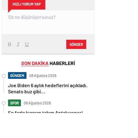
HIZLI YORUM YAP
GÖNDER
SON DAKİKA
HABERLERİ
GÜNDEM
08 Ağustos 2026
Joe Biden 6 aylık hedeflerini açıkladı.
Senato buz gibi…
SPOR
08 Ağustos 2026
En fazla kızaran takım Antalyaspor!
Tam 5 futbolcu….
GÜNDEM
08 Ağustos 2026