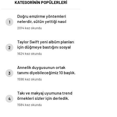
KATEGORİNİN POPÜLERLERİ
Doğru emzirme yöntemleri
nelerdir, sütün yettiği nasıl
1
anlaşılır?
2014 kez okundu
Taylor Swift yeni albüm planları
için düğmeye bastığını sosyal
2
medyadan duyurdu!
1624 kez okundu
Annelik duygusunun ortak
tanımı diyebileceğimiz 10 başlık.
3
1596 kez okundu
Takı ve makyaj uyumuna trend
örnekleri sizler için derledik.
4
1584 kez okundu