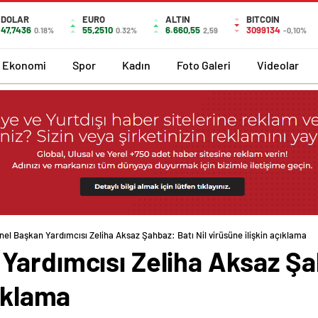
DOLAR
EURO
ALTIN
BITCOIN
47,7436
55,2510
6.660,55
3099134
0.18%
0.32%
2,59
-0,10%
Ekonomi
Spor
Kadın
Foto Galeri
Videolar
el Başkan Yardımcısı Zeliha Aksaz Şahbaz: Batı Nil virüsüne ilişkin açıklama
ardımcısı Zeliha Aksaz Şah
çıklama