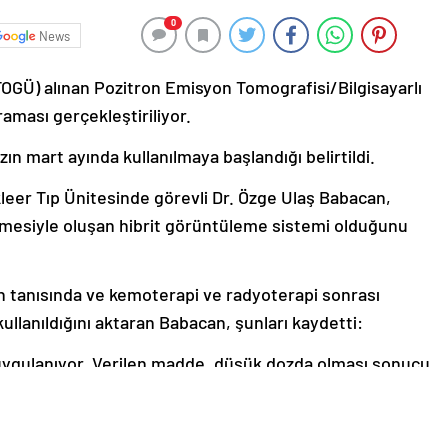
0
News
OGÜ) alınan Pozitron Emisyon Tomografisi/Bilgisayarlı
aması gerçekleştiriliyor.
ın mart ayında kullanılmaya başlandığı belirtildi.
leer Tıp Ünitesinde görevli Dr. Özge Ulaş Babacan,
rilmesiyle oluşan hibrit görüntüleme sistemi olduğunu
ın tanısında ve kemoterapi ve radyoterapi sonrası
ullanıldığını aktaran Babacan, şunları kaydetti:
uygulanıyor. Verilen madde, düşük dozda olması sonucu
 sonrasında insanlardan, özellikle hamile ve çocuklardan
k evine gönderiliyor. Bol su tüketimi, radyasyonun daha
kiye’deki sadece birkaç hastanede bulunuyor. Bunlardan