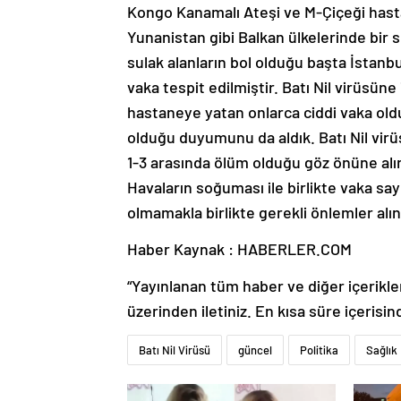
Kongo Kanamalı Ateşi ve M-Çiçeği hastal
Yunanistan gibi Balkan ülkelerinde bir sü
sulak alanların bol olduğu başta İstan
vaka tespit edilmiştir. Batı Nil virüsüne
hastaneye yatan onlarca ciddi vaka oldu
olduğu duyumunu da aldık. Batı Nil vir
1-3 arasında ölüm olduğu göz önüne alın
Havaların soğuması ile birlikte vaka sa
olmamakla birlikte gerekli önlemler alın
Haber Kaynak : HABERLER.COM
“Yayınlanan tüm haber ve diğer içerikler i
üzerinden iletiniz. En kısa süre içerisin
Batı Nil Virüsü
güncel
Politika
Sağlık