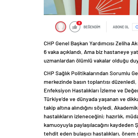
0
BEĞENDİM
ABONE OL
CHP Genel Başkan Yardımcısı Zeliha Aksa
6 vaka açıklandı. Ama biz hastaneye yata
uzmanlardan ölümlü vakalar olduğu duy
CHP Sağlık Politikalarından Sorumlu Ge
merkezinde basın toplantısı düzenledi. 
Enfeksiyon Hastalıkları İzleme ve Değ
Türkiye’de ve dünyada yaşanan ve dikka
takip altına alındığını söyledi. Akademi
hastalıkların izleneceğini; hazırlık, müd
kamuoyuyla paylaşılacağını kaydeden Ş
tehdit eden bulaşıcı hastalıkları, önem s