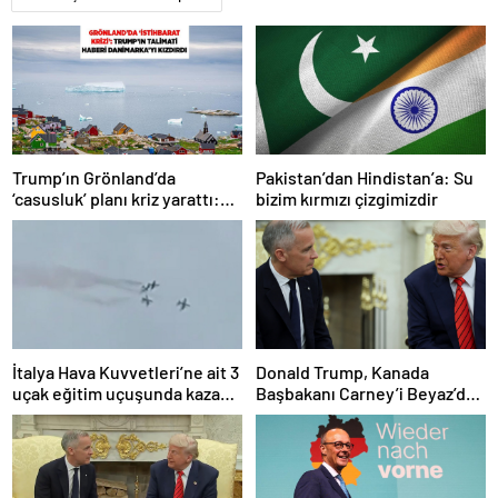
Trump’ın Grönland’da
Pakistan’dan Hindistan’a: Su
‘casusluk’ planı kriz yarattı:
bizim kırmızı çizgimizdir
Danimarka ABD elçisini
çağırdı!
İtalya Hava Kuvvetleri’ne ait 3
Donald Trump, Kanada
uçak eğitim uçuşunda kaza
Başbakanı Carney’i Beyaz’da
yaptı
ağırladı