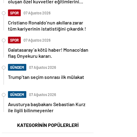
oluşan özel kuvvetler eğitimlerini
başlattı.
SPOR
07 Ağustos 2026
Cristiano Ronaldo’nun akıllara zarar
tüm kariyerinin istatistiğini çıkardık !
SPOR
07 Ağustos 2026
Galatasaray’a kötü haber! Monaco’dan
flaş Onyekuru kararı.
GÜNDEM
07 Ağustos 2026
Trump’tan seçim sonrası ilk mülakat
GÜNDEM
07 Ağustos 2026
Avusturya başbakanı Sebastian Kurz
ile ilgili bilinmeyenler
KATEGORİNİN POPÜLERLERİ