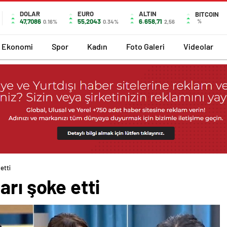
DOLAR
EURO
ALTIN
BITCOIN
47,7086
55,2043
6.658,71
%
0.16%
0.34%
2,56
Ekonomi
Spor
Kadın
Foto Galeri
Videolar
etti
arı şoke etti