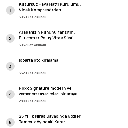
Kusursuz Hava Hattı Kurulumu:
Vidalı Kompresörden
1
Tabancaya Tam Performans
3939 kez okundu
Arabanızın Ruhunu Yansıtın:
Plu.com.tr Peluş Vites Süsü
2
Modelleri
3937 kez okundu
Isparta oto kiralama
3
3329 kez okundu
Roxx Signature modern ve
zamansız tasarımları bir araya
4
getiriyor
2800 kez okundu
25 Yıllık Miras Davasında Gözler
Temmuz Ayındaki Karar
5
Duruşmasına Çevrildi