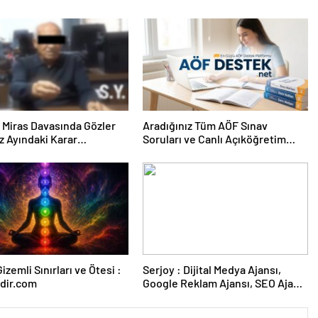
ık Miras Davasında Gözler
Aradığınız Tüm AÖF Sınav
 Ayındaki Karar
Soruları ve Canlı Açıköğretim
sına Çevrildi
Forumu Burada
izemli Sınırları ve Ötesi :
Serjoy : Dijital Medya Ajansı,
dir.com
Google Reklam Ajansı, SEO Ajansı
ve Web Tasarım Ajansı