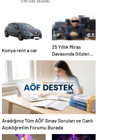
2761 kez okundu
25 Yıllık Miras
Konya rent a car
Davasında Gözler
Temmuz Ayındaki
Karar Duruşmasına
Çevrildi
Aradığınız Tüm AÖF Sınav Soruları ve Canlı
Açıköğretim Forumu Burada