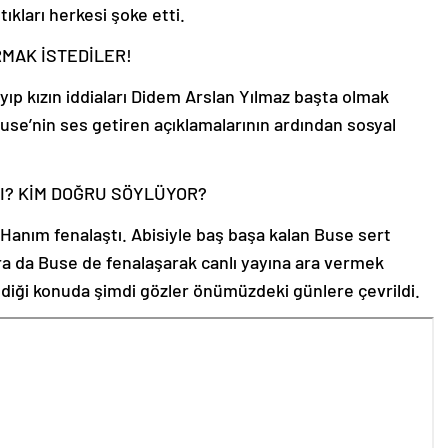
ıkları herkesi şoke etti.
RMAK İSTEDİLER!
kayıp kızın iddiaları Didem Arslan Yılmaz başta olmak
use’nin ses getiren açıklamalarının ardından sosyal
LI? KİM DOĞRU SÖYLÜYOR?
 Hanım fenalaştı. Abisiyle baş başa kalan Buse sert
ra da Buse de fenalaşarak canlı yayına ara vermek
ediği konuda şimdi gözler önümüzdeki günlere çevrildi.