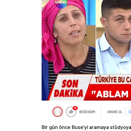
0
BEĞENDİM
ABONE OL
Bir gün önce Buse’yi aramaya stüdyoya 