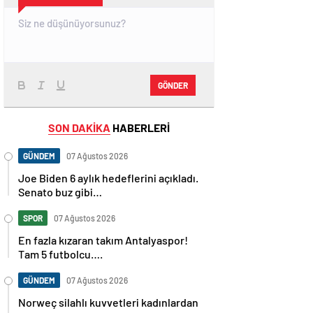
GÖNDER
SON DAKİKA
HABERLERİ
GÜNDEM
07 Ağustos 2026
Joe Biden 6 aylık hedeflerini açıkladı.
Senato buz gibi…
SPOR
07 Ağustos 2026
En fazla kızaran takım Antalyaspor!
Tam 5 futbolcu….
GÜNDEM
07 Ağustos 2026
Norweç silahlı kuvvetleri kadınlardan