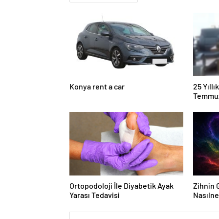
Konya rent a car
25 Yıll
Temmuz
Duruşma
Ortopodoloji İle Diyabetik Ayak
Zihnin G
Yarası Tedavisi
Nasılne