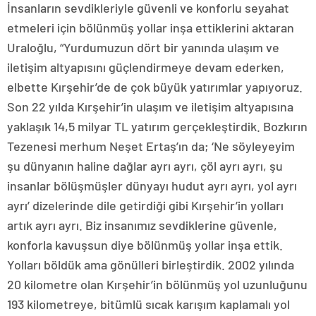
İnsanların sevdikleriyle güvenli ve konforlu seyahat
etmeleri için bölünmüş yollar inşa ettiklerini aktaran
Uraloğlu, “Yurdumuzun dört bir yanında ulaşım ve
iletişim altyapısını güçlendirmeye devam ederken,
elbette Kırşehir’de de çok büyük yatırımlar yapıyoruz.
Son 22 yılda Kırşehir’in ulaşım ve iletişim altyapısına
yaklaşık 14,5 milyar TL yatırım gerçekleştirdik. Bozkırın
Tezenesi merhum Neşet Ertaş’ın da; ‘Ne söyleyeyim
şu dünyanın haline dağlar ayrı ayrı, çöl ayrı ayrı, şu
insanlar bölüşmüşler dünyayı hudut ayrı ayrı, yol ayrı
ayrı’ dizelerinde dile getirdiği gibi Kırşehir’in yolları
artık ayrı ayrı. Biz insanımız sevdiklerine güvenle,
konforla kavuşsun diye bölünmüş yollar inşa ettik.
Yolları böldük ama gönülleri birleştirdik. 2002 yılında
20 kilometre olan Kırşehir’in bölünmüş yol uzunluğunu
193 kilometreye, bitümlü sıcak karışım kaplamalı yol