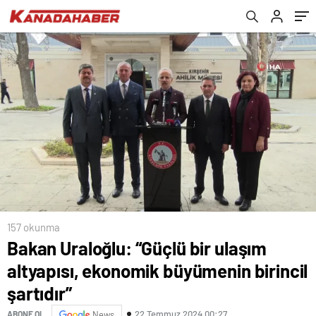
157 okunma
Bakan Uraloğlu: “Güçlü bir ulaşım
altyapısı, ekonomik büyümenin birincil
şartıdır”
22 Temmuz 2024 00:27
ABONE OL
News