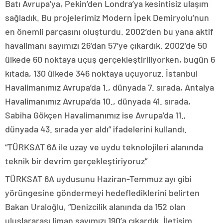
Batı Avrupa’ya, Pekin’den Londra’ya kesintisiz ulaşım
sağladık. Bu projelerimiz Modern İpek Demiryolu’nun
en önemli parçasını oluşturdu. 2002’den bu yana aktif
havalimanı sayımızı 26’dan 57’ye çıkardık. 2002’de 50
ülkede 60 noktaya uçuş gerçekleştiriliyorken, bugün 6
kıtada, 130 ülkede 346 noktaya uçuyoruz. İstanbul
Havalimanımız Avrupa’da 1., dünyada 7. sırada, Antalya
Havalimanımız Avrupa’da 10., dünyada 41. sırada,
Sabiha Gökçen Havalimanımız ise Avrupa’da 11.,
dünyada 43. sırada yer aldı” ifadelerini kullandı.
“TÜRKSAT 6A ile uzay ve uydu teknolojileri alanında
teknik bir devrim gerçekleştiriyoruz”
TÜRKSAT 6A uydusunu Haziran-Temmuz ayı gibi
yörüngesine göndermeyi hedeflediklerini belirten
Bakan Uraloğlu, “Denizcilik alanında da 152 olan
uluslararası liman sayımızı 190’a çıkardık. İletişim