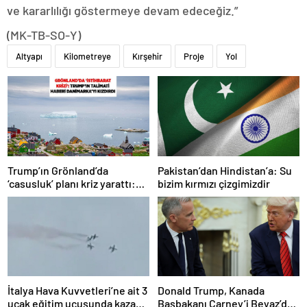
ve kararlılığı göstermeye devam edeceğiz.”
(MK-TB-SO-Y)
Altyapı
Kilometreye
Kırşehir
Proje
Yol
Trump’ın Grönland’da
Pakistan’dan Hindistan’a: Su
‘casusluk’ planı kriz yarattı:
bizim kırmızı çizgimizdir
Danimarka ABD elçisini
çağırdı!
İtalya Hava Kuvvetleri’ne ait 3
Donald Trump, Kanada
uçak eğitim uçuşunda kaza
Başbakanı Carney’i Beyaz’da