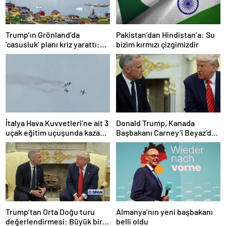
Trump’ın Grönland’da
Pakistan’dan Hindistan’a: Su
‘casusluk’ planı kriz yarattı:
bizim kırmızı çizgimizdir
Danimarka ABD elçisini
çağırdı!
İtalya Hava Kuvvetleri’ne ait 3
Donald Trump, Kanada
uçak eğitim uçuşunda kaza
Başbakanı Carney’i Beyaz’da
yaptı
ağırladı
Trump’tan Orta Doğu turu
Almanya’nın yeni başbakanı
değerlendirmesi: Büyük bir
belli oldu