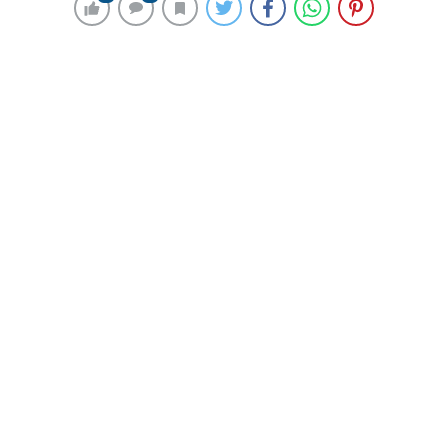
171 okunma
Emekliler, Sorunlarını ve Taleplerini
Duyurmak İçin Açıklama Yaptı
21 Mayıs 2024 00:06
ABONE OL
News
HABER-KAMERA: HAKAN KAYA
Emekli örgütleri, yaşadıkları sorunları ve taleplerini
duyurmak amacıyla Kadıköy İskele Meydanı’nda
açıklama yaptı. Ortak basın açıklamasını okuyan EYT ve
Emekliler Federasyonu Başkanı Arzu Lastikçi,