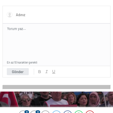
duyuru yapacağız
En az 10 karakter gerekli
Gönder
0
0
0
0